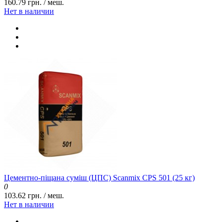
160.79 грн. / меш.
Нет в наличии
Цементно-піщана суміш (ЦПС) Scanmix CPS 501 (25 кг)
0
103.62 грн. / меш.
Нет в наличии