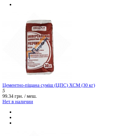
Цементно-піщана суміш (ЦПС) ХСМ (30 кг)
5
99.34 грн. / меш.
Нет в наличии