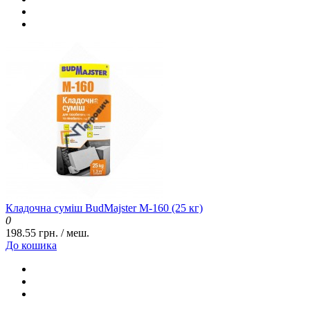
Кладочна суміш BudMajster M-160 (25 кг)
0
198.55 грн. / меш.
До кошика