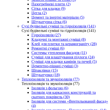
Пазогребневі плити (2)
Сітка для кладки (9)
Цегла (2)
Цемент та інертні матеріали (5)
Штукатурна сітка (6)
Сухі будівельні суміші та гідроізоляція (141)
Сухі будівельні суміші та гідроізоляція (141)
Гідроізоляція (27)
Кладочні та монтажні суміші (8)
Клей для плитки та керамограніту (28)
Ремонтні суміші (6)
Системы утепления фасадов (11)
Суміші для влаштування підлоги (24)
Суміші для кладки камінів та печей (5)
Цементно-піщані суміші (3)
Шпаклівки (15)
Штукатурки (18)
Теплоізоляція та звукоізоляція (77)
Теплоізоляція та звукоізоляція (77)
Ізоляція з фольгою (6)
Ізоляція для каркасних конструкцій та
скатних покрівель (30)
Ізоляція для системи «Вентильований фасад»
(4)