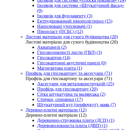
Ізоляція для системи «Плоска покрівля» (14)
Ізоляція для системи «Штукатурний фасад»
(9)
Ізоляція для фундаменту (3)
Ектрудірованний пінополістирол (15)
Напилювані утеплювачі (1)
Пінопласт (ПСБС) (12)
Листові матеріали для сухого будівництва (20)
Листові матеріали для сухого будівництва (20)
Аквапанелі (2)
Гіпсоволокнисті листи (ГВЛ) (3)
Гіпсокартон (14)
Гіпсокартонні акустичні панелі (0)
Магнезитова плита (1)
Профіль для гіпсокартону та аксесуари (71)
Профіль для гіпсокартону та аксесуари (71)
Аксесуари для металоконструкцій (25)
Профіль для гіпсокартону (20)
Сітка штукатурна та малярська (2)
Стрічки, серпянки (17)
Штукатурний кут (перфоукут), маяк (7)
Деревно-плитні матеріали (12)
Деревно-плитні матеріали (12)
Деревинно-стружкова плита (ДСП) (1)
Деревоволокниста плита (ДВП) (1)