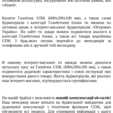
полімером штукатурка, натуральний або штучний камінь, або
сайдинг.
Купити Газоблок UDK (600x200x100 мм), а також схожі
будматеріали з категорії Газобетонні блоки ти зможеш по
оптовим цінам в інтернет-магазині будматеріалів «Петрович
Україна». На сайті ти зажди можеш подивитися аналоги в
категорії Газобетонні блоки, а також всі товари виробника
UDK З будь-яких питань звертайся до менеджерів за
телефонами або в зручний тобі месенджер
В нашому інтернет-магазині ти завжди можеш дізнатися
актуальну ціну на Газоблок UDK (600x200x100 мм), а також
подивитися додаткові характеристики і повні інструкції про
використання даного товару. Якість будматеріалів, які реалізує
наш інтернет-магазин, підтверджується сертифікатами.
На нашій будбазі є можливість
повній комплектації об»єктів!
Наш менеджер може виїхати на будівельний майданчик для
додаткової консультації з технічним фахівцем UDK, щоб
обговорити всі нюанси. Для отримання інформації з цього