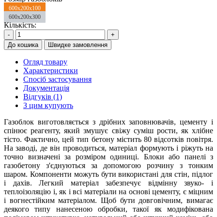
600x200x100
600x200x300
Кількість:
-
+
До кошика
Швидке замовлення
Огляд товару
Характеристики
Спосіб застосування
Документація
Відгуків (1)
З цим купують
Газоблок виготовляється з дрібних заповнювачів, цементу і
спінює реагенту, який змушує свіжу суміш рости, як хлібне
тісто. Фактично, цей тип бетону містить 80 відсотків повітря.
На заводі, де він проводиться, матеріал формують і ріжуть на
точно визначені за розміром одиниці. Блоки або панелі з
газобетону з'єднуються за допомогою розчину з тонким
шаром. Компоненти можуть бути використані для стін, підлог
і дахів. Легкий матеріал забезпечує відмінну звуко- і
теплоізоляцію і, як і всі матеріали на основі цементу, є міцним
і вогнестійким матеріалом. Щоб бути довговічним, вимагає
деякого типу нанесеною обробки, такої як модифікована