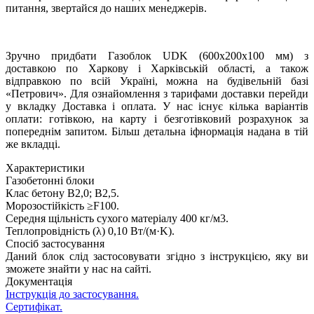
питання, звертайся до наших менеджерів.
Зручно придбати Газоблок UDK (600x200x100 мм) з
доставкою по Харкову і Харківській області, а також
відправкою по всій Україні, можна на будівельній базі
«Петрович». Для ознайомлення з тарифами доставки перейди
у вкладку Доставка і оплата. У нас існує кілька варіантів
оплати: готівкою, на карту і безготівковий розрахунок за
попереднім запитом. Більш детальна іфнормація надана в тій
же вкладці.
Характеристики
Газобетонні блоки
Клас бетону
B2,0; В2,5.
Морозостійкість
≥F100.
Середня щільність сухого матеріалу
400 кг/м3.
Теплопровідність (λ)
0,10 Вт/(м·K).
Спосіб застосування
Даний блок слід застосовувати згідно з інструкцією, яку ви
зможете знайти у нас на сайті.
Документація
Інструкція до застосування.
Сертифікат.