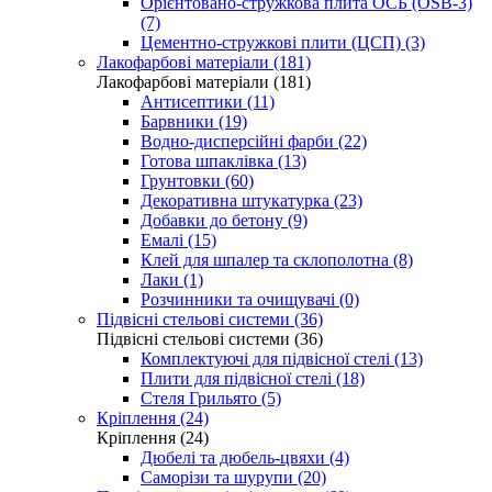
Орієнтовано-стружкова плита ОСБ (OSB-3)
(7)
Цементно-стружкові плити (ЦСП) (3)
Лакофарбові матеріали (181)
Лакофарбові матеріали (181)
Антисептики (11)
Барвники (19)
Водно-дисперсійні фарби (22)
Готова шпаклівка (13)
Грунтовки (60)
Декоративна штукатурка (23)
Добавки до бетону (9)
Емалі (15)
Клей для шпалер та склополотна (8)
Лаки (1)
Розчинники та очищувачі (0)
Підвісні стельові системи (36)
Підвісні стельові системи (36)
Комплектуючі для підвісної стелі (13)
Плити для підвісної стелі (18)
Стеля Грильято (5)
Кріплення (24)
Кріплення (24)
Дюбелі та дюбель-цвяхи (4)
Саморізи та шурупи (20)