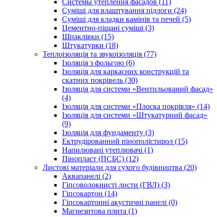
Системы утепления фасадов (11)
Суміші для влаштування підлоги (24)
Суміші для кладки камінів та печей (5)
Цементно-піщані суміші (3)
Шпаклівки (15)
Штукатурки (18)
Теплоізоляція та звукоізоляція (77)
Ізоляція з фольгою (6)
Ізоляція для каркасних конструкцій та
скатних покрівель (30)
Ізоляція для системи «Вентильований фасад»
(4)
Ізоляція для системи «Плоска покрівля» (14)
Ізоляція для системи «Штукатурний фасад»
(9)
Ізоляція для фундаменту (3)
Ектрудірованний пінополістирол (15)
Напилювані утеплювачі (1)
Пінопласт (ПСБС) (12)
Листові матеріали для сухого будівництва (20)
Аквапанелі (2)
Гіпсоволокнисті листи (ГВЛ) (3)
Гіпсокартон (14)
Гіпсокартонні акустичні панелі (0)
Магнезитова плита (1)