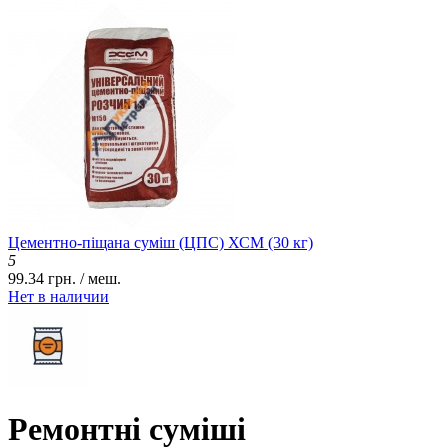
Цементно-піщана суміш (ЦПС) ХСМ (30 кг)
5
99.34 грн. / меш.
Нет в наличии
Ремонтні суміші