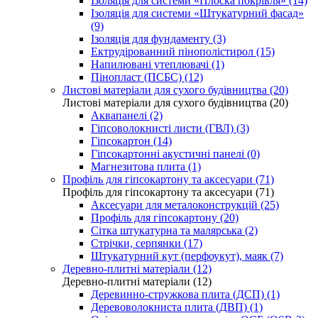
Ізоляція для системи «Плоска покрівля» (14)
Ізоляція для системи «Штукатурний фасад»
(9)
Ізоляція для фундаменту (3)
Ектрудірованний пінополістирол (15)
Напилювані утеплювачі (1)
Пінопласт (ПСБС) (12)
Листові матеріали для сухого будівництва (20)
Листові матеріали для сухого будівництва (20)
Аквапанелі (2)
Гіпсоволокнисті листи (ГВЛ) (3)
Гіпсокартон (14)
Гіпсокартонні акустичні панелі (0)
Магнезитова плита (1)
Профіль для гіпсокартону та аксесуари (71)
Профіль для гіпсокартону та аксесуари (71)
Аксесуари для металоконструкцій (25)
Профіль для гіпсокартону (20)
Сітка штукатурна та малярська (2)
Стрічки, серпянки (17)
Штукатурний кут (перфоукут), маяк (7)
Деревно-плитні матеріали (12)
Деревно-плитні матеріали (12)
Деревинно-стружкова плита (ДСП) (1)
Деревоволокниста плита (ДВП) (1)