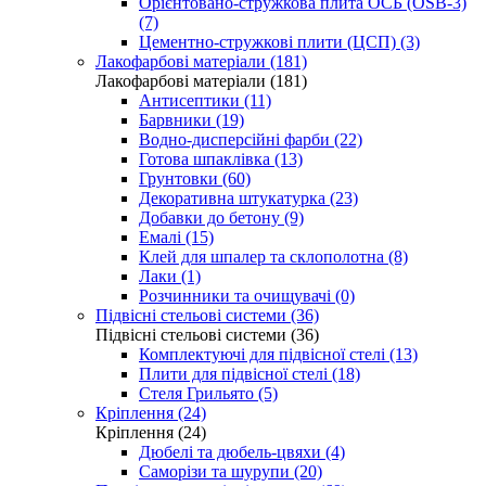
Орієнтовано-стружкова плита ОСБ (OSB-3)
(7)
Цементно-стружкові плити (ЦСП) (3)
Лакофарбові матеріали (181)
Лакофарбові матеріали (181)
Антисептики (11)
Барвники (19)
Водно-дисперсійні фарби (22)
Готова шпаклівка (13)
Грунтовки (60)
Декоративна штукатурка (23)
Добавки до бетону (9)
Емалі (15)
Клей для шпалер та склополотна (8)
Лаки (1)
Розчинники та очищувачі (0)
Підвісні стельові системи (36)
Підвісні стельові системи (36)
Комплектуючі для підвісної стелі (13)
Плити для підвісної стелі (18)
Стеля Грильято (5)
Кріплення (24)
Кріплення (24)
Дюбелі та дюбель-цвяхи (4)
Саморізи та шурупи (20)