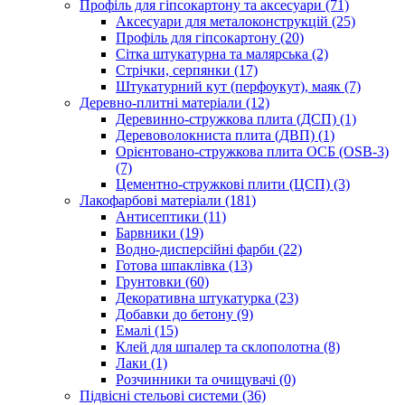
Профіль для гіпсокартону та аксесуари (71)
Аксесуари для металоконструкцій (25)
Профіль для гіпсокартону (20)
Сітка штукатурна та малярська (2)
Стрічки, серпянки (17)
Штукатурний кут (перфоукут), маяк (7)
Деревно-плитні матеріали (12)
Деревинно-стружкова плита (ДСП) (1)
Деревоволокниста плита (ДВП) (1)
Орієнтовано-стружкова плита ОСБ (OSB-3)
(7)
Цементно-стружкові плити (ЦСП) (3)
Лакофарбові матеріали (181)
Антисептики (11)
Барвники (19)
Водно-дисперсійні фарби (22)
Готова шпаклівка (13)
Грунтовки (60)
Декоративна штукатурка (23)
Добавки до бетону (9)
Емалі (15)
Клей для шпалер та склополотна (8)
Лаки (1)
Розчинники та очищувачі (0)
Підвісні стельові системи (36)