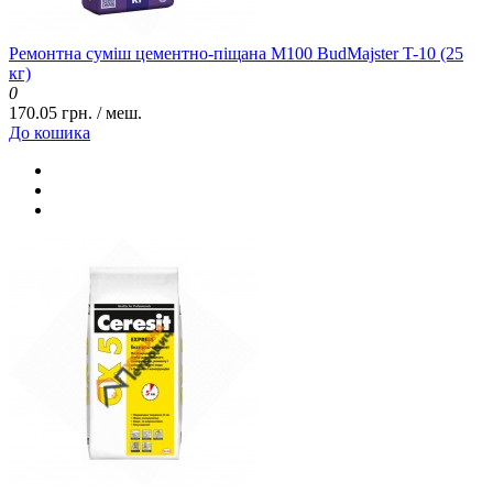
Ремонтна суміш цементно-піщана М100 BudMajster T-10 (25
кг)
0
170.05 грн. / меш.
До кошика