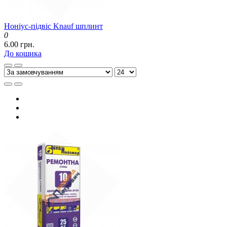
Ноніус-підвіс Knauf шплинт
0
6.00 грн.
До кошика