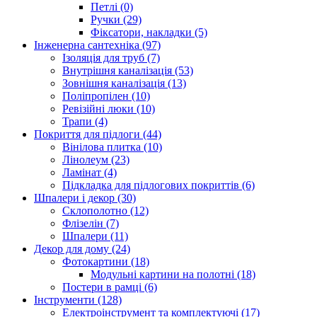
Петлі (0)
Ручки (29)
Фіксатори, накладки (5)
Інженерна сантехніка (97)
Ізоляція для труб (7)
Внутрішня каналізація (53)
Зовнішня каналізація (13)
Поліпропілен (10)
Ревізійні люки (10)
Трапи (4)
Покриття для підлоги (44)
Вінілова плитка (10)
Лінолеум (23)
Ламінат (4)
Підкладка для підлогових покриттів (6)
Шпалери і декор (30)
Склополотно (12)
Флізелін (7)
Шпалери (11)
Декор для дому (24)
Фотокартини (18)
Модульні картини на полотні (18)
Постери в рамці (6)
Інструменти (128)
Електроінструмент та комплектуючі (17)