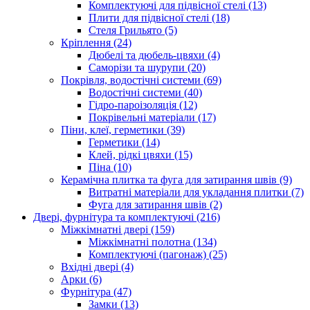
Комплектуючі для підвісної стелі (13)
Плити для підвісної стелі (18)
Стеля Грильято (5)
Кріплення (24)
Дюбелі та дюбель-цвяхи (4)
Саморізи та шурупи (20)
Покрівля, водостічні системи (69)
Водостічні системи (40)
Гідро-пароізоляція (12)
Покрівельні матеріали (17)
Піни, клеї, герметики (39)
Герметики (14)
Клей, рідкі цвяхи (15)
Піна (10)
Керамічна плитка та фуга для затирання швів (9)
Витратні матеріали для укладання плитки (7)
Фуга для затирання швів (2)
Двері, фурнітура та комплектуючі (216)
Міжкімнатні двері (159)
Міжкімнатні полотна (134)
Комплектуючі (пагонаж) (25)
Вхідні двері (4)
Арки (6)
Фурнітура (47)
Замки (13)