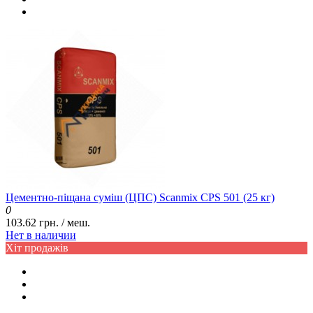
Цементно-піщана суміш (ЦПС) Scanmix CPS 501 (25 кг)
0
103.62 грн. / меш.
Нет в наличии
Хіт продажів