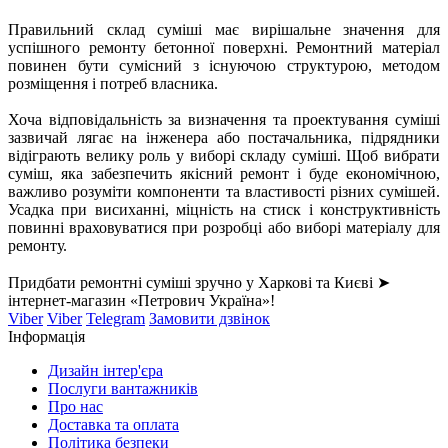
Правильний склад суміші має вирішальне значення для
успішного ремонту бетонної поверхні. Ремонтний матеріал
повинен бути сумісний з існуючою структурою, методом
розміщення і потреб власника.
Хоча відповідальність за визначення та проектування суміші
зазвичай лягає на інженера або постачальника, підрядники
відіграють велику роль у виборі складу суміші. Щоб вибрати
суміш, яка забезпечить якісний ремонт і буде економічною,
важливо розуміти компоненти та властивості різних сумішей.
Усадка при висиханні, міцність на стиск і конструктивність
повинні враховуватися при розробці або виборі матеріалу для
ремонту.
Придбати ремонтні суміші зручно у Харкові та Києві ➤
інтернет-магазин «Петрович Україна»!
Viber
Viber
Telegram
Замовити дзвінок
Інформація
Дизайн інтер'єра
Послуги вантажників
Про нас
Доставка та оплата
Політика безпеки