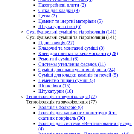
Пазогребневі плити (2)
Сітка для кладки (9)
Цегла (2)
Цемент та інертні матеріали (5)
Штукатурна сітка (6)
Сухі будівельні суміші та гідроізоляція (141)
Сухі будівельні суміші та гідроізоляція (141)
Гідроізоляція (27)
Кладочні та монтажні суміші (8)
Клей для плитки та керамограніту (28)
Ремонтні суміші (6)
Системы утепления фасадов (11)
Суміші для влаштування підлоги (24)
Суміші для кладки камінів та печей (5)
Цементно-піщані суміші (3)
Шпаклівки (15)
Штукатурки (18)
Теплоізоляція та звукоізоляція (77)
Теплоізоляція та звукоізоляція (77)
Ізоляція з фольгою (6)
Ізоляція для каркасних конструкцій та
скатних покрівель (30)
Ізоляція для системи «Вентильований фасад»
(4)