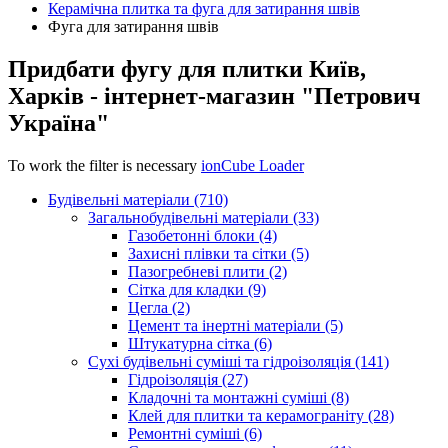
Керамічна плитка та фуга для затирання швів
Фуга для затирання швів
Придбати фугу для плитки Київ,
Харків - інтернет-магазин "Петрович
Україна"
To work the filter is necessary
ionCube Loader
Будівельні матеріали (710)
Загальнобудівельні матеріали (33)
Газобетонні блоки (4)
Захисні плівки та сітки (5)
Пазогребневі плити (2)
Сітка для кладки (9)
Цегла (2)
Цемент та інертні матеріали (5)
Штукатурна сітка (6)
Сухі будівельні суміші та гідроізоляція (141)
Гідроізоляція (27)
Кладочні та монтажні суміші (8)
Клей для плитки та керамограніту (28)
Ремонтні суміші (6)