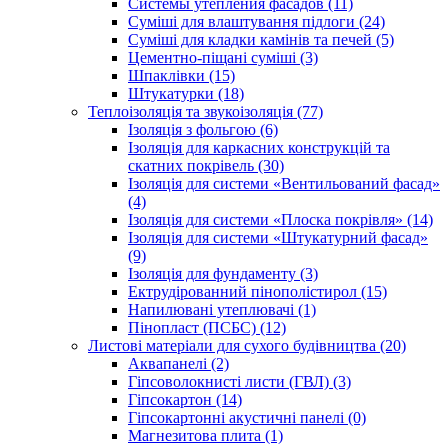
Системы утепления фасадов (11)
Суміші для влаштування підлоги (24)
Суміші для кладки камінів та печей (5)
Цементно-піщані суміші (3)
Шпаклівки (15)
Штукатурки (18)
Теплоізоляція та звукоізоляція (77)
Ізоляція з фольгою (6)
Ізоляція для каркасних конструкцій та
скатних покрівель (30)
Ізоляція для системи «Вентильований фасад»
(4)
Ізоляція для системи «Плоска покрівля» (14)
Ізоляція для системи «Штукатурний фасад»
(9)
Ізоляція для фундаменту (3)
Ектрудірованний пінополістирол (15)
Напилювані утеплювачі (1)
Пінопласт (ПСБС) (12)
Листові матеріали для сухого будівництва (20)
Аквапанелі (2)
Гіпсоволокнисті листи (ГВЛ) (3)
Гіпсокартон (14)
Гіпсокартонні акустичні панелі (0)
Магнезитова плита (1)