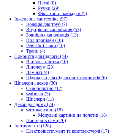
Петлі (0)
Ручки (29)
Фіксатори, накладки (5)
Інженерна сантехніка (97)
Ізоляція для труб (7)
Внутрішня каналізація (53)
Зовнішня каналізація (13)
Поліпропілен (10)
Ревізійні люки (10)
Трапи (4)
Покриття для підлоги (44)
Вінілова плитка (10)
Лінолеум (23)
Ламінат (4)
Підкладка для підлогових покриттів (6)
Шпалери і декор (30)
Склополотно (12)
Флізелін (7)
Шпалери (11)
Декор для дому (24)
Фотокартини (18)
Модульні картини на полотні (18)
Постери в рамці (6)
Інструменти (128)
Електроінструмент та комплектуючі (17)