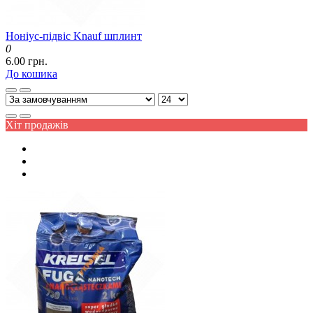
Ноніус-підвіс Knauf шплинт
0
6.00 грн.
До кошика
Хіт продажів