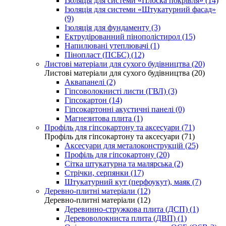
Ізоляція для системи «Плоска покрівля» (14)
Ізоляція для системи «Штукатурний фасад»
(9)
Ізоляція для фундаменту (3)
Ектрудірованний пінополістирол (15)
Напилювані утеплювачі (1)
Пінопласт (ПСБС) (12)
Листові матеріали для сухого будівництва (20)
Листові матеріали для сухого будівництва (20)
Аквапанелі (2)
Гіпсоволокнисті листи (ГВЛ) (3)
Гіпсокартон (14)
Гіпсокартонні акустичні панелі (0)
Магнезитова плита (1)
Профіль для гіпсокартону та аксесуари (71)
Профіль для гіпсокартону та аксесуари (71)
Аксесуари для металоконструкцій (25)
Профіль для гіпсокартону (20)
Сітка штукатурна та малярська (2)
Стрічки, серпянки (17)
Штукатурний кут (перфоукут), маяк (7)
Деревно-плитні матеріали (12)
Деревно-плитні матеріали (12)
Деревинно-стружкова плита (ДСП) (1)
Деревоволокниста плита (ДВП) (1)