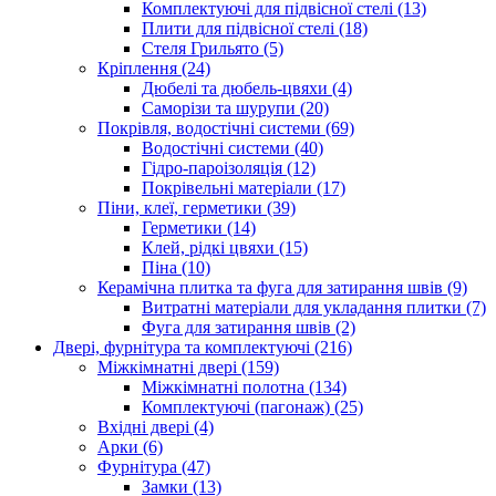
Комплектуючі для підвісної стелі (13)
Плити для підвісної стелі (18)
Стеля Грильято (5)
Кріплення (24)
Дюбелі та дюбель-цвяхи (4)
Саморізи та шурупи (20)
Покрівля, водостічні системи (69)
Водостічні системи (40)
Гідро-пароізоляція (12)
Покрівельні матеріали (17)
Піни, клеї, герметики (39)
Герметики (14)
Клей, рідкі цвяхи (15)
Піна (10)
Керамічна плитка та фуга для затирання швів (9)
Витратні матеріали для укладання плитки (7)
Фуга для затирання швів (2)
Двері, фурнітура та комплектуючі (216)
Міжкімнатні двері (159)
Міжкімнатні полотна (134)
Комплектуючі (пагонаж) (25)
Вхідні двері (4)
Арки (6)
Фурнітура (47)
Замки (13)