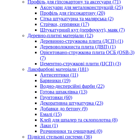
Профіль для гіпсокартону та аксесуари (71)
Аксесуари для металоконструкцій (25)
Профіль для гіпсокартону (20)
Сітка штукатурна та малярська (2)
Стрічки, серпянки (17)
Штукатурний кут (перфоукут), маяк (7)
Деревно-плитні матеріали (12)
Деревинно-стружкова плита (ДСП) (1)
Деревоволокниста плита (ДВП) (1)
Орієнтовано-стружкова плита ОСБ (OSB-3)
(7)
Цементно-стружкові плити (ЦСП) (3)
Лакофарбові матеріали (181)
Антисептики (11)
Барвники (19)
Водно-дисперсійні фарби (22)
Готова шпаклівка (13)
Грунтовки (60)
Декоративна штукатурка (23)
Добавки до бетону (9)
Емалі (15)
Клей для шпалер та склополотна (8)
Лаки (1)
Розчинники та очищувачі (0)
Підвісні стельові системи (36)