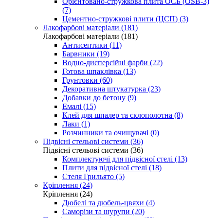
Орієнтовано-стружкова плита ОСБ (OSB-3)
(7)
Цементно-стружкові плити (ЦСП) (3)
Лакофарбові матеріали (181)
Лакофарбові матеріали (181)
Антисептики (11)
Барвники (19)
Водно-дисперсійні фарби (22)
Готова шпаклівка (13)
Грунтовки (60)
Декоративна штукатурка (23)
Добавки до бетону (9)
Емалі (15)
Клей для шпалер та склополотна (8)
Лаки (1)
Розчинники та очищувачі (0)
Підвісні стельові системи (36)
Підвісні стельові системи (36)
Комплектуючі для підвісної стелі (13)
Плити для підвісної стелі (18)
Стеля Грильято (5)
Кріплення (24)
Кріплення (24)
Дюбелі та дюбель-цвяхи (4)
Саморізи та шурупи (20)