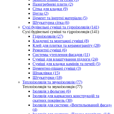
Пазогребневі плити (2)
Сітка для кладки (9)
Цегла (2)
Цемент та інертні матеріали (5)
Штукатурна сітка (6)
Сухі будівельні суміші та гідроізоляція (141)
Сухі будівельні суміші та гідроізоляція (141)
Гідроізоляція (27)
Кладочні та монтажні суміші (8)
Клей для плитки та керамограніту (28)
Ремонтні суміші (6)
Системы утепления фасадов (11)
Суміші для влаштування підлоги (24)
Суміші для кладки камінів та печей (5)
Цементно-піщані суміші (3)
Шпаклівки (15)
Штукатурки (18)
Теплоізоляція та звукоізоляція (77)
Теплоізоляція та звукоізоляція (77)
Ізоляція з фольгою (6)
Ізоляція для каркасних конструкцій та
скатних покрівель (30)
Ізоляція для системи «Вентильований фасад»
(4)