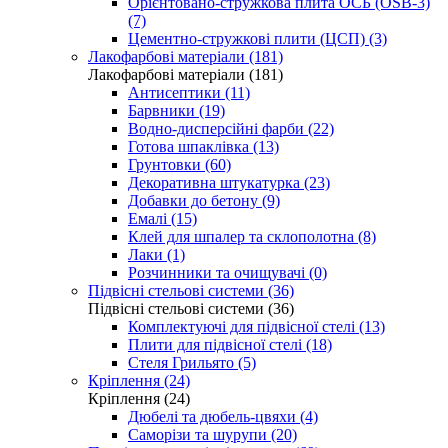
Орієнтовано-стружкова плита ОСБ (OSB-3)
(7)
Цементно-стружкові плити (ЦСП) (3)
Лакофарбові матеріали (181)
Лакофарбові матеріали (181)
Антисептики (11)
Барвники (19)
Водно-дисперсійні фарби (22)
Готова шпаклівка (13)
Грунтовки (60)
Декоративна штукатурка (23)
Добавки до бетону (9)
Емалі (15)
Клей для шпалер та склополотна (8)
Лаки (1)
Розчинники та очищувачі (0)
Підвісні стельові системи (36)
Підвісні стельові системи (36)
Комплектуючі для підвісної стелі (13)
Плити для підвісної стелі (18)
Стеля Грильято (5)
Кріплення (24)
Кріплення (24)
Дюбелі та дюбель-цвяхи (4)
Саморізи та шурупи (20)