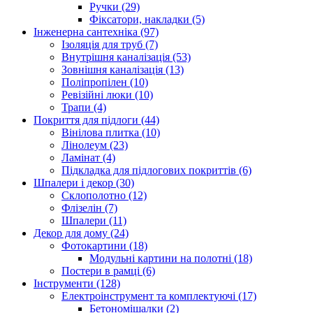
Ручки (29)
Фіксатори, накладки (5)
Інженерна сантехніка (97)
Ізоляція для труб (7)
Внутрішня каналізація (53)
Зовнішня каналізація (13)
Поліпропілен (10)
Ревізійні люки (10)
Трапи (4)
Покриття для підлоги (44)
Вінілова плитка (10)
Лінолеум (23)
Ламінат (4)
Підкладка для підлогових покриттів (6)
Шпалери і декор (30)
Склополотно (12)
Флізелін (7)
Шпалери (11)
Декор для дому (24)
Фотокартини (18)
Модульні картини на полотні (18)
Постери в рамці (6)
Інструменти (128)
Електроінструмент та комплектуючі (17)
Бетономішалки (2)