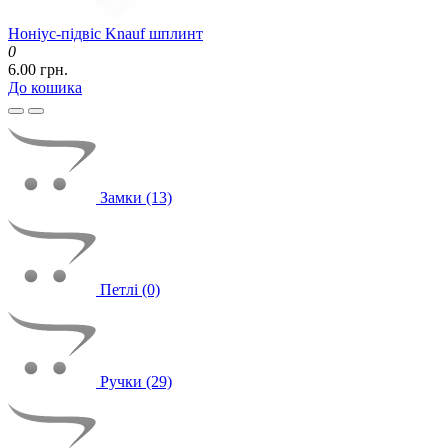
Ноніус-підвіс Knauf шплинт
0
6.00 грн.
До кошика
Замки (13)
Петлі (0)
Ручки (29)