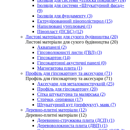
Ізоляція для системи «Плоска покрівля» (14)
Ізоляція для системи «Штукатурний фасад»
(9)
Ізоляція для фундаменту (3)
Ектрудірованний пінополістирол (15)
Напилювані утеплювачі (1)
Пінопласт (ПСБС) (12)
Листові матеріали для сухого будівництва (20)
Листові матеріали для сухого будівництва (20)
Аквапанелі (2)
Гіпсоволокнисті листи (ГВЛ) (3)
Гіпсокартон (14)
Гіпсокартонні акустичні панелі (0)
Магнезитова плита (1)
Профіль для гіпсокартону та аксесуари (71)
Профіль для гіпсокартону та аксесуари (71)
Аксесуари для металоконструкцій (25)
Профіль для гіпсокартону (20)
Сітка штукатурна та малярська (2)
Стрічки, серпянки (17)
Штукатурний кут (перфоукут), маяк (7)
Деревно-плитні матеріали (12)
Деревно-плитні матеріали (12)
Деревинно-стружкова плита (ДСП) (1)
Деревоволокниста плита (ДВП) (1)