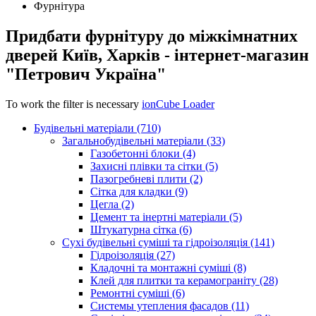
Фурнітура
Придбати фурнітуру до міжкімнатних
дверей Київ, Харків - інтернет-магазин
"Петрович Україна"
To work the filter is necessary
ionCube Loader
Будівельні матеріали (710)
Загальнобудівельні матеріали (33)
Газобетонні блоки (4)
Захисні плівки та сітки (5)
Пазогребневі плити (2)
Сітка для кладки (9)
Цегла (2)
Цемент та інертні матеріали (5)
Штукатурна сітка (6)
Сухі будівельні суміші та гідроізоляція (141)
Гідроізоляція (27)
Кладочні та монтажні суміші (8)
Клей для плитки та керамограніту (28)
Ремонтні суміші (6)
Системы утепления фасадов (11)