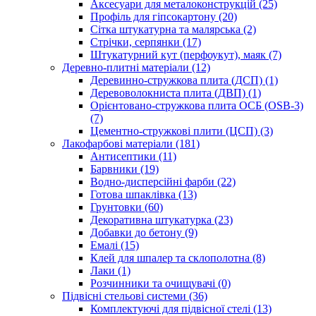
Аксесуари для металоконструкцій (25)
Профіль для гіпсокартону (20)
Сітка штукатурна та малярська (2)
Стрічки, серпянки (17)
Штукатурний кут (перфоукут), маяк (7)
Деревно-плитні матеріали (12)
Деревинно-стружкова плита (ДСП) (1)
Деревоволокниста плита (ДВП) (1)
Орієнтовано-стружкова плита ОСБ (OSB-3)
(7)
Цементно-стружкові плити (ЦСП) (3)
Лакофарбові матеріали (181)
Антисептики (11)
Барвники (19)
Водно-дисперсійні фарби (22)
Готова шпаклівка (13)
Грунтовки (60)
Декоративна штукатурка (23)
Добавки до бетону (9)
Емалі (15)
Клей для шпалер та склополотна (8)
Лаки (1)
Розчинники та очищувачі (0)
Підвісні стельові системи (36)
Комплектуючі для підвісної стелі (13)