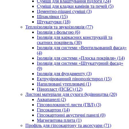
Суміші для влаштування підлоги (24)
Суміші для кладки камінів та печей (5)
Цементно-піщані суміші (3)
Шпаклівки (15)
Штукатурки (18)
Теплоізоляція та звукоізоляція (77)
Ізоляція з фольгою (6)
Ізоляція для каркасних конструкцій та
скатних покрівель (30)
Ізоляція для системи «Вентильований фасад»
(4)
Ізоляція для системи «Плоска покрівля» (14)
Ізоляція для системи «Штукатурний фасад»
(9)
Ізоляція для фундаменту (3)
Ектрудірованний пінополістирол (15)
Напилювані утеплювачі (1)
Пінопласт (ПСБС) (12)
Листові матеріали для сухого будівництва (20)
Аквапанелі (2)
Гіпсоволокнисті листи (ГВЛ) (3)
Гіпсокартон (14)
Гіпсокартонні акустичні панелі (0)
Магнезитова плита (1)
Профіль для гіпсокартону та аксесуари (71)