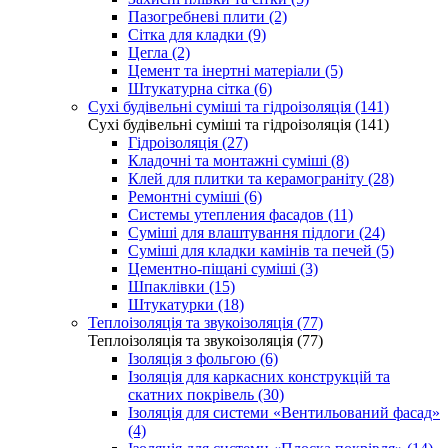
Пазогребневі плити (2)
Сітка для кладки (9)
Цегла (2)
Цемент та інертні матеріали (5)
Штукатурна сітка (6)
Сухі будівельні суміші та гідроізоляція (141)
Сухі будівельні суміші та гідроізоляція (141)
Гідроізоляція (27)
Кладочні та монтажні суміші (8)
Клей для плитки та керамограніту (28)
Ремонтні суміші (6)
Системы утепления фасадов (11)
Суміші для влаштування підлоги (24)
Суміші для кладки камінів та печей (5)
Цементно-піщані суміші (3)
Шпаклівки (15)
Штукатурки (18)
Теплоізоляція та звукоізоляція (77)
Теплоізоляція та звукоізоляція (77)
Ізоляція з фольгою (6)
Ізоляція для каркасних конструкцій та
скатних покрівель (30)
Ізоляція для системи «Вентильований фасад»
(4)