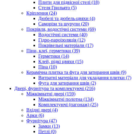
Плити для підвісної стелі (18)
Стеля Грильято (5)
Кріплення (24)
Дюбелі та дюбель-цвяхи (4)
Саморізи та шурупи (20)
Покрівля, водостічні системи (69)
Водостічні системи (40)
Гідро-пароізоляція (12)
Покрівельні матеріали (17)
Піни, клеї, герметики (39)
Герметики (14)
Клей, рідкі цвяхи (15)
Піна (10)
Керамічна плитка та фуга для затирання швів (9)
Витратні матеріали для укладання плитки (7)
Фуга для затирання швів (2)
Двері, фурнітура та комплектуючі (216)
Міжкімнатні двері (159)
Міжкімнатні полотна (134)
Комплектуючі (пагонаж) (25)
Вхідні двері (4)
Арки (6)
Фурнітура (47)
Замки (13)
Петлі (0)