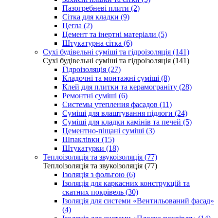
Пазогребневі плити (2)
Сітка для кладки (9)
Цегла (2)
Цемент та інертні матеріали (5)
Штукатурна сітка (6)
Сухі будівельні суміші та гідроізоляція (141)
Сухі будівельні суміші та гідроізоляція (141)
Гідроізоляція (27)
Кладочні та монтажні суміші (8)
Клей для плитки та керамограніту (28)
Ремонтні суміші (6)
Системы утепления фасадов (11)
Суміші для влаштування підлоги (24)
Суміші для кладки камінів та печей (5)
Цементно-піщані суміші (3)
Шпаклівки (15)
Штукатурки (18)
Теплоізоляція та звукоізоляція (77)
Теплоізоляція та звукоізоляція (77)
Ізоляція з фольгою (6)
Ізоляція для каркасних конструкцій та
скатних покрівель (30)
Ізоляція для системи «Вентильований фасад»
(4)