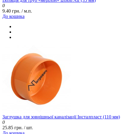
Ізоляція для труб «мерілон» Izolon Air (35 мм)
0
9.40 грн. / м.п.
До кошика
Заглушка для зовнішньої каналізації Інсталпласт (110 мм)
0
25.85 грн. / шт.
До кошика