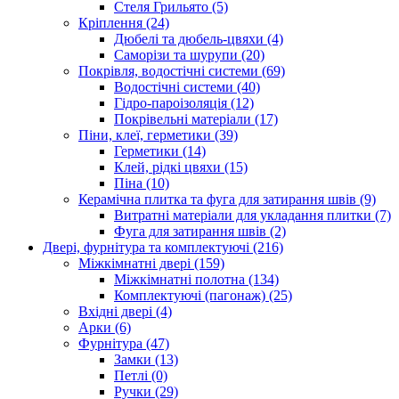
Стеля Грильято (5)
Кріплення (24)
Дюбелі та дюбель-цвяхи (4)
Саморізи та шурупи (20)
Покрівля, водостічні системи (69)
Водостічні системи (40)
Гідро-пароізоляція (12)
Покрівельні матеріали (17)
Піни, клеї, герметики (39)
Герметики (14)
Клей, рідкі цвяхи (15)
Піна (10)
Керамічна плитка та фуга для затирання швів (9)
Витратні матеріали для укладання плитки (7)
Фуга для затирання швів (2)
Двері, фурнітура та комплектуючі (216)
Міжкімнатні двері (159)
Міжкімнатні полотна (134)
Комплектуючі (пагонаж) (25)
Вхідні двері (4)
Арки (6)
Фурнітура (47)
Замки (13)
Петлі (0)
Ручки (29)