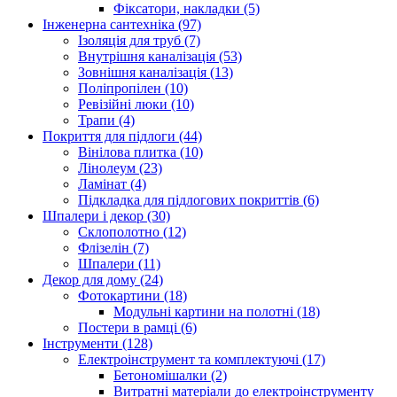
Фіксатори, накладки (5)
Інженерна сантехніка (97)
Ізоляція для труб (7)
Внутрішня каналізація (53)
Зовнішня каналізація (13)
Поліпропілен (10)
Ревізійні люки (10)
Трапи (4)
Покриття для підлоги (44)
Вінілова плитка (10)
Лінолеум (23)
Ламінат (4)
Підкладка для підлогових покриттів (6)
Шпалери і декор (30)
Склополотно (12)
Флізелін (7)
Шпалери (11)
Декор для дому (24)
Фотокартини (18)
Модульні картини на полотні (18)
Постери в рамці (6)
Інструменти (128)
Електроінструмент та комплектуючі (17)
Бетономішалки (2)
Витратні матеріали до електроінструменту