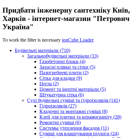
Придбати інженерну сантехніку Київ,
Харків - інтернет-магазин "Петрович
Україна"
To work the filter is necessary
ionCube Loader
Будівельні матеріали (710)
Загальнобудівельні матеріали (33)
Газобетонні блоки (4)
Захисні плівки та сітки (5)
Пазогребневі плити (2)
Сітка для кладки (9)
Цегла (2)
Цемент та інертні матеріали (5)
Штукатурна сітка (6)
Сухі будівельні суміші та гідроізоляція (141)
Гідроізоляція (27)
Кладочні та монтажні суміші (8)
Клей для плитки та керамограніту (28)
Ремонтні суміші (6)
Системы утепления фасадов (11)
Суміші для влаштування підлоги (24)