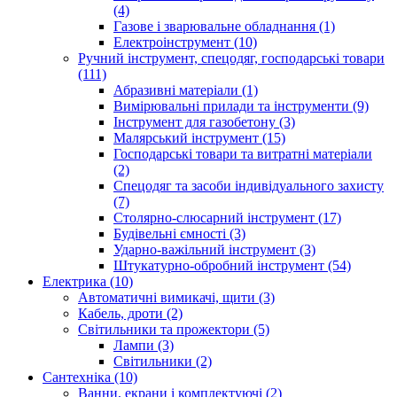
(4)
Газове і зварювальне обладнання (1)
Електроінструмент (10)
Ручний інструмент, спецодяг, господарські товари
(111)
Абразивні матеріали (1)
Вимірювальні прилади та інструменти (9)
Інструмент для газобетону (3)
Малярський інструмент (15)
Господарські товари та витратні матеріали
(2)
Спецодяг та засоби індивідуального захисту
(7)
Столярно-слюсарний інструмент (17)
Будівельні ємності (3)
Ударно-важільний інструмент (3)
Штукатурно-обробний інструмент (54)
Електрика (10)
Автоматичні вимикачі, щити (3)
Кабель, дроти (2)
Світильники та прожектори (5)
Лампи (3)
Світильники (2)
Сантехніка (10)
Ванни, екрани і комплектуючі (2)