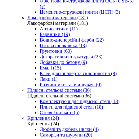
Орієнтовано-стружкова плита ОСБ (OSB-3)
(7)
Цементно-стружкові плити (ЦСП) (3)
Лакофарбові матеріали (181)
Лакофарбові матеріали (181)
Антисептики (11)
Барвники (19)
Водно-дисперсійні фарби (22)
Готова шпаклівка (13)
Грунтовки (60)
Декоративна штукатурка (23)
Добавки до бетону (9)
Емалі (15)
Клей для шпалер та склополотна (8)
Лаки (1)
Розчинники та очищувачі (0)
Підвісні стельові системи (36)
Підвісні стельові системи (36)
Комплектуючі для підвісної стелі (13)
Плити для підвісної стелі (18)
Стеля Грильято (5)
Кріплення (24)
Кріплення (24)
Дюбелі та дюбель-цвяхи (4)
Саморізи та шурупи (20)