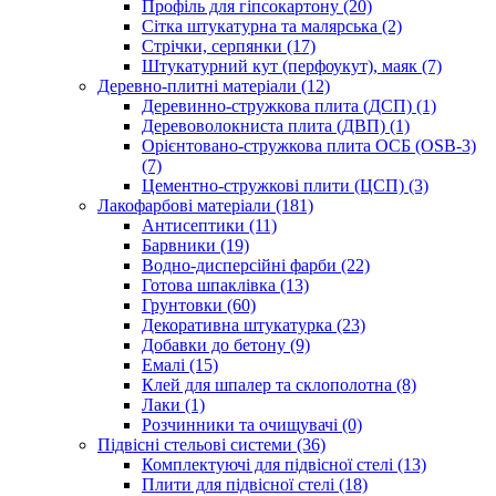
Профіль для гіпсокартону (20)
Сітка штукатурна та малярська (2)
Стрічки, серпянки (17)
Штукатурний кут (перфоукут), маяк (7)
Деревно-плитні матеріали (12)
Деревинно-стружкова плита (ДСП) (1)
Деревоволокниста плита (ДВП) (1)
Орієнтовано-стружкова плита ОСБ (OSB-3)
(7)
Цементно-стружкові плити (ЦСП) (3)
Лакофарбові матеріали (181)
Антисептики (11)
Барвники (19)
Водно-дисперсійні фарби (22)
Готова шпаклівка (13)
Грунтовки (60)
Декоративна штукатурка (23)
Добавки до бетону (9)
Емалі (15)
Клей для шпалер та склополотна (8)
Лаки (1)
Розчинники та очищувачі (0)
Підвісні стельові системи (36)
Комплектуючі для підвісної стелі (13)
Плити для підвісної стелі (18)