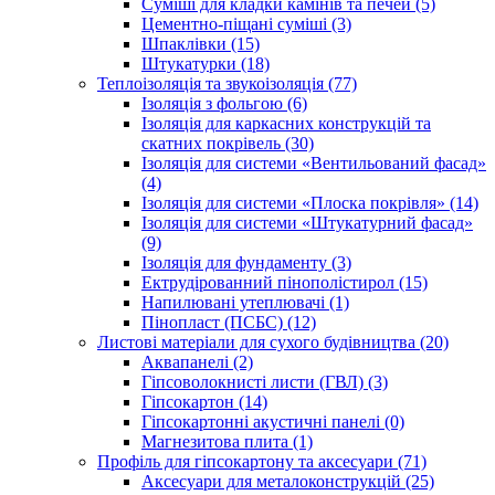
Суміші для кладки камінів та печей (5)
Цементно-піщані суміші (3)
Шпаклівки (15)
Штукатурки (18)
Теплоізоляція та звукоізоляція (77)
Ізоляція з фольгою (6)
Ізоляція для каркасних конструкцій та
скатних покрівель (30)
Ізоляція для системи «Вентильований фасад»
(4)
Ізоляція для системи «Плоска покрівля» (14)
Ізоляція для системи «Штукатурний фасад»
(9)
Ізоляція для фундаменту (3)
Ектрудірованний пінополістирол (15)
Напилювані утеплювачі (1)
Пінопласт (ПСБС) (12)
Листові матеріали для сухого будівництва (20)
Аквапанелі (2)
Гіпсоволокнисті листи (ГВЛ) (3)
Гіпсокартон (14)
Гіпсокартонні акустичні панелі (0)
Магнезитова плита (1)
Профіль для гіпсокартону та аксесуари (71)
Аксесуари для металоконструкцій (25)