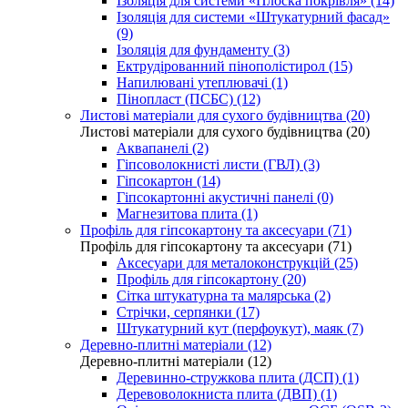
Ізоляція для системи «Плоска покрівля» (14)
Ізоляція для системи «Штукатурний фасад»
(9)
Ізоляція для фундаменту (3)
Ектрудірованний пінополістирол (15)
Напилювані утеплювачі (1)
Пінопласт (ПСБС) (12)
Листові матеріали для сухого будівництва (20)
Листові матеріали для сухого будівництва (20)
Аквапанелі (2)
Гіпсоволокнисті листи (ГВЛ) (3)
Гіпсокартон (14)
Гіпсокартонні акустичні панелі (0)
Магнезитова плита (1)
Профіль для гіпсокартону та аксесуари (71)
Профіль для гіпсокартону та аксесуари (71)
Аксесуари для металоконструкцій (25)
Профіль для гіпсокартону (20)
Сітка штукатурна та малярська (2)
Стрічки, серпянки (17)
Штукатурний кут (перфоукут), маяк (7)
Деревно-плитні матеріали (12)
Деревно-плитні матеріали (12)
Деревинно-стружкова плита (ДСП) (1)
Деревоволокниста плита (ДВП) (1)