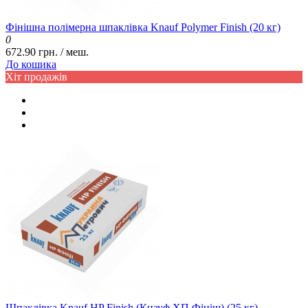
Фінішна полімерна шпаклівка Knauf Polymer Finish (20 кг)
0
672.90 грн. / меш.
До кошика
Хіт продажів
Шпаклівка Knauf HP Finish (Кнауф ХП Фініш) (25 кг)