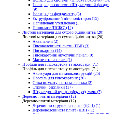
Ізоляція для системи «Плоска покрівля» (14)
Ізоляція для системи «Штукатурний фасад»
(9)
Ізоляція для фундаменту (3)
Ектрудірованний пінополістирол (15)
Напилювані утеплювачі (1)
Пінопласт (ПСБС) (12)
Листові матеріали для сухого будівництва (20)
Листові матеріали для сухого будівництва (20)
Аквапанелі (2)
Гіпсоволокнисті листи (ГВЛ) (3)
Гіпсокартон (14)
Гіпсокартонні акустичні панелі (0)
Магнезитова плита (1)
Профіль для гіпсокартону та аксесуари (71)
Профіль для гіпсокартону та аксесуари (71)
Аксесуари для металоконструкцій (25)
Профіль для гіпсокартону (20)
Сітка штукатурна та малярська (2)
Стрічки, серпянки (17)
Штукатурний кут (перфоукут), маяк (7)
Деревно-плитні матеріали (12)
Деревно-плитні матеріали (12)
Деревинно-стружкова плита (ДСП) (1)
Деревоволокниста плита (ДВП) (1)