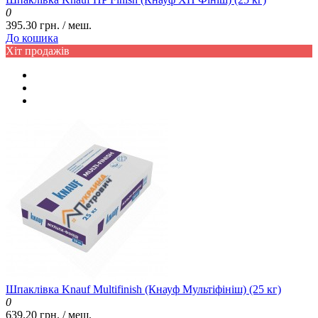
0
395.30 грн. / меш.
До кошика
Хіт продажів
Шпаклівка Knauf Multifinish (Кнауф Мультіфініш) (25 кг)
0
639.20 грн. / меш.