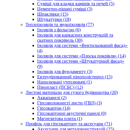
Суміші для кладки камінів та печей (5)
Цементно-піщані суміші (3)
Шпаклівки (15)
Штукатурки (18)
Теплоізоляція та звукоізоляція (77)
Ізоляція з фольгою (6)
Ізоляція для каркасних конструкцій та
скатних покрівель (30)
Ізоляція для системи «Вентильований фасад»
(4)
Ізоляція для системи «Плоска покрівля» (14)
Ізоляція для системи «Штукатурний фасад»
(9)
Ізоляція для фундаменту (3)
Ектрудірованний пінополістирол (15)
Напилювані утеплювачі (1)
Пінопласт (ПСБС) (12)
Листові матеріали для сухого будівництва (20)
Аквапанелі (2)
Гіпсоволокнисті листи (ГВЛ) (3)
Гіпсокартон (14)
Гіпсокартонні акустичні панелі (0)
Магнезитова плита (1)
Профіль для гіпсокартону та аксесуари (71)
Аксесуари для металоконструкцій (25)