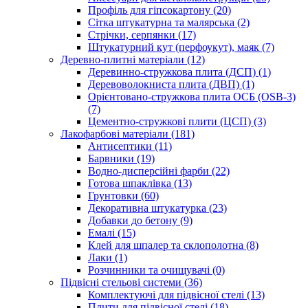
Профіль для гіпсокартону (20)
Сітка штукатурна та малярська (2)
Стрічки, серпянки (17)
Штукатурний кут (перфоукут), маяк (7)
Деревно-плитні матеріали (12)
Деревинно-стружкова плита (ДСП) (1)
Деревоволокниста плита (ДВП) (1)
Орієнтовано-стружкова плита ОСБ (OSB-3)
(7)
Цементно-стружкові плити (ЦСП) (3)
Лакофарбові матеріали (181)
Антисептики (11)
Барвники (19)
Водно-дисперсійні фарби (22)
Готова шпаклівка (13)
Грунтовки (60)
Декоративна штукатурка (23)
Добавки до бетону (9)
Емалі (15)
Клей для шпалер та склополотна (8)
Лаки (1)
Розчинники та очищувачі (0)
Підвісні стельові системи (36)
Комплектуючі для підвісної стелі (13)
Плити для підвісної стелі (18)