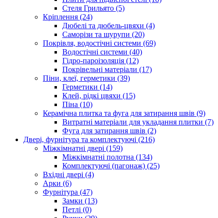
Стеля Грильято (5)
Кріплення (24)
Дюбелі та дюбель-цвяхи (4)
Саморізи та шурупи (20)
Покрівля, водостічні системи (69)
Водостічні системи (40)
Гідро-пароізоляція (12)
Покрівельні матеріали (17)
Піни, клеї, герметики (39)
Герметики (14)
Клей, рідкі цвяхи (15)
Піна (10)
Керамічна плитка та фуга для затирання швів (9)
Витратні матеріали для укладання плитки (7)
Фуга для затирання швів (2)
Двері, фурнітура та комплектуючі (216)
Міжкімнатні двері (159)
Міжкімнатні полотна (134)
Комплектуючі (пагонаж) (25)
Вхідні двері (4)
Арки (6)
Фурнітура (47)
Замки (13)
Петлі (0)