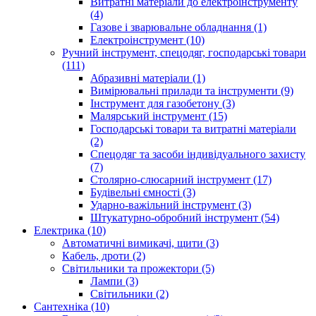
Витратні матеріали до електроінструменту
(4)
Газове і зварювальне обладнання (1)
Електроінструмент (10)
Ручний інструмент, спецодяг, господарські товари
(111)
Абразивні матеріали (1)
Вимірювальні прилади та інструменти (9)
Інструмент для газобетону (3)
Малярський інструмент (15)
Господарські товари та витратні матеріали
(2)
Спецодяг та засоби індивідуального захисту
(7)
Столярно-слюсарний інструмент (17)
Будівельні ємності (3)
Ударно-важільний інструмент (3)
Штукатурно-обробний інструмент (54)
Електрика (10)
Автоматичні вимикачі, щити (3)
Кабель, дроти (2)
Світильники та прожектори (5)
Лампи (3)
Світильники (2)
Сантехніка (10)