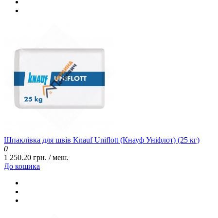
Шпаклівка для швів Knauf Uniflott (Кнауф Уніфлот) (25 кг)
0
1 250.20 грн. / меш.
До кошика