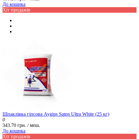
До кошика
Хіт продажів
Шпаклівка гіпсова Aygips Saten Ultra White (25 кг)
0
343.70 грн. / меш.
До кошика
Хіт продажів