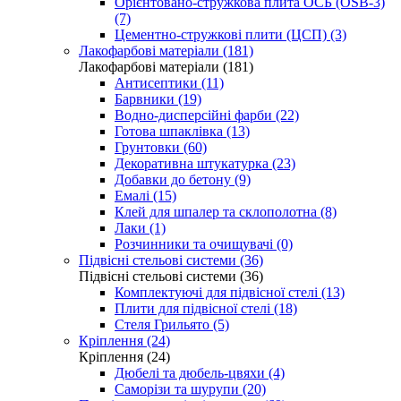
Орієнтовано-стружкова плита ОСБ (OSB-3)
(7)
Цементно-стружкові плити (ЦСП) (3)
Лакофарбові матеріали (181)
Лакофарбові матеріали (181)
Антисептики (11)
Барвники (19)
Водно-дисперсійні фарби (22)
Готова шпаклівка (13)
Грунтовки (60)
Декоративна штукатурка (23)
Добавки до бетону (9)
Емалі (15)
Клей для шпалер та склополотна (8)
Лаки (1)
Розчинники та очищувачі (0)
Підвісні стельові системи (36)
Підвісні стельові системи (36)
Комплектуючі для підвісної стелі (13)
Плити для підвісної стелі (18)
Стеля Грильято (5)
Кріплення (24)
Кріплення (24)
Дюбелі та дюбель-цвяхи (4)
Саморізи та шурупи (20)