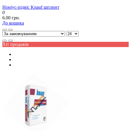
Ноніус-підвіс Knauf шплинт
0
6.00 грн.
До кошика
Хіт продажів