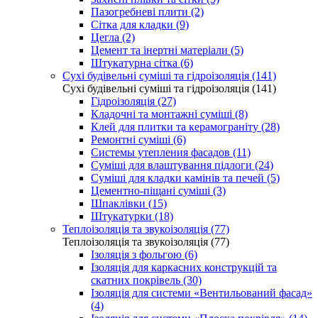
Пазогребневі плити (2)
Сітка для кладки (9)
Цегла (2)
Цемент та інертні матеріали (5)
Штукатурна сітка (6)
Сухі будівельні суміші та гідроізоляція (141)
Сухі будівельні суміші та гідроізоляція (141)
Гідроізоляція (27)
Кладочні та монтажні суміші (8)
Клей для плитки та керамограніту (28)
Ремонтні суміші (6)
Системы утепления фасадов (11)
Суміші для влаштування підлоги (24)
Суміші для кладки камінів та печей (5)
Цементно-піщані суміші (3)
Шпаклівки (15)
Штукатурки (18)
Теплоізоляція та звукоізоляція (77)
Теплоізоляція та звукоізоляція (77)
Ізоляція з фольгою (6)
Ізоляція для каркасних конструкцій та
скатних покрівель (30)
Ізоляція для системи «Вентильований фасад»
(4)