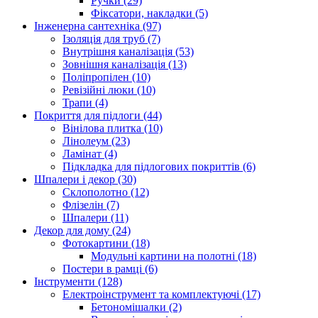
Ручки (29)
Фіксатори, накладки (5)
Інженерна сантехніка (97)
Ізоляція для труб (7)
Внутрішня каналізація (53)
Зовнішня каналізація (13)
Поліпропілен (10)
Ревізійні люки (10)
Трапи (4)
Покриття для підлоги (44)
Вінілова плитка (10)
Лінолеум (23)
Ламінат (4)
Підкладка для підлогових покриттів (6)
Шпалери і декор (30)
Склополотно (12)
Флізелін (7)
Шпалери (11)
Декор для дому (24)
Фотокартини (18)
Модульні картини на полотні (18)
Постери в рамці (6)
Інструменти (128)
Електроінструмент та комплектуючі (17)
Бетономішалки (2)