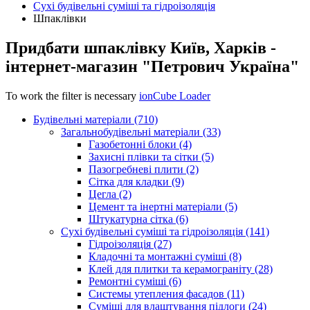
Сухі будівельні суміші та гідроізоляція
Шпаклівки
Придбати шпаклівку Київ, Харків -
інтернет-магазин "Петрович Україна"
To work the filter is necessary
ionCube Loader
Будівельні матеріали (710)
Загальнобудівельні матеріали (33)
Газобетонні блоки (4)
Захисні плівки та сітки (5)
Пазогребневі плити (2)
Сітка для кладки (9)
Цегла (2)
Цемент та інертні матеріали (5)
Штукатурна сітка (6)
Сухі будівельні суміші та гідроізоляція (141)
Гідроізоляція (27)
Кладочні та монтажні суміші (8)
Клей для плитки та керамограніту (28)
Ремонтні суміші (6)
Системы утепления фасадов (11)
Суміші для влаштування підлоги (24)