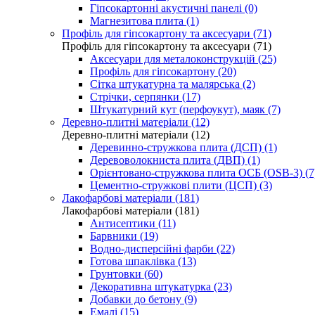
Гіпсокартонні акустичні панелі (0)
Магнезитова плита (1)
Профіль для гіпсокартону та аксесуари (71)
Профіль для гіпсокартону та аксесуари (71)
Аксесуари для металоконструкцій (25)
Профіль для гіпсокартону (20)
Сітка штукатурна та малярська (2)
Стрічки, серпянки (17)
Штукатурний кут (перфоукут), маяк (7)
Деревно-плитні матеріали (12)
Деревно-плитні матеріали (12)
Деревинно-стружкова плита (ДСП) (1)
Деревоволокниста плита (ДВП) (1)
Орієнтовано-стружкова плита ОСБ (OSB-3) (7
Цементно-стружкові плити (ЦСП) (3)
Лакофарбові матеріали (181)
Лакофарбові матеріали (181)
Антисептики (11)
Барвники (19)
Водно-дисперсійні фарби (22)
Готова шпаклівка (13)
Грунтовки (60)
Декоративна штукатурка (23)
Добавки до бетону (9)
Емалі (15)