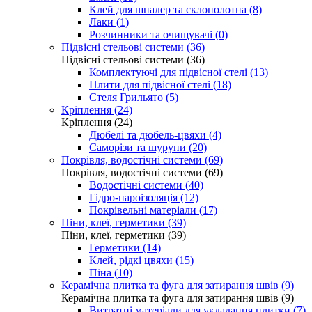
Клей для шпалер та склополотна (8)
Лаки (1)
Розчинники та очищувачі (0)
Підвісні стельові системи (36)
Підвісні стельові системи (36)
Комплектуючі для підвісної стелі (13)
Плити для підвісної стелі (18)
Стеля Грильято (5)
Кріплення (24)
Кріплення (24)
Дюбелі та дюбель-цвяхи (4)
Саморізи та шурупи (20)
Покрівля, водостічні системи (69)
Покрівля, водостічні системи (69)
Водостічні системи (40)
Гідро-пароізоляція (12)
Покрівельні матеріали (17)
Піни, клеї, герметики (39)
Піни, клеї, герметики (39)
Герметики (14)
Клей, рідкі цвяхи (15)
Піна (10)
Керамічна плитка та фуга для затирання швів (9)
Керамічна плитка та фуга для затирання швів (9)
Витратні матеріали для укладання плитки (7)