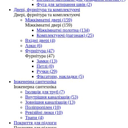
Фуга для затирання швів (2)
Двері, фурнітура та комплектуючі
Двері, фурнітура та комплектуючі
Міжкімнатні двері (159)
Міжкімнатні двері (159)
Міжкімнатні полотна (134)
Комплектуючі (пагонаж) (25)
Вхідні двері (4)
Арки (6)
Фурнітура (47)
Фурнітура (47)
Замки (13)
Петлі (0)
Ручки (29)
Фіксатори, накладки (5)
Інженерна сантехніка
Інженерна сантехніка
Ізоляція для труб (7)
Внутрішня каналізація (53)
Зовнішня каналізація (13)
Поліпропілен (10)
Ревізійні люки (10)
Трапи (4)
Покриття для підлоги
Покриття для підлоги