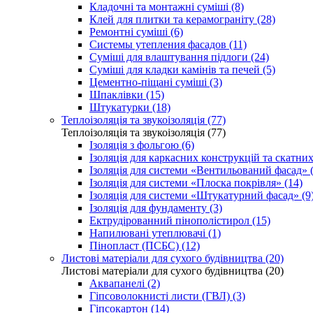
Кладочні та монтажні суміші (8)
Клей для плитки та керамограніту (28)
Ремонтні суміші (6)
Системы утепления фасадов (11)
Суміші для влаштування підлоги (24)
Суміші для кладки камінів та печей (5)
Цементно-піщані суміші (3)
Шпаклівки (15)
Штукатурки (18)
Теплоізоляція та звукоізоляція (77)
Теплоізоляція та звукоізоляція (77)
Ізоляція з фольгою (6)
Ізоляція для каркасних конструкцій та скатних
Ізоляція для системи «Вентильований фасад» (
Ізоляція для системи «Плоска покрівля» (14)
Ізоляція для системи «Штукатурний фасад» (9
Ізоляція для фундаменту (3)
Ектрудірованний пінополістирол (15)
Напилювані утеплювачі (1)
Пінопласт (ПСБС) (12)
Листові матеріали для сухого будівництва (20)
Листові матеріали для сухого будівництва (20)
Аквапанелі (2)
Гіпсоволокнисті листи (ГВЛ) (3)
Гіпсокартон (14)