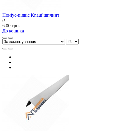
Ноніус-підвіс Knauf шплинт
0
6.00 грн.
До кошика