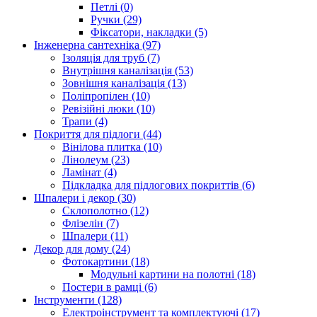
Петлі (0)
Ручки (29)
Фіксатори, накладки (5)
Інженерна сантехніка (97)
Ізоляція для труб (7)
Внутрішня каналізація (53)
Зовнішня каналізація (13)
Поліпропілен (10)
Ревізійні люки (10)
Трапи (4)
Покриття для підлоги (44)
Вінілова плитка (10)
Лінолеум (23)
Ламінат (4)
Підкладка для підлогових покриттів (6)
Шпалери і декор (30)
Склополотно (12)
Флізелін (7)
Шпалери (11)
Декор для дому (24)
Фотокартини (18)
Модульні картини на полотні (18)
Постери в рамці (6)
Інструменти (128)
Електроінструмент та комплектуючі (17)