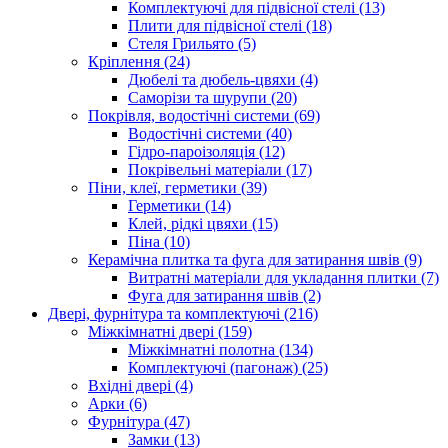
Комплектуючі для підвісної стелі (13)
Плити для підвісної стелі (18)
Стеля Грильято (5)
Кріплення (24)
Дюбелі та дюбель-цвяхи (4)
Саморізи та шурупи (20)
Покрівля, водостічні системи (69)
Водостічні системи (40)
Гідро-пароізоляція (12)
Покрівельні матеріали (17)
Піни, клеї, герметики (39)
Герметики (14)
Клей, рідкі цвяхи (15)
Піна (10)
Керамічна плитка та фуга для затирання швів (9)
Витратні матеріали для укладання плитки (7)
Фуга для затирання швів (2)
Двері, фурнітура та комплектуючі (216)
Міжкімнатні двері (159)
Міжкімнатні полотна (134)
Комплектуючі (пагонаж) (25)
Вхідні двері (4)
Арки (6)
Фурнітура (47)
Замки (13)