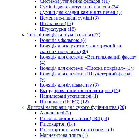
Системы утепления фасадов (11)
Суміші для влаштування підлоги (24)
Суміші для кладки камінів та печей (5)
Цементно-піщані суміші (3)
Шпаклівки (15)
Штукатурки (18)
Теплоізоляція та звукоізоляція (77)
Ізоляція з фольгою (6)
Ізоляція для каркасних конструкцій та
скатних покрівель (30)
Ізоляція для системи «Вентильований фасад»
(4)
Ізоляція для системи «Плоска покрівля» (14)
Ізоляція для системи «Штукатурний фасад»
(9)
Ізоляція для фундаменту (3)
Ектрудірованний пінополістирол (15)
Напилювані утеплювачі (1)
Пінопласт (ПСБС) (12)
Листові матеріали для сухого будівництва (20)
Аквапанелі (2)
Гіпсоволокнисті листи (ГВЛ) (3)
Гіпсокартон (14)
Гіпсокартонні акустичні панелі (0)
Магнезитова плита (1)