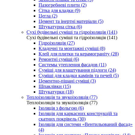
Пазогребневі плити (2)
Сітка для кладки (9)
Цегла (2)
Цемент та інертні матеріали (5)
Штукатурна сітка (6)
Сухі будівельні суміші та гідроізоляція (141)
Сухі будівельні суміші та гідроізоляція (141)
Гідроізоляція (27)
Кладочні та монтажні суміші (8)
Клей для плитки та керамограніту (28)
Ремонтні суміші (6)
Системы утепления фасадов (11)
Суміші для влаштування підлоги (24)
Суміші для кладки камінів та печей (5)
Цементно-піщані суміші (3)
Шпаклівки (15)
Штукатурки (18)
Теплоізоляція та звукоізоляція (77)
Теплоізоляція та звукоізоляція (77)
Ізоляція з фольгою (6)
Ізоляція для каркасних конструкцій та
скатних покрівель (30)
Ізоляція для системи «Вентильований фасад»
(4)