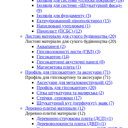
Ізоляція для системи «Плоска покрівля» (14)
Ізоляція для системи «Штукатурний фасад»
(9)
Ізоляція для фундаменту (3)
Ектрудірованний пінополістирол (15)
Напилювані утеплювачі (1)
Пінопласт (ПСБС) (12)
Листові матеріали для сухого будівництва (20)
Листові матеріали для сухого будівництва (20)
Аквапанелі (2)
Гіпсоволокнисті листи (ГВЛ) (3)
Гіпсокартон (14)
Гіпсокартонні акустичні панелі (0)
Магнезитова плита (1)
Профіль для гіпсокартону та аксесуари (71)
Профіль для гіпсокартону та аксесуари (71)
Аксесуари для металоконструкцій (25)
Профіль для гіпсокартону (20)
Сітка штукатурна та малярська (2)
Стрічки, серпянки (17)
Штукатурний кут (перфоукут), маяк (7)
Деревно-плитні матеріали (12)
Деревно-плитні матеріали (12)
Деревинно-стружкова плита (ДСП) (1)
Деревоволокниста плита (ДВП) (1)