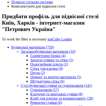
Підвісні стельові системи
Комплектуючі для підвісної стелі
Придбати профіль для підвісної стелі
Київ, Харків - інтернет-магазин
"Петрович Україна"
To work the filter is necessary
ionCube Loader
Будівельні матеріали (710)
Загальнобудівельні матеріали (33)
Газобетонні блоки (4)
Захисні плівки та сітки (5)
Пазогребневі плити (2)
Сітка для кладки (9)
Цегла (2)
Цемент та інертні матеріали (5)
Штукатурна сітка (6)
Сухі будівельні суміші та гідроізоляція (141)
Гідроізоляція (27)
Кладочні та монтажні суміші (8)
Клей для плитки та керамограніту (28)
Ремонтні суміші (6)