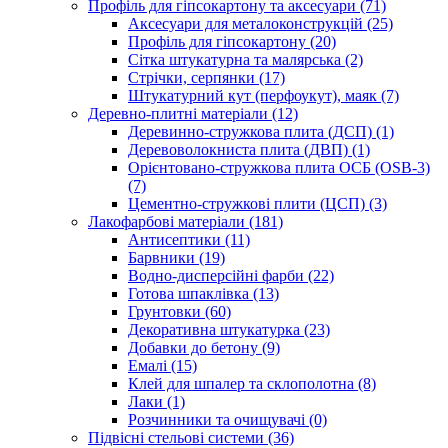
Профіль для гіпсокартону та аксесуари (71)
Аксесуари для металоконструкцій (25)
Профіль для гіпсокартону (20)
Сітка штукатурна та малярська (2)
Стрічки, серпянки (17)
Штукатурний кут (перфоукут), маяк (7)
Деревно-плитні матеріали (12)
Деревинно-стружкова плита (ДСП) (1)
Деревоволокниста плита (ДВП) (1)
Орієнтовано-стружкова плита ОСБ (OSB-3)
(7)
Цементно-стружкові плити (ЦСП) (3)
Лакофарбові матеріали (181)
Антисептики (11)
Барвники (19)
Водно-дисперсійні фарби (22)
Готова шпаклівка (13)
Грунтовки (60)
Декоративна штукатурка (23)
Добавки до бетону (9)
Емалі (15)
Клей для шпалер та склополотна (8)
Лаки (1)
Розчинники та очищувачі (0)
Підвісні стельові системи (36)