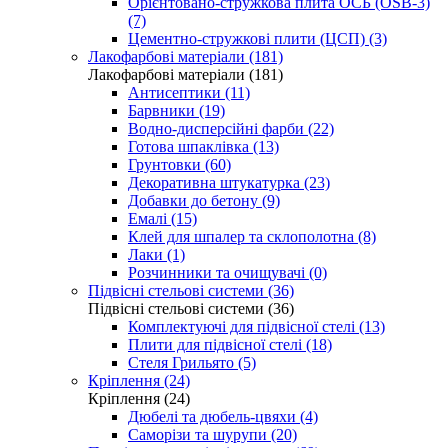
Орієнтовано-стружкова плита ОСБ (OSB-3)
(7)
Цементно-стружкові плити (ЦСП) (3)
Лакофарбові матеріали (181)
Лакофарбові матеріали (181)
Антисептики (11)
Барвники (19)
Водно-дисперсійні фарби (22)
Готова шпаклівка (13)
Грунтовки (60)
Декоративна штукатурка (23)
Добавки до бетону (9)
Емалі (15)
Клей для шпалер та склополотна (8)
Лаки (1)
Розчинники та очищувачі (0)
Підвісні стельові системи (36)
Підвісні стельові системи (36)
Комплектуючі для підвісної стелі (13)
Плити для підвісної стелі (18)
Стеля Грильято (5)
Кріплення (24)
Кріплення (24)
Дюбелі та дюбель-цвяхи (4)
Саморізи та шурупи (20)