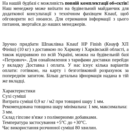
На нашій будбазі є можливість
повній комплектації об»єктів!
Наш менеджер може виїхати на будівельний майданчик для
додаткової консультації з технічним фахівцем Knauf, щоб
обговорити всі нюанси. Для отримання інформації з цього
питання, звертайся до наших менеджерів.
Зручно придбати Шпаклівка Knauf HP Finish (Кнауф ХП
Фініш) (10 кг) з доставкою по Харкову і Харківській області, а
також відправкою по всій Україні, можна на будівельній базі
«Петрович». Для ознайомлення з тарифами доставки перейди
у вкладку Доставка і оплата. У нас існує кілька варіантів
оплати: готівкою, на карту і безготівковий розрахунок за
попереднім запитом. Більш детальна іфнормація надана в тій
же вкладці.
Характеристики
Сухі суміші
Витрата суміші
0,9 кг / м2 при товщині шару 1 мм.
Рекомендована товщина шару
мінімальна: 1 мм, максимальна:
3 мм.
Склад
гіпсове в'язке з полімерними добавками.
Температура застосування
+5°С до +30°С.
Час використання розчинної суміші
80 хвилин.