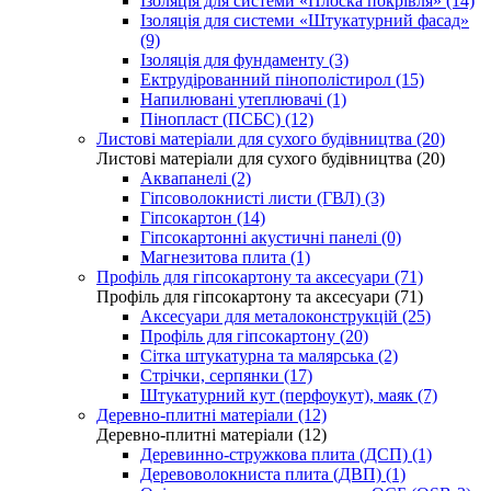
Ізоляція для системи «Плоска покрівля» (14)
Ізоляція для системи «Штукатурний фасад»
(9)
Ізоляція для фундаменту (3)
Ектрудірованний пінополістирол (15)
Напилювані утеплювачі (1)
Пінопласт (ПСБС) (12)
Листові матеріали для сухого будівництва (20)
Листові матеріали для сухого будівництва (20)
Аквапанелі (2)
Гіпсоволокнисті листи (ГВЛ) (3)
Гіпсокартон (14)
Гіпсокартонні акустичні панелі (0)
Магнезитова плита (1)
Профіль для гіпсокартону та аксесуари (71)
Профіль для гіпсокартону та аксесуари (71)
Аксесуари для металоконструкцій (25)
Профіль для гіпсокартону (20)
Сітка штукатурна та малярська (2)
Стрічки, серпянки (17)
Штукатурний кут (перфоукут), маяк (7)
Деревно-плитні матеріали (12)
Деревно-плитні матеріали (12)
Деревинно-стружкова плита (ДСП) (1)
Деревоволокниста плита (ДВП) (1)