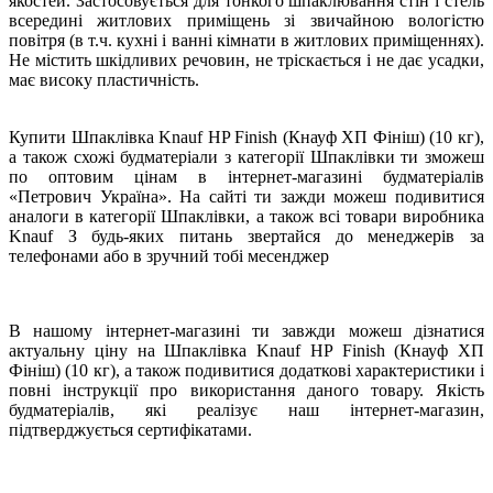
якостей. Застосовується для тонкого шпаклювання стін і стель
всередині житлових приміщень зі звичайною вологістю
повітря (в т.ч. кухні і ванні кімнати в житлових приміщеннях).
Не містить шкідливих речовин, не тріскається і не дає усадки,
має високу пластичність.
Купити Шпаклівка Knauf HP Finish (Кнауф ХП Фініш) (10 кг),
а також схожі будматеріали з категорії Шпаклівки ти зможеш
по оптовим цінам в інтернет-магазині будматеріалів
«Петрович Україна». На сайті ти зажди можеш подивитися
аналоги в категорії Шпаклівки, а також всі товари виробника
Knauf З будь-яких питань звертайся до менеджерів за
телефонами або в зручний тобі месенджер
В нашому інтернет-магазині ти завжди можеш дізнатися
актуальну ціну на Шпаклівка Knauf HP Finish (Кнауф ХП
Фініш) (10 кг), а також подивитися додаткові характеристики і
повні інструкції про використання даного товару. Якість
будматеріалів, які реалізує наш інтернет-магазин,
підтверджується сертифікатами.