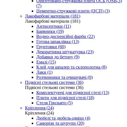
Орієнтовано-стружкова плита ОСБ (OSB-3)
(7)
Цементно-стружкові плити (ЦСП) (3)
Лакофарбові матеріали (181)
Лакофарбові матеріали (181)
Антисептики (11)
Барвники (19)
Водно-дисперсійні фарби (22)
Готова шпаклівка (13)
Грунтовки (60)
Декоративна штукатурка (23)
Добавки до бетону (9)
Емалі (15)
Клей для шпалер та склополотна (8)
Лаки (1)
Розчинники та очищувачі (0)
Підвісні стельові системи (36)
Підвісні стельові системи (36)
Комплектуючі для підвісної стелі (13)
Плити для підвісної стелі (18)
Стеля Грильято (5)
Кріплення (24)
Кріплення (24)
Дюбелі та дюбель-цвяхи (4)
Саморізи та шурупи (20)