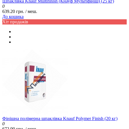
Шпаклівка Knauf Multifinish (Кнауф Мультіфініш) (25 кг)
0
639.20 грн. / меш.
До кошика
Хіт продажів
Фінішна полімерна шпаклівка Knauf Polymer Finish (20 кг)
0
672.90 грн. / меш.