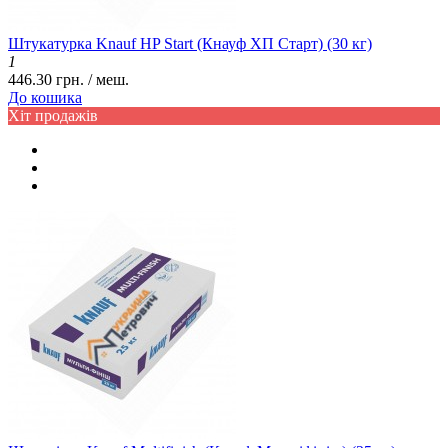
Штукатурка Knauf HP Start (Кнауф ХП Старт) (30 кг)
1
446.30 грн. / меш.
До кошика
Хіт продажів