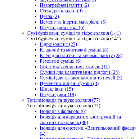
Пазогребневі плити (2)
Сітка для кладки (9)
Цегла (2)
Цемент та інертні матеріали (5)
Штукатурна сітка (6)
Сухі будівельні суміші та гідроізоляція (141)
Сухі будівельні суміші та гідроізоляція (141)
Гідроізоляція (27)
Кладочні та монтажні суміші (8)
Клей для плитки та керамограніту (28)
Ремонтні суміші (6)
Системы утепления фасадов (11)
Суміші для влаштування підлоги (24)
Суміші для кладки камінів та печей (5)
Цементно-піщані суміші (3)
Шпаклівки (15)
Штукатурки (18)
Теплоізоляція та звукоізоляція (77)
Теплоізоляція та звукоізоляція (77)
Ізоляція з фольгою (6)
Ізоляція для каркасних конструкцій та
скатних покрівель (30)
Ізоляція для системи «Вентильований фасад»
(4)