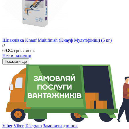
Шпаклівка Knauf Multifinish (Кнауф Мультіфініш) (5 кг)
0
69.84 грн. / меш.
Нет в наличии
Показати ще
Viber
Viber
Telegram
Замовити дзвінок