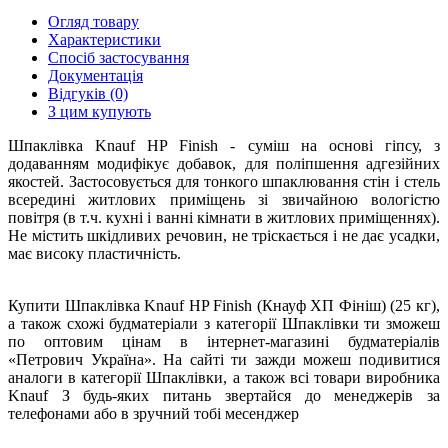
Огляд товару
Характеристики
Спосіб застосування
Документація
Відгуків (0)
З цим купують
Шпаклівка Knauf HP Finish - суміш на основі гіпсу, з
додаванням модифікує добавок, для поліпшення адгезійних
якостей. Застосовується для тонкого шпаклювання стін і стель
всередині житлових приміщень зі звичайною вологістю
повітря (в т.ч. кухні і ванні кімнати в житлових приміщеннях).
Не містить шкідливих речовин, не тріскається і не дає усадки,
має високу пластичність.
Купити Шпаклівка Knauf HP Finish (Кнауф ХП Фініш) (25 кг),
а також схожі будматеріали з категорії Шпаклівки ти зможеш
по оптовим цінам в інтернет-магазині будматеріалів
«Петрович Україна». На сайті ти зажди можеш подивитися
аналоги в категорії Шпаклівки, а також всі товари виробника
Knauf З будь-яких питань звертайся до менеджерів за
телефонами або в зручний тобі месенджер