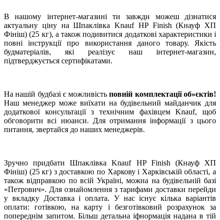
В нашому інтернет-магазині ти завжди можеш дізнатися
актуальну ціну на Шпаклівка Knauf HP Finish (Кнауф ХП
Фініш) (25 кг), а також подивитися додаткові характеристики і
повні інструкції про використання даного товару. Якість
будматеріалів, які реалізує наш інтернет-магазин,
підтверджується сертифікатами.
На нашій будбазі є можливість
повній комплектації об»єктів!
Наш менеджер може виїхати на будівельний майданчик для
додаткової консультації з технічним фахівцем Knauf, щоб
обговорити всі нюанси. Для отримання інформації з цього
питання, звертайся до наших менеджерів.
Зручно придбати Шпаклівка Knauf HP Finish (Кнауф ХП
Фініш) (25 кг) з доставкою по Харкову і Харківській області, а
також відправкою по всій Україні, можна на будівельній базі
«Петрович». Для ознайомлення з тарифами доставки перейди
у вкладку Доставка і оплата. У нас існує кілька варіантів
оплати: готівкою, на карту і безготівковий розрахунок за
попереднім запитом. Більш детальна іфнормація надана в тій