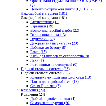
Орієнтовано-стружкова плита ОСБ (OSB-3)
(7)
Цементно-стружкові плити (ЦСП) (3)
Лакофарбові матеріали (181)
Лакофарбові матеріали (181)
Антисептики (11)
Барвники (19)
Водно-дисперсійні фарби (22)
Готова шпаклівка (13)
Грунтовки (60)
Декоративна штукатурка (23)
Добавки до бетону (9)
Емалі (15)
Клей для шпалер та склополотна (8)
Лаки (1)
Розчинники та очищувачі (0)
Підвісні стельові системи (36)
Підвісні стельові системи (36)
Комплектуючі для підвісної стелі (13)
Плити для підвісної стелі (18)
Стеля Грильято (5)
Кріплення (24)
Кріплення (24)
Дюбелі та дюбель-цвяхи (4)
Саморізи та шурупи (20)