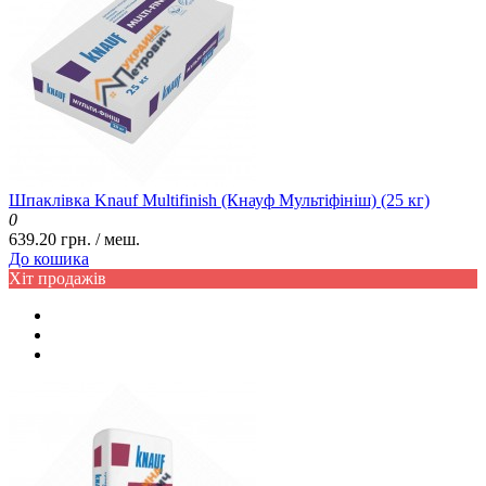
Шпаклівка Knauf Multifinish (Кнауф Мультіфініш) (25 кг)
0
639.20 грн. / меш.
До кошика
Хіт продажів