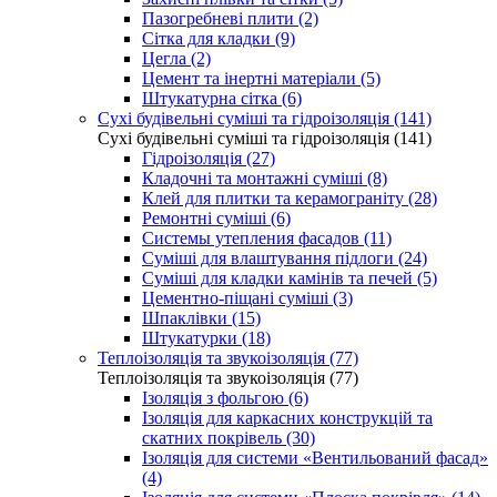
Пазогребневі плити (2)
Сітка для кладки (9)
Цегла (2)
Цемент та інертні матеріали (5)
Штукатурна сітка (6)
Сухі будівельні суміші та гідроізоляція (141)
Сухі будівельні суміші та гідроізоляція (141)
Гідроізоляція (27)
Кладочні та монтажні суміші (8)
Клей для плитки та керамограніту (28)
Ремонтні суміші (6)
Системы утепления фасадов (11)
Суміші для влаштування підлоги (24)
Суміші для кладки камінів та печей (5)
Цементно-піщані суміші (3)
Шпаклівки (15)
Штукатурки (18)
Теплоізоляція та звукоізоляція (77)
Теплоізоляція та звукоізоляція (77)
Ізоляція з фольгою (6)
Ізоляція для каркасних конструкцій та
скатних покрівель (30)
Ізоляція для системи «Вентильований фасад»
(4)