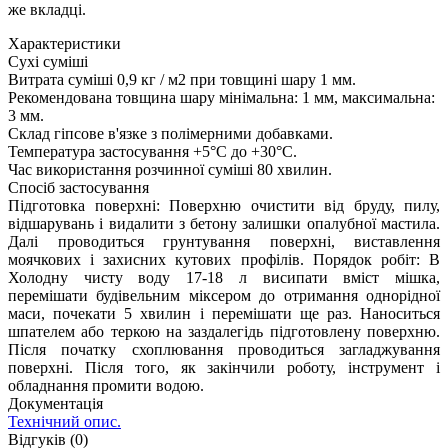
же вкладці.
Характеристики
Сухі суміші
Витрата суміші
0,9 кг / м2 при товщині шару 1 мм.
Рекомендована товщина шару
мінімальна: 1 мм, максимальна:
3 мм.
Склад
гіпсове в'язке з полімерними добавками.
Температура застосування
+5°С до +30°С.
Час використання розчинної суміші
80 хвилин.
Спосіб застосування
Підготовка поверхні: Поверхню очистити від бруду, пилу,
відшарувань і видалити з бетону залишки опалубної мастила.
Далі проводиться грунтування поверхні, виставлення
моячкових і захисних кутових профілів. Порядок робіт: В
Холодну чисту воду 17-18 л висипати вміст мішка,
перемішати будівельним міксером до отримання однорідної
маси, почекати 5 хвилин і перемішати ще раз. Наноситься
шпателем або теркою на заздалегідь підготовлену поверхню.
Після початку схоплювання проводиться загладжування
поверхні. Після того, як закінчили роботу, інструмент і
обладнання промити водою.
Документація
Технічний опис.
Відгуків (0)