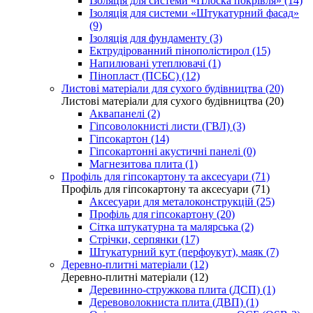
Ізоляція для системи «Плоска покрівля» (14)
Ізоляція для системи «Штукатурний фасад»
(9)
Ізоляція для фундаменту (3)
Ектрудірованний пінополістирол (15)
Напилювані утеплювачі (1)
Пінопласт (ПСБС) (12)
Листові матеріали для сухого будівництва (20)
Листові матеріали для сухого будівництва (20)
Аквапанелі (2)
Гіпсоволокнисті листи (ГВЛ) (3)
Гіпсокартон (14)
Гіпсокартонні акустичні панелі (0)
Магнезитова плита (1)
Профіль для гіпсокартону та аксесуари (71)
Профіль для гіпсокартону та аксесуари (71)
Аксесуари для металоконструкцій (25)
Профіль для гіпсокартону (20)
Сітка штукатурна та малярська (2)
Стрічки, серпянки (17)
Штукатурний кут (перфоукут), маяк (7)
Деревно-плитні матеріали (12)
Деревно-плитні матеріали (12)
Деревинно-стружкова плита (ДСП) (1)
Деревоволокниста плита (ДВП) (1)