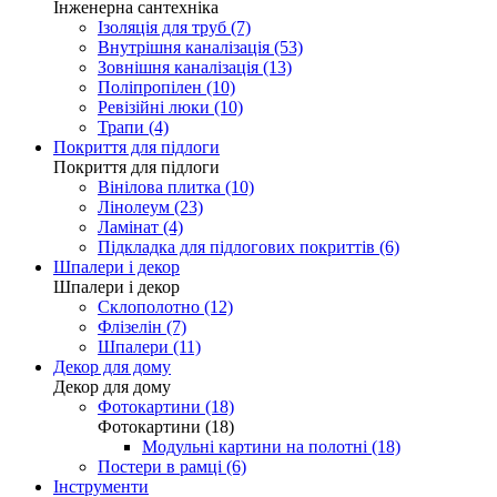
Інженерна сантехніка
Ізоляція для труб (7)
Внутрішня каналізація (53)
Зовнішня каналізація (13)
Поліпропілен (10)
Ревізійні люки (10)
Трапи (4)
Покриття для підлоги
Покриття для підлоги
Вінілова плитка (10)
Лінолеум (23)
Ламінат (4)
Підкладка для підлогових покриттів (6)
Шпалери і декор
Шпалери і декор
Склополотно (12)
Флізелін (7)
Шпалери (11)
Декор для дому
Декор для дому
Фотокартини (18)
Фотокартини (18)
Модульні картини на полотні (18)
Постери в рамці (6)
Інструменти