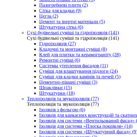
Пазогребневі плити (2)
Сітка для кладки (9)
Цегла (2)
Цемент та інертні матеріали (5)
Штукатурна сітка (6)
Сухі будівельні суміші та гідроізоляція (141)
Сухі будівельні суміші та гідроізоляція (141)
Гідроізоляція (27)
Кладочні та монтажні суміші (8)
Клей для плитки та керамограніту (28)
Ремонтні суміші (6)
Системы утепления фасадов (11)
Суміші для влаштування підлоги (24)
Суміші для кладки камінів та печей (5)
Цементно-піщані суміші (3)
Шпаклівки (15)
Штукатурки (18)
Теплоізоляція та звукоізоляція (77)
Теплоізоляція та звукоізоляція (77)
Ізоляція з фольгою (6)
Ізоляція для каркасних конструкцій та скатних
Ізоляція для системи «Вентильований фасад» (
Ізоляція для системи «Плоска покрівля» (14)
Ізоляція для системи «Штукатурний фасад» (9