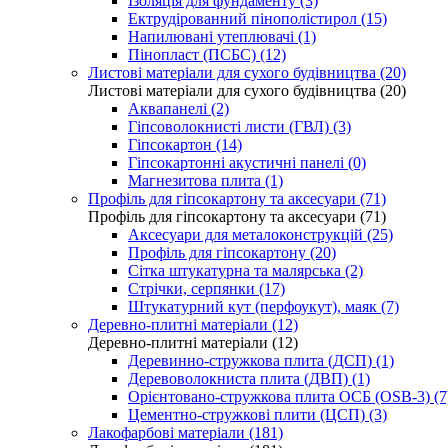
Ізоляція для фундаменту (3)
Ектрудірованний пінополістирол (15)
Напилювані утеплювачі (1)
Пінопласт (ПСБС) (12)
Листові матеріали для сухого будівництва (20)
Листові матеріали для сухого будівництва (20)
Аквапанелі (2)
Гіпсоволокнисті листи (ГВЛ) (3)
Гіпсокартон (14)
Гіпсокартонні акустичні панелі (0)
Магнезитова плита (1)
Профіль для гіпсокартону та аксесуари (71)
Профіль для гіпсокартону та аксесуари (71)
Аксесуари для металоконструкцій (25)
Профіль для гіпсокартону (20)
Сітка штукатурна та малярська (2)
Стрічки, серпянки (17)
Штукатурний кут (перфоукут), маяк (7)
Деревно-плитні матеріали (12)
Деревно-плитні матеріали (12)
Деревинно-стружкова плита (ДСП) (1)
Деревоволокниста плита (ДВП) (1)
Орієнтовано-стружкова плита ОСБ (OSB-3) (7
Цементно-стружкові плити (ЦСП) (3)
Лакофарбові матеріали (181)