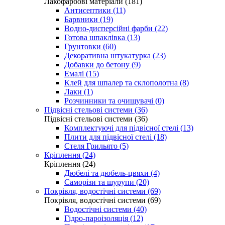
Лакофарбові матеріали (181)
Антисептики (11)
Барвники (19)
Водно-дисперсійні фарби (22)
Готова шпаклівка (13)
Грунтовки (60)
Декоративна штукатурка (23)
Добавки до бетону (9)
Емалі (15)
Клей для шпалер та склополотна (8)
Лаки (1)
Розчинники та очищувачі (0)
Підвісні стельові системи (36)
Підвісні стельові системи (36)
Комплектуючі для підвісної стелі (13)
Плити для підвісної стелі (18)
Стеля Грильято (5)
Кріплення (24)
Кріплення (24)
Дюбелі та дюбель-цвяхи (4)
Саморізи та шурупи (20)
Покрівля, водостічні системи (69)
Покрівля, водостічні системи (69)
Водостічні системи (40)
Гідро-пароізоляція (12)