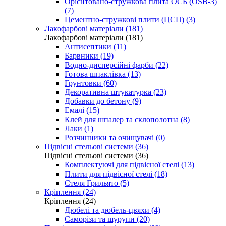
Орієнтовано-стружкова плита ОСБ (OSB-3)
(7)
Цементно-стружкові плити (ЦСП) (3)
Лакофарбові матеріали (181)
Лакофарбові матеріали (181)
Антисептики (11)
Барвники (19)
Водно-дисперсійні фарби (22)
Готова шпаклівка (13)
Грунтовки (60)
Декоративна штукатурка (23)
Добавки до бетону (9)
Емалі (15)
Клей для шпалер та склополотна (8)
Лаки (1)
Розчинники та очищувачі (0)
Підвісні стельові системи (36)
Підвісні стельові системи (36)
Комплектуючі для підвісної стелі (13)
Плити для підвісної стелі (18)
Стеля Грильято (5)
Кріплення (24)
Кріплення (24)
Дюбелі та дюбель-цвяхи (4)
Саморізи та шурупи (20)