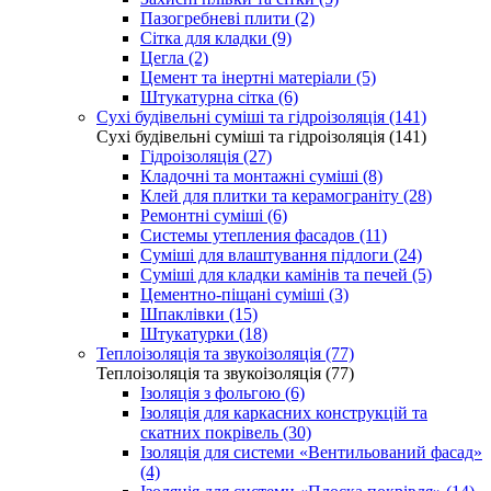
Пазогребневі плити (2)
Сітка для кладки (9)
Цегла (2)
Цемент та інертні матеріали (5)
Штукатурна сітка (6)
Сухі будівельні суміші та гідроізоляція (141)
Сухі будівельні суміші та гідроізоляція (141)
Гідроізоляція (27)
Кладочні та монтажні суміші (8)
Клей для плитки та керамограніту (28)
Ремонтні суміші (6)
Системы утепления фасадов (11)
Суміші для влаштування підлоги (24)
Суміші для кладки камінів та печей (5)
Цементно-піщані суміші (3)
Шпаклівки (15)
Штукатурки (18)
Теплоізоляція та звукоізоляція (77)
Теплоізоляція та звукоізоляція (77)
Ізоляція з фольгою (6)
Ізоляція для каркасних конструкцій та
скатних покрівель (30)
Ізоляція для системи «Вентильований фасад»
(4)