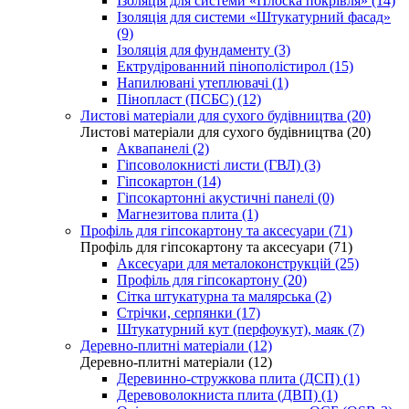
Ізоляція для системи «Плоска покрівля» (14)
Ізоляція для системи «Штукатурний фасад»
(9)
Ізоляція для фундаменту (3)
Ектрудірованний пінополістирол (15)
Напилювані утеплювачі (1)
Пінопласт (ПСБС) (12)
Листові матеріали для сухого будівництва (20)
Листові матеріали для сухого будівництва (20)
Аквапанелі (2)
Гіпсоволокнисті листи (ГВЛ) (3)
Гіпсокартон (14)
Гіпсокартонні акустичні панелі (0)
Магнезитова плита (1)
Профіль для гіпсокартону та аксесуари (71)
Профіль для гіпсокартону та аксесуари (71)
Аксесуари для металоконструкцій (25)
Профіль для гіпсокартону (20)
Сітка штукатурна та малярська (2)
Стрічки, серпянки (17)
Штукатурний кут (перфоукут), маяк (7)
Деревно-плитні матеріали (12)
Деревно-плитні матеріали (12)
Деревинно-стружкова плита (ДСП) (1)
Деревоволокниста плита (ДВП) (1)