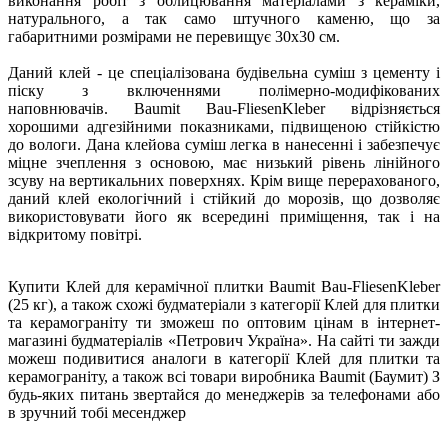
виконання робіт з облицювання матеріалами з кераміки,
натурального, а так само штучного каменю, що за
габаритними розмірами не перевищує 30х30 см.
Даний клей - це спеціалізована будівельна суміш з цементу і
піску з включеннями полімерно-модифікованих
наповнювачів. Baumit Bau-FliesenKleber відрізняється
хорошими адгезійними показниками, підвищеною стійкістю
до вологи. Дана клейова суміш легка в нанесенні і забезпечує
міцне зчеплення з основою, має низький рівень лінійного
зсуву на вертикальних поверхнях. Крім вище перерахованого,
даний клей екологічний і стійкий до морозів, що дозволяє
використовувати його як всередині приміщення, так і на
відкритому повітрі.
Купити Клей для керамічної плитки Baumit Bau-FliesenKleber
(25 кг), а також схожі будматеріали з категорії Клей для плитки
та керамограніту ти зможеш по оптовим цінам в інтернет-
магазині будматеріалів «Петрович Україна». На сайті ти зажди
можеш подивитися аналоги в категорії Клей для плитки та
керамограніту, а також всі товари виробника Baumit (Баумит) З
будь-яких питань звертайся до менеджерів за телефонами або
в зручний тобі месенджер