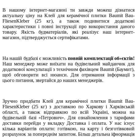
В нашому інтернет-магазині ти завжди можеш дізнатися
актуальну ціну на Клей для керамічної плитки Baumit Bau-
FliesenKleber (25 кг), а також подивитися додаткові
характеристики і повні інструкції про використання даного
товару. Якість будматеріалів, які реалізує наш інтернет-
магазин, підтверджується сертифікатами.
На нашій будбазі є можливість
повній комплектації об»єктів!
Наш менеджер може виїхати на будівельний майданчик для
додаткової консультації з технічним фахівцем Baumit (Баумит),
щоб обговорити всі нюанси. Для отримання інформації з
цього питання, звертайся до наших менеджерів.
Зручно придбати Клей для керамічної плитки Baumit Bau-
FliesenKleber (25 кг) з доставкою по Харкову і Харківській
області, а також відправкою по всій Україні, можна на
будівельній базі «Петрович». Для ознайомлення з тарифами
доставки перейди у вкладку Доставка і оплата. У нас існує
кілька варіантів оплати: готівкою, на карту і безготівковий
розрахунок за попереднім запитом. Більш детальна іфнормація