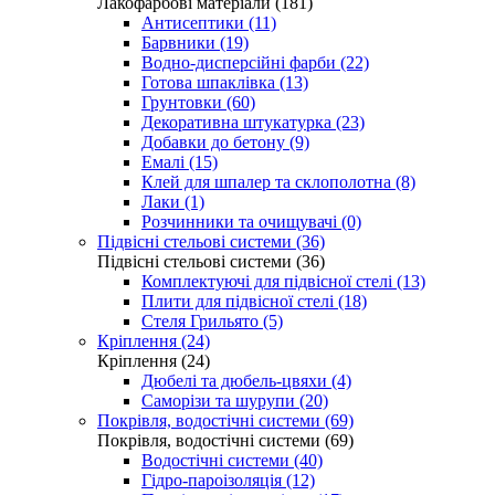
Лакофарбові матеріали (181)
Антисептики (11)
Барвники (19)
Водно-дисперсійні фарби (22)
Готова шпаклівка (13)
Грунтовки (60)
Декоративна штукатурка (23)
Добавки до бетону (9)
Емалі (15)
Клей для шпалер та склополотна (8)
Лаки (1)
Розчинники та очищувачі (0)
Підвісні стельові системи (36)
Підвісні стельові системи (36)
Комплектуючі для підвісної стелі (13)
Плити для підвісної стелі (18)
Стеля Грильято (5)
Кріплення (24)
Кріплення (24)
Дюбелі та дюбель-цвяхи (4)
Саморізи та шурупи (20)
Покрівля, водостічні системи (69)
Покрівля, водостічні системи (69)
Водостічні системи (40)
Гідро-пароізоляція (12)