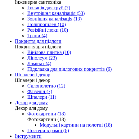
Інженерна сантехніка
Ізоляція для труб (7)
Внутрішня каналізація (53)
Зовнішня каналізація (13)
Поліпропілен (10)
Ревізійні люки (10)
Трапи (4)
Покриття для підлоги
Покриття для підлоги
Вінілова плитка (10)
Лінолеум (23)
Ламінат (4)
Підкладка для підлогових покриттів (6)
Шпалери і декор
Шпалери і декор
Склополотно (12)
Флізелін (7)
Шпалери (11)
Декор для дому
Декор для дому
Фотокартини (18)
Фотокартини (18)
Модульні картини на полотні (18)
Постери в рамці (6)
Інструменти