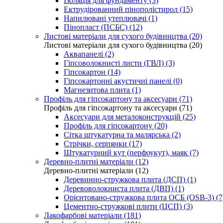
Ізоляція для фундаменту (3)
Ектрудірованний пінополістирол (15)
Напилювані утеплювачі (1)
Пінопласт (ПСБС) (12)
Листові матеріали для сухого будівництва (20)
Листові матеріали для сухого будівництва (20)
Аквапанелі (2)
Гіпсоволокнисті листи (ГВЛ) (3)
Гіпсокартон (14)
Гіпсокартонні акустичні панелі (0)
Магнезитова плита (1)
Профіль для гіпсокартону та аксесуари (71)
Профіль для гіпсокартону та аксесуари (71)
Аксесуари для металоконструкцій (25)
Профіль для гіпсокартону (20)
Сітка штукатурна та малярська (2)
Стрічки, серпянки (17)
Штукатурний кут (перфоукут), маяк (7)
Деревно-плитні матеріали (12)
Деревно-плитні матеріали (12)
Деревинно-стружкова плита (ДСП) (1)
Деревоволокниста плита (ДВП) (1)
Орієнтовано-стружкова плита ОСБ (OSB-3) (7
Цементно-стружкові плити (ЦСП) (3)
Лакофарбові матеріали (181)