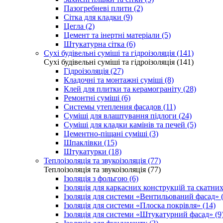
Пазогребневі плити (2)
Сітка для кладки (9)
Цегла (2)
Цемент та інертні матеріали (5)
Штукатурна сітка (6)
Сухі будівельні суміші та гідроізоляція (141)
Сухі будівельні суміші та гідроізоляція (141)
Гідроізоляція (27)
Кладочні та монтажні суміші (8)
Клей для плитки та керамограніту (28)
Ремонтні суміші (6)
Системы утепления фасадов (11)
Суміші для влаштування підлоги (24)
Суміші для кладки камінів та печей (5)
Цементно-піщані суміші (3)
Шпаклівки (15)
Штукатурки (18)
Теплоізоляція та звукоізоляція (77)
Теплоізоляція та звукоізоляція (77)
Ізоляція з фольгою (6)
Ізоляція для каркасних конструкцій та скатних
Ізоляція для системи «Вентильований фасад» (
Ізоляція для системи «Плоска покрівля» (14)
Ізоляція для системи «Штукатурний фасад» (9