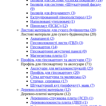
Ізоляція для системи «Плоска покрівля» (14)
Ізоляція для системи «Штукатурний фасад»
(9)
Ізоляція для фундаменту (3)
Ектрудірованний пінополістирол (15)
Напилювані утеплювачі (1)
Пінопласт (ПСБС) (12)
Листові матеріали для сухого будівництва (20)
Листові матеріали для сухого будівництва (20)
Аквапанелі (2)
Гіпсоволокнисті листи (ГВЛ) (3)
Гіпсокартон (14)
Гіпсокартонні акустичні панелі (0)
Магнезитова плита (1)
Профіль для гіпсокартону та аксесуари (71)
Профіль для гіпсокартону та аксесуари (71)
Аксесуари для металоконструкцій (25)
Профіль для гіпсокартону (20)
Сітка штукатурна та малярська (2)
Стрічки, серпянки (17)
Штукатурний кут (перфоукут), маяк (7)
Деревно-плитні матеріали (12)
Деревно-плитні матеріали (12)
Деревинно-стружкова плита (ДСП) (1)
Деревоволокниста плита (ДВП) (1)