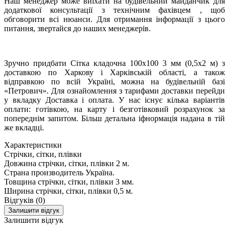
Наш менеджер може виїхати на будівельний майданчик для
додаткової консультації з технічним фахівцем , щоб
обговорити всі нюанси. Для отримання інформації з цього
питання, звертайся до наших менеджерів.
Зручно придбати Сітка кладочна 100x100 3 мм (0,5x2 м) з
доставкою по Харкову і Харківській області, а також
відправкою по всій Україні, можна на будівельній базі
«Петрович». Для ознайомлення з тарифами доставки перейди
у вкладку Доставка і оплата. У нас існує кілька варіантів
оплати: готівкою, на карту і безготівковий розрахунок за
попереднім запитом. Більш детальна іфнормація надана в тій
же вкладці.
Характеристики
Стрічки, сітки, плівки
Довжина стрічки, сітки, плівки
2 м.
Страна производитель
Україна.
Товщина стрічки, сітки, плівки
3 мм.
Ширина стрічки, сітки, плівки
0,5 м.
Відгуків (0)
Залишити відгук
Залишити відгук