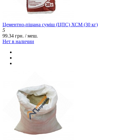
Цементно-піщана суміш (ЦПС) ХСМ (30 кг)
5
99.34 грн. / меш.
Нет в наличии