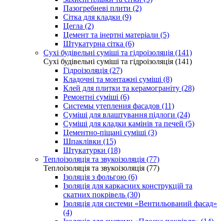
Пазогребневі плити (2)
Сітка для кладки (9)
Цегла (2)
Цемент та інертні матеріали (5)
Штукатурна сітка (6)
Сухі будівельні суміші та гідроізоляція (141)
Сухі будівельні суміші та гідроізоляція (141)
Гідроізоляція (27)
Кладочні та монтажні суміші (8)
Клей для плитки та керамограніту (28)
Ремонтні суміші (6)
Системы утепления фасадов (11)
Суміші для влаштування підлоги (24)
Суміші для кладки камінів та печей (5)
Цементно-піщані суміші (3)
Шпаклівки (15)
Штукатурки (18)
Теплоізоляція та звукоізоляція (77)
Теплоізоляція та звукоізоляція (77)
Ізоляція з фольгою (6)
Ізоляція для каркасних конструкцій та
скатних покрівель (30)
Ізоляція для системи «Вентильований фасад»
(4)