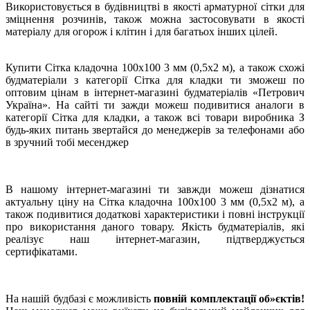
Використовується в будівництві в якості арматурної сітки для
зміцнення розчинів, також можна застосовувати в якості
матеріалу для огорож і клітин і для багатьох інших цілей.
Купити Сітка кладочна 100x100 3 мм (0,5x2 м), а також схожі
будматеріали з категорії Сітка для кладки ти зможеш по
оптовим цінам в інтернет-магазині будматеріалів «Петрович
Україна». На сайті ти зажди можеш подивитися аналоги в
категорії Сітка для кладки, а також всі товари виробника З
будь-яких питань звертайся до менеджерів за телефонами або
в зручний тобі месенджер
В нашому інтернет-магазині ти завжди можеш дізнатися
актуальну ціну на Сітка кладочна 100x100 3 мм (0,5x2 м), а
також подивитися додаткові характеристики і повні інструкції
про використання даного товару. Якість будматеріалів, які
реалізує наш інтернет-магазин, підтверджується
сертифікатами.
На нашій будбазі є можливість
повній комплектації об»єктів!