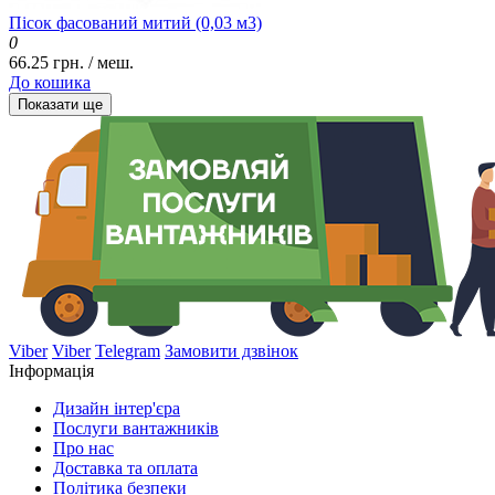
Пісок фасований митий (0,03 м3)
0
66.25 грн. / меш.
До кошика
Показати ще
Viber
Viber
Telegram
Замовити дзвінок
Інформація
Дизайн інтер'єра
Послуги вантажників
Про нас
Доставка та оплата
Політика безпеки