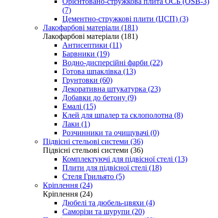
Орієнтовано-стружкова плита ОСБ (OSB-3)
(7)
Цементно-стружкові плити (ЦСП) (3)
Лакофарбові матеріали (181)
Лакофарбові матеріали (181)
Антисептики (11)
Барвники (19)
Водно-дисперсійні фарби (22)
Готова шпаклівка (13)
Грунтовки (60)
Декоративна штукатурка (23)
Добавки до бетону (9)
Емалі (15)
Клей для шпалер та склополотна (8)
Лаки (1)
Розчинники та очищувачі (0)
Підвісні стельові системи (36)
Підвісні стельові системи (36)
Комплектуючі для підвісної стелі (13)
Плити для підвісної стелі (18)
Стеля Грильято (5)
Кріплення (24)
Кріплення (24)
Дюбелі та дюбель-цвяхи (4)
Саморізи та шурупи (20)