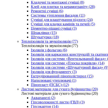
Кладочні та монтажні суміші (8)
Клей для плитки та керамограніту (28)
Ремонтні суміші (6)
Системы утепления фасадов (11)
Суміші для влаштування підлоги (24)
Суміші для кладки камінів та печей (5)
Цементно-піщані суміші (3)
Шпаклівки (15)
Штукатурки (18)
Теплоізоляція та звукоізоляція (77)
Теплоізоляція та звукоізоляція (77)
Ізоляція з фольгою (6)
Ізоляція для каркасних конструкцій та скатних
Ізоляція для системи «Вентильований фасад» (
Ізоляція для системи «Плоска покрівля» (14)
Ізоляція для системи «Штукатурний фасад» (9
Ізоляція для фундаменту (3)
Ектрудірованний пінополістирол (15)
Напилювані утеплювачі (1)
Пінопласт (ПСБС) (12)
Листові матеріали для сухого будівництва (20)
Листові матеріали для сухого будівництва (20)
Аквапанелі (2)
Гіпсоволокнисті листи (ГВЛ) (3)
Гіпсокартон (14)