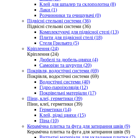
Клей для шпалер та склополотна (8)
Лаки (1)
Розчинники та очищувачі (0)
Підвісні стельові системи (36)
Підвісні стельові системи (36)
Комплектуючі для підвісної стелі (13)
Плити для підвісної стелі (18)
Стеля Грильято (5)
Кріплення (24)
Кріплення (24)
Дюбелі та дюбель-цвяхи (4)
Саморізи та шурупи (20)
Покрівля, водостічні системи (69)
Покрівля, водостічні системи (69)
Водостічні системи (40)
Гідро-пароізоляція (12)
Покрівельні матеріали (17)
Піни, клеї, герметики (39)
Піни, клеї, герметики (39)
Герметики (14)
Клей, рідкі цвяхи (15)
Піна (10)
Керамічна плитка та фуга для затирання швів (9)
Керамічна плитка та фуга для затирання швів (9)
Витратні матеріали для укладання плитки (7)