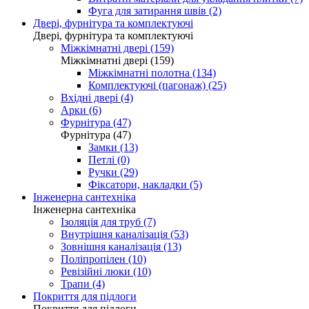
Фуга для затирання швів (2)
Двері, фурнітура та комплектуючі
Двері, фурнітура та комплектуючі
Міжкімнатні двері (159)
Міжкімнатні двері (159)
Міжкімнатні полотна (134)
Комплектуючі (пагонаж) (25)
Вхідні двері (4)
Арки (6)
Фурнітура (47)
Фурнітура (47)
Замки (13)
Петлі (0)
Ручки (29)
Фіксатори, накладки (5)
Інженерна сантехніка
Інженерна сантехніка
Ізоляція для труб (7)
Внутрішня каналізація (53)
Зовнішня каналізація (13)
Поліпропілен (10)
Ревізійні люки (10)
Трапи (4)
Покриття для підлоги
Покриття для підлоги