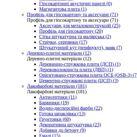
Гіпсокартонні акустичні панелі (0)
Магнезитова плита (1)
Профіль для гіпсокартону та аксесуари (71)
Профіль для гіпсокартону та аксесуари (71)
Аксесуари для металоконструкцій (25)
Профіль для гіпсокартону (20)
Сітка штукатурна та малярська (2)
Стрічки, серпянки (17)
Штукатурний кут (перфоукут), маяк (7)
Деревно-плитні матеріали (12)
Деревно-плитні матеріали (12)
Деревинно-стружкова плита (ДСП) (1)
Деревоволокниста плита (ДВП) (1)
Орієнтовано-стружкова плита ОСБ (OSB-3) (7
Цементно-стружкові плити (ЦСП) (3)
Лакофарбові матеріали (181)
Лакофарбові матеріали (181)
Антисептики (11)
Барвники (19)
Водно-дисперсійні фарби (22)
Готова шпаклівка (13)
Грунтовки (60)
Декоративна штукатурка (23)
Добавки до бетону (9)
Емалі (15)