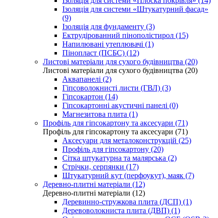
Ізоляція для системи «Плоска покрівля» (14)
Ізоляція для системи «Штукатурний фасад»
(9)
Ізоляція для фундаменту (3)
Ектрудірованний пінополістирол (15)
Напилювані утеплювачі (1)
Пінопласт (ПСБС) (12)
Листові матеріали для сухого будівництва (20)
Листові матеріали для сухого будівництва (20)
Аквапанелі (2)
Гіпсоволокнисті листи (ГВЛ) (3)
Гіпсокартон (14)
Гіпсокартонні акустичні панелі (0)
Магнезитова плита (1)
Профіль для гіпсокартону та аксесуари (71)
Профіль для гіпсокартону та аксесуари (71)
Аксесуари для металоконструкцій (25)
Профіль для гіпсокартону (20)
Сітка штукатурна та малярська (2)
Стрічки, серпянки (17)
Штукатурний кут (перфоукут), маяк (7)
Деревно-плитні матеріали (12)
Деревно-плитні матеріали (12)
Деревинно-стружкова плита (ДСП) (1)
Деревоволокниста плита (ДВП) (1)