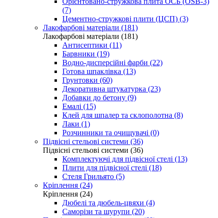
Орієнтовано-стружкова плита ОСБ (OSB-3)
(7)
Цементно-стружкові плити (ЦСП) (3)
Лакофарбові матеріали (181)
Лакофарбові матеріали (181)
Антисептики (11)
Барвники (19)
Водно-дисперсійні фарби (22)
Готова шпаклівка (13)
Грунтовки (60)
Декоративна штукатурка (23)
Добавки до бетону (9)
Емалі (15)
Клей для шпалер та склополотна (8)
Лаки (1)
Розчинники та очищувачі (0)
Підвісні стельові системи (36)
Підвісні стельові системи (36)
Комплектуючі для підвісної стелі (13)
Плити для підвісної стелі (18)
Стеля Грильято (5)
Кріплення (24)
Кріплення (24)
Дюбелі та дюбель-цвяхи (4)
Саморізи та шурупи (20)