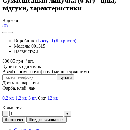
Сумасшедшая липучка (6 кг) - ціна,
відгуки, характеристики
Відгуки:
(0)
Виробники
Lacrysil (Лакрисил)
Модель:
001315
Наявність:
3
830.05 грн.
/ шт.
Купити в один клік
Введіть номер телефону і ми передзвонимо
Купити
Доступні варіанти
Фарба, клей, лак
0,2 кг.
1,2 кг.
3 кг.
6 кг.
12 кг.
Кількість:
-
+
До кошика
Швидке замовлення
Огляд товару