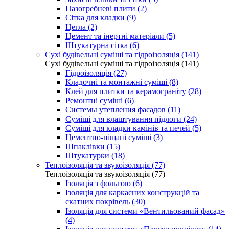
Пазогребневі плити (2)
Сітка для кладки (9)
Цегла (2)
Цемент та інертні матеріали (5)
Штукатурна сітка (6)
Сухі будівельні суміші та гідроізоляція (141)
Сухі будівельні суміші та гідроізоляція (141)
Гідроізоляція (27)
Кладочні та монтажні суміші (8)
Клей для плитки та керамограніту (28)
Ремонтні суміші (6)
Системы утепления фасадов (11)
Суміші для влаштування підлоги (24)
Суміші для кладки камінів та печей (5)
Цементно-піщані суміші (3)
Шпаклівки (15)
Штукатурки (18)
Теплоізоляція та звукоізоляція (77)
Теплоізоляція та звукоізоляція (77)
Ізоляція з фольгою (6)
Ізоляція для каркасних конструкцій та
скатних покрівель (30)
Ізоляція для системи «Вентильований фасад»
(4)