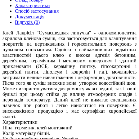
Характеристики
Спосіб застосування
Документація
Відгуків (0)
Клей Лакрісіл "Сумасшедшая липучка" - однокомпонентна
акрилова клейова суміш, яка застосовується для влаштування
покриттів на вертикальних і горизонтальних поверхонь з
нульовим сповзанням. Однією з найважливіших відмітних
властивостей цього клею є висока адгезія бетонним,
дерев'яним, керамічним і металевим поверхням і здатний
приклеювати (ОСБ, керамічну плитку, гіпсокартонні і
дерев'яні плити, лінолеум і ковролін і т.д.), можливість
витримати велике навантаження і деформацію, довговічність.
Після того як суміш висохне вона, утворює водостійкий шов.
Може використовуватися для ремонту як всередині, так і зовні
будівлі при цьому стійка до впливу атмосферних опадів і
перепадів температур. Даний клей не вимагає спеціальних
навичок при роботі і легко наноситися на поверхню. Є
високоякісною продукцією і має сертифікат європейської
якості.
Характеристики
Піна, герметик, клей монтажний
Колір матеріалу
білий.
Країна виробник матеріалу
Україна.