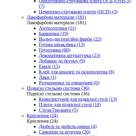
Орієнтовано-стружкова плита ОСБ (OSB-3)
(7)
Цементно-стружкові плити (ЦСП) (3)
Лакофарбові матеріали (181)
Лакофарбові матеріали (181)
Антисептики (11)
Барвники (19)
Водно-дисперсійні фарби (22)
Готова шпаклівка (13)
Грунтовки (60)
Декоративна штукатурка (23)
Добавки до бетону (9)
Емалі (15)
Клей для шпалер та склополотна (8)
Лаки (1)
Розчинники та очищувачі (0)
Підвісні стельові системи (36)
Підвісні стельові системи (36)
Комплектуючі для підвісної стелі (13)
Плити для підвісної стелі (18)
Стеля Грильято (5)
Кріплення (24)
Кріплення (24)
Дюбелі та дюбель-цвяхи (4)
Саморізи та шурупи (20)