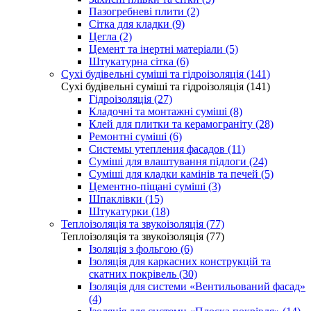
Пазогребневі плити (2)
Сітка для кладки (9)
Цегла (2)
Цемент та інертні матеріали (5)
Штукатурна сітка (6)
Сухі будівельні суміші та гідроізоляція (141)
Сухі будівельні суміші та гідроізоляція (141)
Гідроізоляція (27)
Кладочні та монтажні суміші (8)
Клей для плитки та керамограніту (28)
Ремонтні суміші (6)
Системы утепления фасадов (11)
Суміші для влаштування підлоги (24)
Суміші для кладки камінів та печей (5)
Цементно-піщані суміші (3)
Шпаклівки (15)
Штукатурки (18)
Теплоізоляція та звукоізоляція (77)
Теплоізоляція та звукоізоляція (77)
Ізоляція з фольгою (6)
Ізоляція для каркасних конструкцій та
скатних покрівель (30)
Ізоляція для системи «Вентильований фасад»
(4)