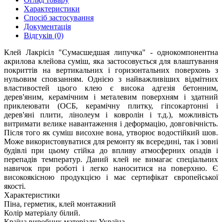
Характеристики
Спосіб застосування
Документація
Відгуків (0)
Клей Лакрісіл "Сумасшедшая липучка" - однокомпонентна
акрилова клейова суміш, яка застосовується для влаштування
покриттів на вертикальних і горизонтальних поверхонь з
нульовим сповзанням. Однією з найважливіших відмітних
властивостей цього клею є висока адгезія бетонним,
дерев'яним, керамічним і металевим поверхням і здатний
приклеювати (ОСБ, керамічну плитку, гіпсокартонні і
дерев'яні плити, лінолеум і ковролін і т.д.), можливість
витримати велике навантаження і деформацію, довговічність.
Після того як суміш висохне вона, утворює водостійкий шов.
Може використовуватися для ремонту як всередині, так і зовні
будівлі при цьому стійка до впливу атмосферних опадів і
перепадів температур. Даний клей не вимагає спеціальних
навичок при роботі і легко наноситися на поверхню. Є
високоякісною продукцією і має сертифікат європейської
якості.
Характеристики
Піна, герметик, клей монтажний
Колір матеріалу
білий.
Країна виробник матеріалу
Україна.