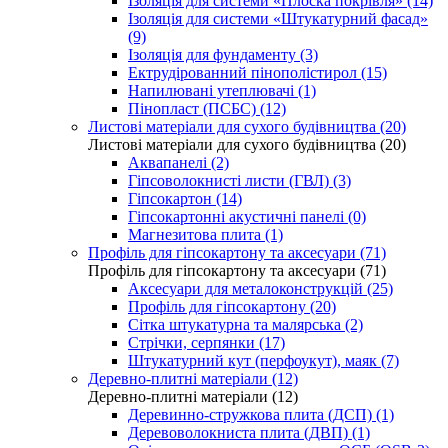
Ізоляція для системи «Плоска покрівля» (14)
Ізоляція для системи «Штукатурний фасад»
(9)
Ізоляція для фундаменту (3)
Ектрудірованний пінополістирол (15)
Напилювані утеплювачі (1)
Пінопласт (ПСБС) (12)
Листові матеріали для сухого будівництва (20)
Листові матеріали для сухого будівництва (20)
Аквапанелі (2)
Гіпсоволокнисті листи (ГВЛ) (3)
Гіпсокартон (14)
Гіпсокартонні акустичні панелі (0)
Магнезитова плита (1)
Профіль для гіпсокартону та аксесуари (71)
Профіль для гіпсокартону та аксесуари (71)
Аксесуари для металоконструкцій (25)
Профіль для гіпсокартону (20)
Сітка штукатурна та малярська (2)
Стрічки, серпянки (17)
Штукатурний кут (перфоукут), маяк (7)
Деревно-плитні матеріали (12)
Деревно-плитні матеріали (12)
Деревинно-стружкова плита (ДСП) (1)
Деревоволокниста плита (ДВП) (1)