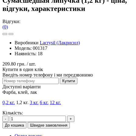
Сумасшедшая липучка (1,2 кг) - ціна,
відгуки, характеристики
Відгуки:
(0)
Виробники
Lacrysil (Лакрисил)
Модель:
001317
Наявність:
18
209.80 грн.
/ шт.
Купити в один клік
Введіть номер телефону і ми передзвонимо
Купити
Доступні варіанти
Фарба, клей, лак
0,2 кг.
1,2 кг.
3 кг.
6 кг.
12 кг.
Кількість:
-
+
До кошика
Швидке замовлення
Огляд товару