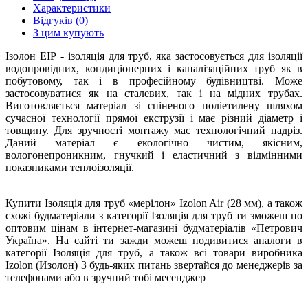
Характеристики
Відгуків (0)
З цим купують
Ізолон ЕІР - ізоляція для труб, яка застосовується для ізоляції
водопровідних, кондиціонерних і каналізаційних труб як в
побутовому, так і в професійному будівництві. Може
застосовуватися як на сталевих, так і на мідних трубах.
Виготовляється матеріал зі спіненого поліетилену шляхом
сучасної технології прямої екструзії і має різний діаметр і
товщину. Для зручності монтажу має технологічний надріз.
Даний матеріал є екологічно чистим, якісним,
вологонепроникним, гнучкий і еластичний з відмінними
показниками теплоізоляції.
Купити Ізоляція для труб «мерілон» Izolon Air (28 мм), а також
схожі будматеріали з категорії Ізоляція для труб ти зможеш по
оптовим цінам в інтернет-магазині будматеріалів «Петрович
Україна». На сайті ти зажди можеш подивитися аналоги в
категорії Ізоляція для труб, а також всі товари виробника
Izolon (Изолон) З будь-яких питань звертайся до менеджерів за
телефонами або в зручний тобі месенджер