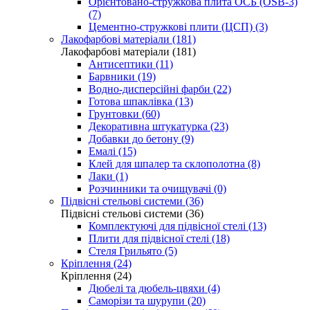
Орієнтовано-стружкова плита ОСБ (OSB-3)
(7)
Цементно-стружкові плити (ЦСП) (3)
Лакофарбові матеріали (181)
Лакофарбові матеріали (181)
Антисептики (11)
Барвники (19)
Водно-дисперсійні фарби (22)
Готова шпаклівка (13)
Грунтовки (60)
Декоративна штукатурка (23)
Добавки до бетону (9)
Емалі (15)
Клей для шпалер та склополотна (8)
Лаки (1)
Розчинники та очищувачі (0)
Підвісні стельові системи (36)
Підвісні стельові системи (36)
Комплектуючі для підвісної стелі (13)
Плити для підвісної стелі (18)
Стеля Грильято (5)
Кріплення (24)
Кріплення (24)
Дюбелі та дюбель-цвяхи (4)
Саморізи та шурупи (20)