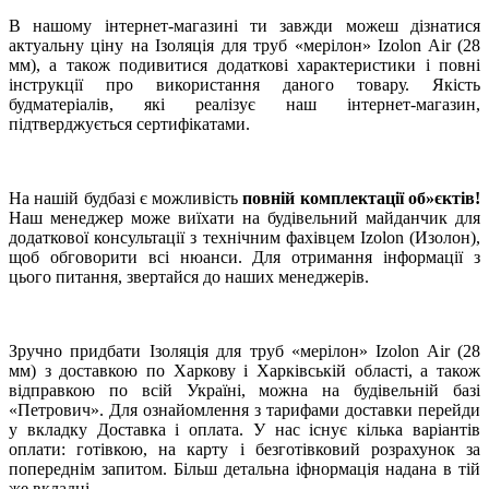
В нашому інтернет-магазині ти завжди можеш дізнатися
актуальну ціну на Ізоляція для труб «мерілон» Izolon Air (28
мм), а також подивитися додаткові характеристики і повні
інструкції про використання даного товару. Якість
будматеріалів, які реалізує наш інтернет-магазин,
підтверджується сертифікатами.
На нашій будбазі є можливість
повній комплектації об»єктів!
Наш менеджер може виїхати на будівельний майданчик для
додаткової консультації з технічним фахівцем Izolon (Изолон),
щоб обговорити всі нюанси. Для отримання інформації з
цього питання, звертайся до наших менеджерів.
Зручно придбати Ізоляція для труб «мерілон» Izolon Air (28
мм) з доставкою по Харкову і Харківській області, а також
відправкою по всій Україні, можна на будівельній базі
«Петрович». Для ознайомлення з тарифами доставки перейди
у вкладку Доставка і оплата. У нас існує кілька варіантів
оплати: готівкою, на карту і безготівковий розрахунок за
попереднім запитом. Більш детальна іфнормація надана в тій
же вкладці.