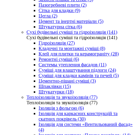
Пазогребневі плити (2)
Сітка для кладки (9)
Цегла (2)
Цемент та інертні матеріали (5)
Штукатурна сітка (6)
Сухі будівельні суміші та гідроізоляція (141)
Сухі будівельні суміші та гідроізоляція (141)
Гідроізоляція (27)
Кладочні та монтажні суміші (8)
Клей для плитки та керамограніту (28)
Ремонтні суміші (6)
Системы утепления фасадов (11)
Суміші для влаштування підлоги (24)
Суміші для кладки камінів та печей (5)
Цементно-піщані суміші (3)
Шпаклівки (15)
Штукатурки (18)
Теплоізоляція та звукоізоляція (77)
Теплоізоляція та звукоізоляція (77)
Ізоляція з фольгою (6)
Ізоляція для каркасних конструкцій та
скатних покрівель (30)
Ізоляція для системи «Вентильований фасад»
(4)