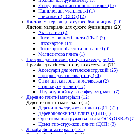
Ізоляція для фундаменту (3)
Ектрудірованний пінополістирол (15)
Напилювані утеплювачі (1)
Пінопласт (ПСБС) (12)
Листові матеріали для сухого будівництва (20)
Листові матеріали для сухого будівництва (20)
Аквапанелі (2)
Гіпсоволокнисті листи (ГВЛ) (3)
Гіпсокартон (14)
Гіпсокартонні акустичні панелі (0)
Магнезитова плита (1)
Профіль для гіпсокартону та аксесуари (71)
Профіль для гіпсокартону та аксесуари (71)
Аксесуари для металоконструкцій (25)
Профіль для гіпсокартону (20)
Сітка штукатурна та малярська (2)
Стрічки, серпянки (17)
Штукатурний кут (перфоукут), маяк (7)
Деревно-плитні матеріали (12)
Деревно-плитні матеріали (12)
Деревинно-стружкова плита (ДСП) (1)
Деревоволокниста плита (ДВП) (1)
Орієнтовано-стружкова плита ОСБ (OSB-3) (7
Цементно-стружкові плити (ЦСП) (3)
Лакофарбові матеріали (181)