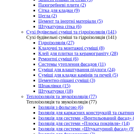
Пазогребневі плити (2)
Сітка для кладки (9)
Цегла (2)
Цемент та інертні матеріали (5)
Штукатурна сітка (6)
Сухі будівельні суміші та гідроізоляція (141)
Сухі будівельні суміші та гідроізоляція (141)
Гідроізоляція (27)
Кладочні та монтажні суміші (8)
Клей для плитки та керамограніту (28)
Ремонтні суміші (6)
Системы утепления фасадов (11)
Суміші для влаштування підлоги (24)
Суміші для кладки камінів та печей (5)
Цементно-піщані суміші (3)
Шпаклівки (15)
Штукатурки (18)
Теплоізоляція та звукоізоляція (77)
Теплоізоляція та звукоізоляція (77)
Ізоляція з фольгою (6)
Ізоляція для каркасних конструкцій та скатних
Ізоляція для системи «Вентильований фасад» (
Ізоляція для системи «Плоска покрівля» (14)
Ізоляція для системи «Штукатурний фасад» (9