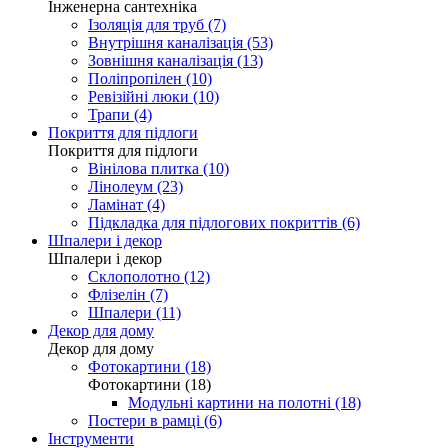
Інженерна сантехніка
Ізоляція для труб (7)
Внутрішня каналізація (53)
Зовнішня каналізація (13)
Поліпропілен (10)
Ревізійні люки (10)
Трапи (4)
Покриття для підлоги
Покриття для підлоги
Вінілова плитка (10)
Лінолеум (23)
Ламінат (4)
Підкладка для підлогових покриттів (6)
Шпалери і декор
Шпалери і декор
Склополотно (12)
Флізелін (7)
Шпалери (11)
Декор для дому
Декор для дому
Фотокартини (18)
Фотокартини (18)
Модульні картини на полотні (18)
Постери в рамці (6)
Інструменти