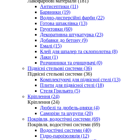
Лакофарбові матеріали (181)
Антисептики (11)
Барвники (19)
Водно-дисперсійні фарби (22)
Готова шпаклівка (13)
Грунтовки (60)
Декоративна штукатурка (23)
Добавки до бетону (9)
Емалі (15)
Клей для шпалер та склополотна (8)
Лаки (1)
Розчинники та очищувачі (0)
Підвісні стельові системи (36)
Підвісні стельові системи (36)
Комплектуючі для підвісної стелі (13)
Плити для підвісної стелі (18)
Стеля Грильято (5)
Кріплення (24)
Кріплення (24)
Дюбелі та дюбель-цвяхи (4)
Саморізи та шурупи (20)
Покрівля, водостічні системи (69)
Покрівля, водостічні системи (69)
Водостічні системи (40)
Гідро-пароізоляція (12)