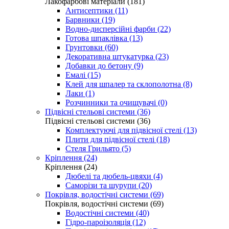
Лакофарбові матеріали (181)
Антисептики (11)
Барвники (19)
Водно-дисперсійні фарби (22)
Готова шпаклівка (13)
Грунтовки (60)
Декоративна штукатурка (23)
Добавки до бетону (9)
Емалі (15)
Клей для шпалер та склополотна (8)
Лаки (1)
Розчинники та очищувачі (0)
Підвісні стельові системи (36)
Підвісні стельові системи (36)
Комплектуючі для підвісної стелі (13)
Плити для підвісної стелі (18)
Стеля Грильято (5)
Кріплення (24)
Кріплення (24)
Дюбелі та дюбель-цвяхи (4)
Саморізи та шурупи (20)
Покрівля, водостічні системи (69)
Покрівля, водостічні системи (69)
Водостічні системи (40)
Гідро-пароізоляція (12)