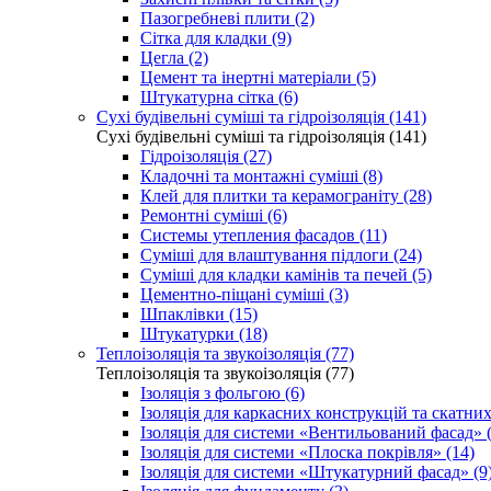
Пазогребневі плити (2)
Сітка для кладки (9)
Цегла (2)
Цемент та інертні матеріали (5)
Штукатурна сітка (6)
Сухі будівельні суміші та гідроізоляція (141)
Сухі будівельні суміші та гідроізоляція (141)
Гідроізоляція (27)
Кладочні та монтажні суміші (8)
Клей для плитки та керамограніту (28)
Ремонтні суміші (6)
Системы утепления фасадов (11)
Суміші для влаштування підлоги (24)
Суміші для кладки камінів та печей (5)
Цементно-піщані суміші (3)
Шпаклівки (15)
Штукатурки (18)
Теплоізоляція та звукоізоляція (77)
Теплоізоляція та звукоізоляція (77)
Ізоляція з фольгою (6)
Ізоляція для каркасних конструкцій та скатних
Ізоляція для системи «Вентильований фасад» (
Ізоляція для системи «Плоска покрівля» (14)
Ізоляція для системи «Штукатурний фасад» (9