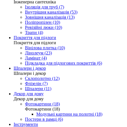
Інженерна сантехніка
Ізоляція для труб (7)
Внутрішня каналізація (53)
Зовнішня каналізація (13)
Поліпропілен (10)
Ревізійні люки (10)
Трапи (4)
Покриття для підлоги
Покриття для підлоги
Вінілова плитка (10)
Лінолеум (23)
Ламінат (4)
Підкладка для підлогових покриттів (6)
Шпалери і декор
Шпалери і декор
Склополотно (12)
Флізелін (7)
Шпалери (11)
Декор для дому
Декор для дому
Фотокартини (18)
Фотокартини (18)
Модульні картини на полотні (18)
Постери в рамці (6)
Інструменти