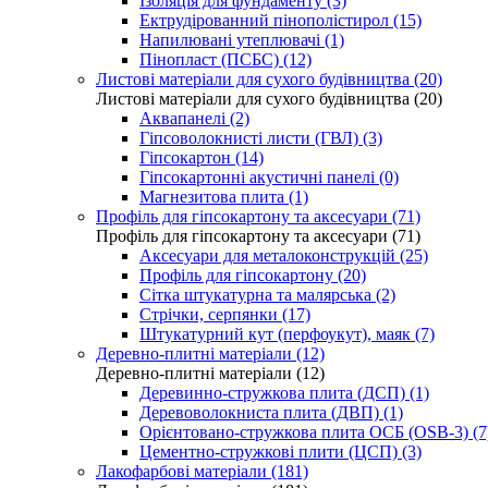
Ізоляція для фундаменту (3)
Ектрудірованний пінополістирол (15)
Напилювані утеплювачі (1)
Пінопласт (ПСБС) (12)
Листові матеріали для сухого будівництва (20)
Листові матеріали для сухого будівництва (20)
Аквапанелі (2)
Гіпсоволокнисті листи (ГВЛ) (3)
Гіпсокартон (14)
Гіпсокартонні акустичні панелі (0)
Магнезитова плита (1)
Профіль для гіпсокартону та аксесуари (71)
Профіль для гіпсокартону та аксесуари (71)
Аксесуари для металоконструкцій (25)
Профіль для гіпсокартону (20)
Сітка штукатурна та малярська (2)
Стрічки, серпянки (17)
Штукатурний кут (перфоукут), маяк (7)
Деревно-плитні матеріали (12)
Деревно-плитні матеріали (12)
Деревинно-стружкова плита (ДСП) (1)
Деревоволокниста плита (ДВП) (1)
Орієнтовано-стружкова плита ОСБ (OSB-3) (7
Цементно-стружкові плити (ЦСП) (3)
Лакофарбові матеріали (181)