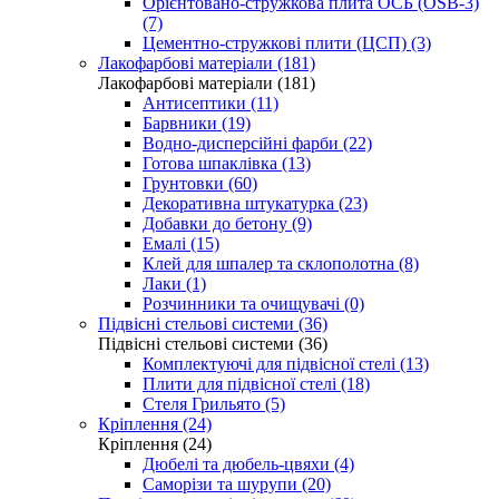
Орієнтовано-стружкова плита ОСБ (OSB-3)
(7)
Цементно-стружкові плити (ЦСП) (3)
Лакофарбові матеріали (181)
Лакофарбові матеріали (181)
Антисептики (11)
Барвники (19)
Водно-дисперсійні фарби (22)
Готова шпаклівка (13)
Грунтовки (60)
Декоративна штукатурка (23)
Добавки до бетону (9)
Емалі (15)
Клей для шпалер та склополотна (8)
Лаки (1)
Розчинники та очищувачі (0)
Підвісні стельові системи (36)
Підвісні стельові системи (36)
Комплектуючі для підвісної стелі (13)
Плити для підвісної стелі (18)
Стеля Грильято (5)
Кріплення (24)
Кріплення (24)
Дюбелі та дюбель-цвяхи (4)
Саморізи та шурупи (20)