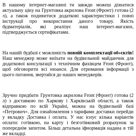
В нашому інтернет-магазині ти завжди можеш дізнатися
актуальну ціну на Грунтовка акрилова Front (Фронт) готова (2
л), а також подивитися додаткові характеристики і повні
інструкції про використання даного товару. Якість
будматеріалів, які реалізує наш інтернет-магазин,
підтверджується сертифікатами.
На нашій будбазі є можливість
повній комплектації об»єктів!
Наш менеджер може виїхати на будівельний майданчик для
додаткової консультації з технічним фахівцем Front (Фронт),
щоб обговорити всі нюанси. Для отримання інформації з
цього питання, звертайся до наших менеджерів.
Зручно придбати Грунтовка акрилова Front (Фронт) готова (2
л) з доставкою по Харкову і Харківській області, а також
відправкою по всій Україні, можна на будівельній базі
«Петрович». Для ознайомлення з тарифами доставки перейди
у вкладку Доставка і оплата. У нас існує кілька варіантів
оплати: готівкою, на карту і безготівковий розрахунок за
попереднім запитом. Більш детальна іфнормація надана в тій
же вкладці.