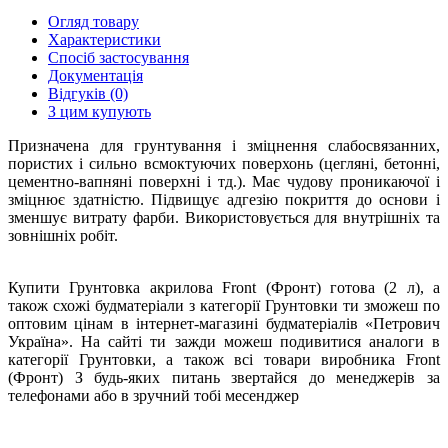
Огляд товару
Характеристики
Спосіб застосування
Документація
Відгуків (0)
З цим купують
Призначена для грунтування і зміцнення слабосвязанних,
пористих і сильно всмоктуючих поверхонь (цегляні, бетонні,
цементно-вапняні поверхні і тд.). Має чудову проникаючої і
зміцнює здатністю. Підвищує адгезію покриття до основи і
зменшує витрату фарби. Використовується для внутрішніх та
зовнішніх робіт.
Купити Грунтовка акрилова Front (Фронт) готова (2 л), а
також схожі будматеріали з категорії Грунтовки ти зможеш по
оптовим цінам в інтернет-магазині будматеріалів «Петрович
Україна». На сайті ти зажди можеш подивитися аналоги в
категорії Грунтовки, а також всі товари виробника Front
(Фронт) З будь-яких питань звертайся до менеджерів за
телефонами або в зручний тобі месенджер