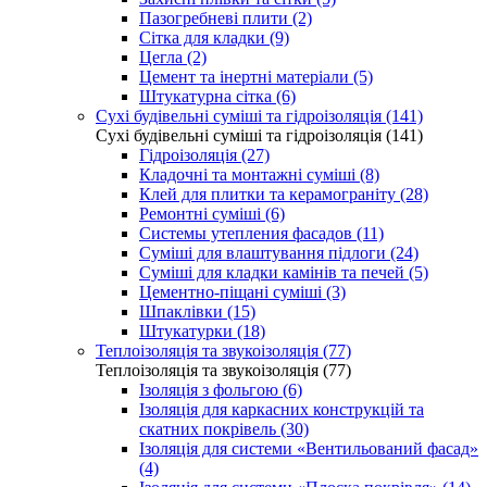
Пазогребневі плити (2)
Сітка для кладки (9)
Цегла (2)
Цемент та інертні матеріали (5)
Штукатурна сітка (6)
Сухі будівельні суміші та гідроізоляція (141)
Сухі будівельні суміші та гідроізоляція (141)
Гідроізоляція (27)
Кладочні та монтажні суміші (8)
Клей для плитки та керамограніту (28)
Ремонтні суміші (6)
Системы утепления фасадов (11)
Суміші для влаштування підлоги (24)
Суміші для кладки камінів та печей (5)
Цементно-піщані суміші (3)
Шпаклівки (15)
Штукатурки (18)
Теплоізоляція та звукоізоляція (77)
Теплоізоляція та звукоізоляція (77)
Ізоляція з фольгою (6)
Ізоляція для каркасних конструкцій та
скатних покрівель (30)
Ізоляція для системи «Вентильований фасад»
(4)