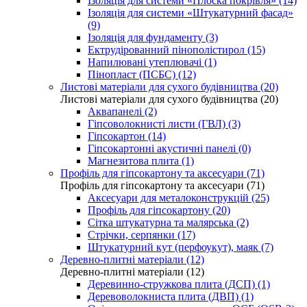
Ізоляція для системи «Плоска покрівля» (14)
Ізоляція для системи «Штукатурний фасад»
(9)
Ізоляція для фундаменту (3)
Ектрудірованний пінополістирол (15)
Напилювані утеплювачі (1)
Пінопласт (ПСБС) (12)
Листові матеріали для сухого будівництва (20)
Листові матеріали для сухого будівництва (20)
Аквапанелі (2)
Гіпсоволокнисті листи (ГВЛ) (3)
Гіпсокартон (14)
Гіпсокартонні акустичні панелі (0)
Магнезитова плита (1)
Профіль для гіпсокартону та аксесуари (71)
Профіль для гіпсокартону та аксесуари (71)
Аксесуари для металоконструкцій (25)
Профіль для гіпсокартону (20)
Сітка штукатурна та малярська (2)
Стрічки, серпянки (17)
Штукатурний кут (перфоукут), маяк (7)
Деревно-плитні матеріали (12)
Деревно-плитні матеріали (12)
Деревинно-стружкова плита (ДСП) (1)
Деревоволокниста плита (ДВП) (1)