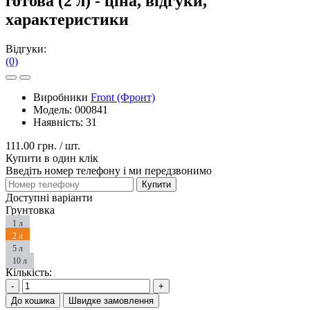
готова (2 л) - ціна, відгуки,
характеристики
Відгуки:
(0)
Виробники
Front (Фронт)
Модель:
000841
Наявність:
31
111.00 грн.
/ шт.
Купити в один клік
Введіть номер телефону і ми передзвонимо
Купити
Доступні варіанти
Грунтовка
1 л
2 л
5 л
10 л
Кількість:
-
+
До кошика
Швидке замовлення