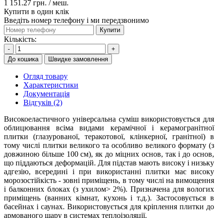
1 151.27 грн.
/ меш.
Купити в один клік
Введіть номер телефону і ми передзвонимо
Купити
Кількість:
-
+
До кошика
Швидке замовлення
Огляд товару
Характеристики
Документація
Відгуків (2)
Високоеластичного універсальна суміш використовується для
облицювання всіма видами керамічної і керамогранітної
плитки (глазурованої, теракотової, клінкерної, гранітної) в
тому числі плитки великого та особливо великого формату (з
довжиною більше 100 см), як до міцних основ, так і до основ,
що піддаються деформацій. Для підстав мають високу і низьку
адгезію, всередині і при використанні плитки має високу
морозостійкість - зовні приміщень, в тому числі на вимощення
і балконних блоках (з ухилом> 2%). Призначена для вологих
приміщень (ванних кімнат, кухонь і т.д.). Застосовується в
басейнах і саунах. Використовується для кріплення плитки до
армованого шару в системах теплоізоляції.