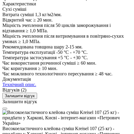
Характеристики
Сухі суміші
Витрата суміші
1,3 кг/м2/мм.
Відкритий час
≥ 20 мин.
Міцність зчеплення після 50 циклів заморожування і
відтавання
≥ 1,0 МПа.
Міцність зчеплення після витримування в повітряно-сухих
умовах
≥ 1,0 МПа.
Рекомендована товщина шару
2-15 мм.
Температура експлуатації
-50 °С - +70 °С.
Температура застосування
+5 °С - +30 °С.
Час використання розчинної суміші
≥ 60 мин.
Час коригування
≥ 10 мин.
Час можливого технологічного пересування
≥ 48 час.
Документація
Технічний опис.
Відгуків (2)
Залишити відгук
Залишити відгук
Високоеластичного клейова суміш Kreisel 107 (25 кг) -
придбати у Харкові, Києві - інтернет-магазин «Петрович