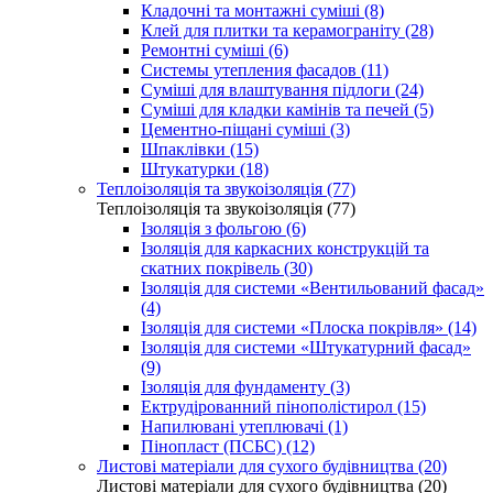
Кладочні та монтажні суміші (8)
Клей для плитки та керамограніту (28)
Ремонтні суміші (6)
Системы утепления фасадов (11)
Суміші для влаштування підлоги (24)
Суміші для кладки камінів та печей (5)
Цементно-піщані суміші (3)
Шпаклівки (15)
Штукатурки (18)
Теплоізоляція та звукоізоляція (77)
Теплоізоляція та звукоізоляція (77)
Ізоляція з фольгою (6)
Ізоляція для каркасних конструкцій та
скатних покрівель (30)
Ізоляція для системи «Вентильований фасад»
(4)
Ізоляція для системи «Плоска покрівля» (14)
Ізоляція для системи «Штукатурний фасад»
(9)
Ізоляція для фундаменту (3)
Ектрудірованний пінополістирол (15)
Напилювані утеплювачі (1)
Пінопласт (ПСБС) (12)
Листові матеріали для сухого будівництва (20)
Листові матеріали для сухого будівництва (20)