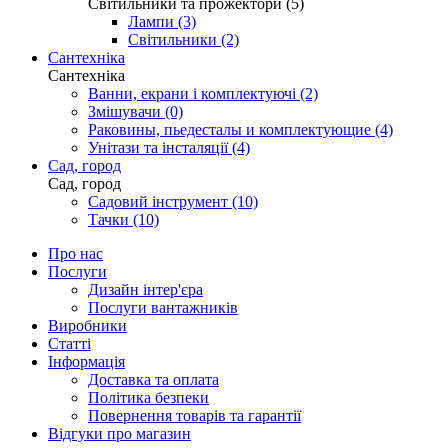
Світильники та прожектори (5)
Лампи (3)
Світильники (2)
Сантехніка
Сантехніка
Ванни, екрани і комплектуючі (2)
Змішувачи (0)
Раковины, пьедесталы и комплектующие (4)
Унітази та інсталяції (4)
Сад, город
Сад, город
Садовий інструмент (10)
Тачки (10)
Про нас
Послуги
Дизайн інтер'єра
Послуги вантажників
Виробники
Статті
Інформація
Доставка та оплата
Політика безпеки
Повернення товарів та гарантії
Відгуки про магазин