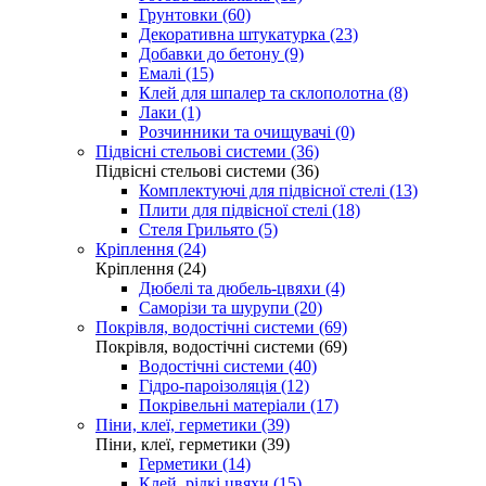
Грунтовки (60)
Декоративна штукатурка (23)
Добавки до бетону (9)
Емалі (15)
Клей для шпалер та склополотна (8)
Лаки (1)
Розчинники та очищувачі (0)
Підвісні стельові системи (36)
Підвісні стельові системи (36)
Комплектуючі для підвісної стелі (13)
Плити для підвісної стелі (18)
Стеля Грильято (5)
Кріплення (24)
Кріплення (24)
Дюбелі та дюбель-цвяхи (4)
Саморізи та шурупи (20)
Покрівля, водостічні системи (69)
Покрівля, водостічні системи (69)
Водостічні системи (40)
Гідро-пароізоляція (12)
Покрівельні матеріали (17)
Піни, клеї, герметики (39)
Піни, клеї, герметики (39)
Герметики (14)
Клей, рідкі цвяхи (15)