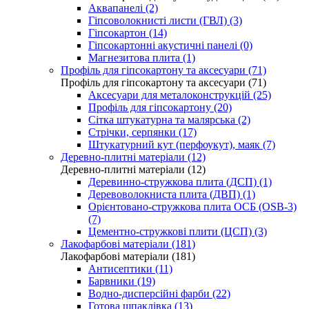
Аквапанелі (2)
Гіпсоволокнисті листи (ГВЛ) (3)
Гіпсокартон (14)
Гіпсокартонні акустичні панелі (0)
Магнезитова плита (1)
Профіль для гіпсокартону та аксесуари (71)
Профіль для гіпсокартону та аксесуари (71)
Аксесуари для металоконструкцій (25)
Профіль для гіпсокартону (20)
Сітка штукатурна та малярська (2)
Стрічки, серпянки (17)
Штукатурний кут (перфоукут), маяк (7)
Деревно-плитні матеріали (12)
Деревно-плитні матеріали (12)
Деревинно-стружкова плита (ДСП) (1)
Деревоволокниста плита (ДВП) (1)
Орієнтовано-стружкова плита ОСБ (OSB-3)
(7)
Цементно-стружкові плити (ЦСП) (3)
Лакофарбові матеріали (181)
Лакофарбові матеріали (181)
Антисептики (11)
Барвники (19)
Водно-дисперсійні фарби (22)
Готова шпаклівка (13)