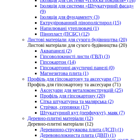
Ізоляція для системи «Плоска покрівля» (14)
Ізоляція для системи «Штукатурний фасад»
(9)
Ізоляція для фундаменту (3)
Ектрудірованний пінополістирол (15)
Напилювані утеплювачі (1)
Пінопласт (ПСБС) (12)
Листові матеріали для сухого будівництва (20)
Листові матеріали для сухого будівництва (20)
Аквапанелі (2)
Гіпсоволокнисті листи (ГВЛ) (3)
Гіпсокартон (14)
Гіпсокартонні акустичні панелі (0)
Магнезитова плита (1)
Профіль для гіпсокартону та аксесуари (71)
Профіль для гіпсокартону та аксесуари (71)
Аксесуари для металоконструкцій (25)
Профіль для гіпсокартону (20)
Сітка штукатурна та малярська (2)
Стрічки, серпянки (17)
Штукатурний кут (перфоукут), маяк (7)
Деревно-плитні матеріали (12)
Деревно-плитні матеріали (12)
Деревинно-стружкова плита (ДСП) (1)
Деревоволокниста плита (ДВП) (1)