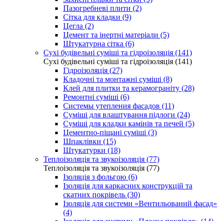
Пазогребневі плити (2)
Сітка для кладки (9)
Цегла (2)
Цемент та інертні матеріали (5)
Штукатурна сітка (6)
Сухі будівельні суміші та гідроізоляція (141)
Сухі будівельні суміші та гідроізоляція (141)
Гідроізоляція (27)
Кладочні та монтажні суміші (8)
Клей для плитки та керамограніту (28)
Ремонтні суміші (6)
Системы утепления фасадов (11)
Суміші для влаштування підлоги (24)
Суміші для кладки камінів та печей (5)
Цементно-піщані суміші (3)
Шпаклівки (15)
Штукатурки (18)
Теплоізоляція та звукоізоляція (77)
Теплоізоляція та звукоізоляція (77)
Ізоляція з фольгою (6)
Ізоляція для каркасних конструкцій та
скатних покрівель (30)
Ізоляція для системи «Вентильований фасад»
(4)