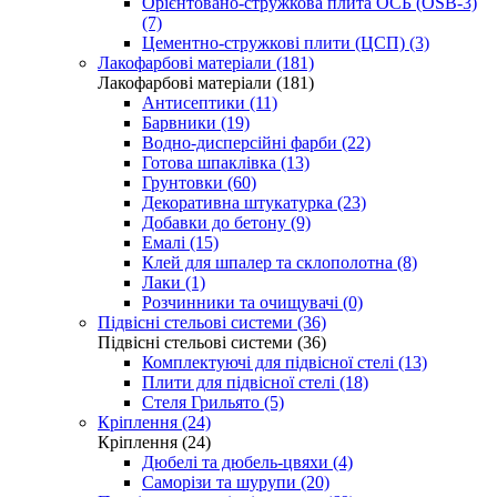
Орієнтовано-стружкова плита ОСБ (OSB-3)
(7)
Цементно-стружкові плити (ЦСП) (3)
Лакофарбові матеріали (181)
Лакофарбові матеріали (181)
Антисептики (11)
Барвники (19)
Водно-дисперсійні фарби (22)
Готова шпаклівка (13)
Грунтовки (60)
Декоративна штукатурка (23)
Добавки до бетону (9)
Емалі (15)
Клей для шпалер та склополотна (8)
Лаки (1)
Розчинники та очищувачі (0)
Підвісні стельові системи (36)
Підвісні стельові системи (36)
Комплектуючі для підвісної стелі (13)
Плити для підвісної стелі (18)
Стеля Грильято (5)
Кріплення (24)
Кріплення (24)
Дюбелі та дюбель-цвяхи (4)
Саморізи та шурупи (20)