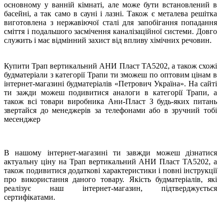
основному у ванній кімнаті, але може бути встановлений в
басейні, а так само в сауні і лазні. Також є металева решітка
виготовлена ​​з нержавіючої сталі для запобігання попадання
сміття і подальшого засмічення каналізаційної системи. Довго
служить і має відмінний захист від впливу хімічних речовин.
Купити Трап вертикальний АНИ Пласт ТА5202, а також схожі
будматеріали з категорії Трапи ти зможеш по оптовим цінам в
інтернет-магазині будматеріалів «Петрович Україна». На сайті
ти зажди можеш подивитися аналоги в категорії Трапи, а
також всі товари виробника Ани-Пласт З будь-яких питань
звертайся до менеджерів за телефонами або в зручний тобі
месенджер
В нашому інтернет-магазині ти завжди можеш дізнатися
актуальну ціну на Трап вертикальний АНИ Пласт ТА5202, а
також подивитися додаткові характеристики і повні інструкції
про використання даного товару. Якість будматеріалів, які
реалізує наш інтернет-магазин, підтверджується
сертифікатами.