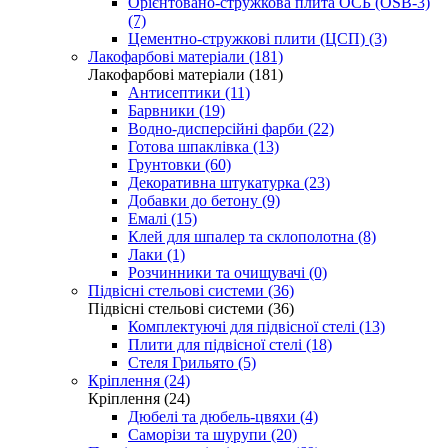
Орієнтовано-стружкова плита ОСБ (OSB-3)
(7)
Цементно-стружкові плити (ЦСП) (3)
Лакофарбові матеріали (181)
Лакофарбові матеріали (181)
Антисептики (11)
Барвники (19)
Водно-дисперсійні фарби (22)
Готова шпаклівка (13)
Грунтовки (60)
Декоративна штукатурка (23)
Добавки до бетону (9)
Емалі (15)
Клей для шпалер та склополотна (8)
Лаки (1)
Розчинники та очищувачі (0)
Підвісні стельові системи (36)
Підвісні стельові системи (36)
Комплектуючі для підвісної стелі (13)
Плити для підвісної стелі (18)
Стеля Грильято (5)
Кріплення (24)
Кріплення (24)
Дюбелі та дюбель-цвяхи (4)
Саморізи та шурупи (20)