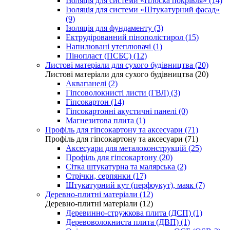
Ізоляція для системи «Плоска покрівля» (14)
Ізоляція для системи «Штукатурний фасад»
(9)
Ізоляція для фундаменту (3)
Ектрудірованний пінополістирол (15)
Напилювані утеплювачі (1)
Пінопласт (ПСБС) (12)
Листові матеріали для сухого будівництва (20)
Листові матеріали для сухого будівництва (20)
Аквапанелі (2)
Гіпсоволокнисті листи (ГВЛ) (3)
Гіпсокартон (14)
Гіпсокартонні акустичні панелі (0)
Магнезитова плита (1)
Профіль для гіпсокартону та аксесуари (71)
Профіль для гіпсокартону та аксесуари (71)
Аксесуари для металоконструкцій (25)
Профіль для гіпсокартону (20)
Сітка штукатурна та малярська (2)
Стрічки, серпянки (17)
Штукатурний кут (перфоукут), маяк (7)
Деревно-плитні матеріали (12)
Деревно-плитні матеріали (12)
Деревинно-стружкова плита (ДСП) (1)
Деревоволокниста плита (ДВП) (1)