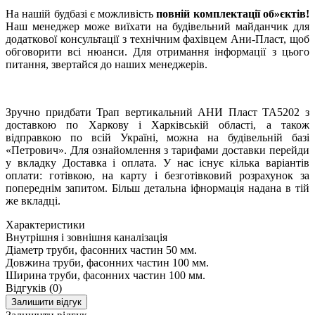
На нашій будбазі є можливість
повній комплектації об»єктів!
Наш менеджер може виїхати на будівельний майданчик для
додаткової консультації з технічним фахівцем Ани-Пласт, щоб
обговорити всі нюанси. Для отримання інформації з цього
питання, звертайся до наших менеджерів.
Зручно придбати Трап вертикальний АНИ Пласт ТА5202 з
доставкою по Харкову і Харківській області, а також
відправкою по всій Україні, можна на будівельній базі
«Петрович». Для ознайомлення з тарифами доставки перейди
у вкладку Доставка і оплата. У нас існує кілька варіантів
оплати: готівкою, на карту і безготівковий розрахунок за
попереднім запитом. Більш детальна іфнормація надана в тій
же вкладці.
Характеристики
Внутрішня і зовнішня каналізація
Діаметр труби, фасонних частин
50 мм.
Довжина труби, фасонних частин
100 мм.
Ширина труби, фасонних частин
100 мм.
Відгуків (0)
Залишити відгук