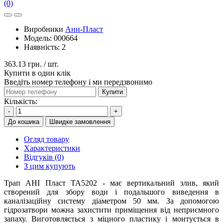
(0)
Виробники
Ани-Пласт
Модель:
000664
Наявність:
2
363.13 грн.
/ шт.
Купити в один клік
Введіть номер телефону і ми передзвонимо
Купити
Кількість:
-
+
До кошика
Швидке замовлення
Огляд товару
Характеристики
Відгуків (0)
З цим купують
Трап АНІ Пласт ТА5202 - має вертикальний злив, який
створений для збору води і подальшого виведення в
каналізаційну систему діаметром 50 мм. За допомогою
гідрозатвори можна захистити приміщення від неприємного
запаху. Виготовляється з міцного пластику і монтується в