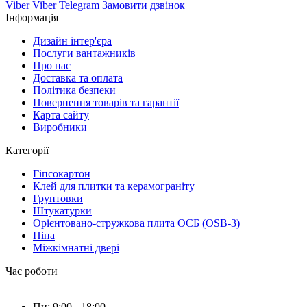
Viber
Viber
Telegram
Замовити дзвінок
Інформація
Дизайн інтер'єра
Послуги вантажників
Про нас
Доставка та оплата
Політика безпеки
Повернення товарів та гарантії
Карта сайту
Виробники
Категорії
Гіпсокартон
Клей для плитки та керамограніту
Грунтовки
Штукатурки
Орієнтовано-стружкова плита ОСБ (OSB-3)
Піна
Міжкімнатні двері
Час роботи
Пн: 9:00 - 18:00