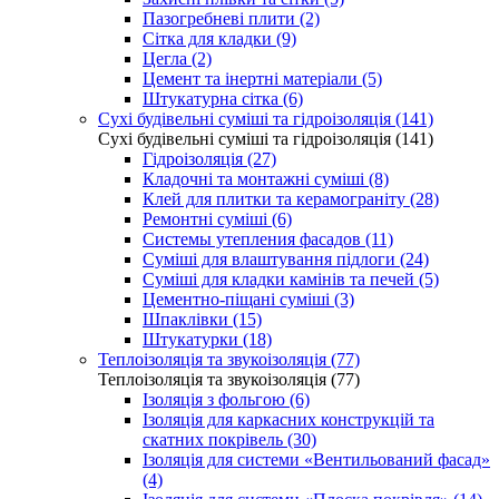
Пазогребневі плити (2)
Сітка для кладки (9)
Цегла (2)
Цемент та інертні матеріали (5)
Штукатурна сітка (6)
Сухі будівельні суміші та гідроізоляція (141)
Сухі будівельні суміші та гідроізоляція (141)
Гідроізоляція (27)
Кладочні та монтажні суміші (8)
Клей для плитки та керамограніту (28)
Ремонтні суміші (6)
Системы утепления фасадов (11)
Суміші для влаштування підлоги (24)
Суміші для кладки камінів та печей (5)
Цементно-піщані суміші (3)
Шпаклівки (15)
Штукатурки (18)
Теплоізоляція та звукоізоляція (77)
Теплоізоляція та звукоізоляція (77)
Ізоляція з фольгою (6)
Ізоляція для каркасних конструкцій та
скатних покрівель (30)
Ізоляція для системи «Вентильований фасад»
(4)