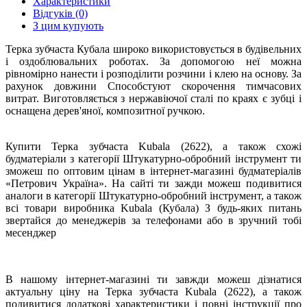
Характеристики
Відгуків (0)
З цим купують
Терка зубчаста Кубала широко використовується в будівельних
і оздоблювальних роботах. За допомогою неї можна
рівномірно нанести і розподілити розчини і клею на основу. За
рахунок довжини Способстуют скорочення тимчасових
витрат. Виготовляється з нержавіючої сталі по краях є зубці і
оснащена дерев'яної, композитної ручкою.
Купити Терка зубчаста Kubala (2622), а також схожі
будматеріали з категорії Штукатурно-обробний інструмент ти
зможеш по оптовим цінам в інтернет-магазині будматеріалів
«Петрович Україна». На сайті ти зажди можеш подивитися
аналоги в категорії Штукатурно-обробний інструмент, а також
всі товари виробника Kubala (Кубала) З будь-яких питань
звертайся до менеджерів за телефонами або в зручний тобі
месенджер
В нашому інтернет-магазині ти завжди можеш дізнатися
актуальну ціну на Терка зубчаста Kubala (2622), а також
подивитися додаткові характеристики і повні інструкції про