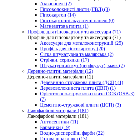
Аквапанелі (2)
Гіпсоволокнисті листи (ГВЛ) (3)
Гіпсокартон (14)
Гіпсокартонні акустичні панелі (0)
Магнезитова плита (1)
Профіль для гіпсокартону та аксесуари (71)
Профіль для гіпсокартону та аксесуари (71)
Аксесуари для металоконструкцій (25)
Профіль для гіпсокартону (20)
Сітка штукатурна та малярська (2)
Стрічки, серпянки (17)
Штукатурний кут (перфоукут), маяк (7)
Деревно-плитні матеріали (12)
Деревно-плитні матеріали (12)
Деревинно-стружкова плита (ДСП) (1)
Деревоволокниста плита (ДВП) (1)
Орієнтовано-стружкова плита ОСБ (OSB-3)
(7)
Цементно-стружкові плити (ЦСП) (3)
Лакофарбові матеріали (181)
Лакофарбові матеріали (181)
Антисептики (11)
Барвники (19)
Водно-дисперсійні фарби (22)
Готова шпаклівка (13)