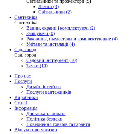
Світильники та прожектори (5)
Лампи (3)
Світильники (2)
Сантехніка
Сантехніка
Ванни, екрани і комплектуючі (2)
Змішувачи (0)
Раковины, пьедесталы и комплектующие (4)
Унітази та інсталяції (4)
Сад, город
Сад, город
Садовий інструмент (10)
Тачки (10)
Про нас
Послуги
Дизайн інтер'єра
Послуги вантажників
Виробники
Статті
Інформація
Доставка та оплата
Політика безпеки
Повернення товарів та гарантії
Відгуки про магазин