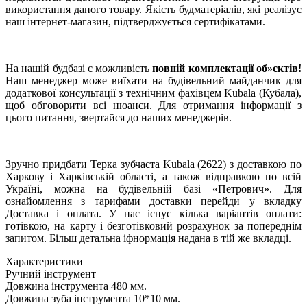
використання даного товару. Якість будматеріалів, які реалізує
наш інтернет-магазин, підтверджується сертифікатами.
На нашій будбазі є можливість
повній комплектації об»єктів!
Наш менеджер може виїхати на будівельний майданчик для
додаткової консультації з технічним фахівцем Kubala (Кубала),
щоб обговорити всі нюанси. Для отримання інформації з
цього питання, звертайся до наших менеджерів.
Зручно придбати Терка зубчаста Kubala (2622) з доставкою по
Харкову і Харківській області, а також відправкою по всій
Україні, можна на будівельній базі «Петрович». Для
ознайомлення з тарифами доставки перейди у вкладку
Доставка і оплата. У нас існує кілька варіантів оплати:
готівкою, на карту і безготівковий розрахунок за попереднім
запитом. Більш детальна іфнормація надана в тій же вкладці.
Характеристики
Ручний інструмент
Довжина інструмента
480 мм.
Довжина зуба інструмента
10*10 мм.