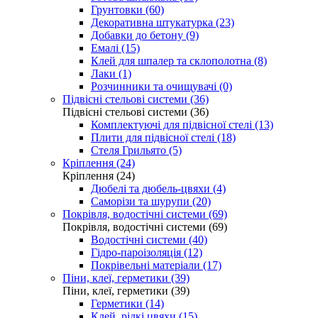
Грунтовки (60)
Декоративна штукатурка (23)
Добавки до бетону (9)
Емалі (15)
Клей для шпалер та склополотна (8)
Лаки (1)
Розчинники та очищувачі (0)
Підвісні стельові системи (36)
Підвісні стельові системи (36)
Комплектуючі для підвісної стелі (13)
Плити для підвісної стелі (18)
Стеля Грильято (5)
Кріплення (24)
Кріплення (24)
Дюбелі та дюбель-цвяхи (4)
Саморізи та шурупи (20)
Покрівля, водостічні системи (69)
Покрівля, водостічні системи (69)
Водостічні системи (40)
Гідро-пароізоляція (12)
Покрівельні матеріали (17)
Піни, клеї, герметики (39)
Піни, клеї, герметики (39)
Герметики (14)
Клей, рідкі цвяхи (15)