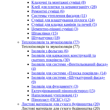
Кладочні та монтажні суміші (8)
Клей для плитки та керамограніту (28)
Ремонтні суміші (6)
Системы утепления фасадов (11)
Суміші для влаштування підлоги (24)
Суміші для кладки камінів та печей (5)
Цементно-піщані суміші (3)
Шпаклівки (15)
Штукатурки (18)
Теплоізоляція та звукоізоляція (77)
Теплоізоляція та звукоізоляція (77)
Ізоляція з фольгою (6)
Ізоляція для каркасних конструкцій та
скатних покрівель (30)
Ізоляція для системи «Вентильований фасад»
(4)
Ізоляція для системи «Плоска покрівля» (14)
Ізоляція для системи «Штукатурний фасад»
(9)
Ізоляція для фундаменту (3)
Ектрудірованний пінополістирол (15)
Напилювані утеплювачі (1)
Пінопласт (ПСБС) (12)
Листові матеріали для сухого будівництва (20)
Листові матеріали для сухого будівництва (20)