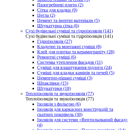
Пазогребневі плити (2)
Сітка для кладки (9)
Цегла (2)
Цемент та інертні матеріали (5)
Штукатурна сітка (6)
Сухі будівельні суміші та гідроізоляція (141)
Сухі будівельні суміші та гідроізоляція (141)
Гідроізоляція (27)
Кладочні та монтажні суміші (8)
Клей для плитки та керамограніту (28)
Ремонтні суміші (6)
Системы утепления фасадов (11)
Суміші для влаштування підлоги (24)
Суміші для кладки камінів та печей (5)
Цементно-піщані суміші (3)
Шпаклівки (15)
Штукатурки (18)
Теплоізоляція та звукоізоляція (77)
Теплоізоляція та звукоізоляція (77)
Ізоляція з фольгою (6)
Ізоляція для каркасних конструкцій та
скатних покрівель (30)
Ізоляція для системи «Вентильований фасад»
(4)