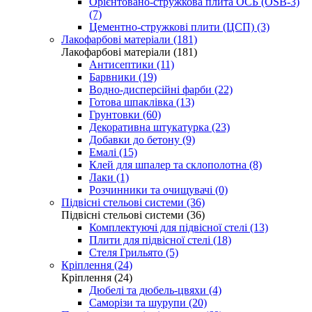
Орієнтовано-стружкова плита ОСБ (OSB-3)
(7)
Цементно-стружкові плити (ЦСП) (3)
Лакофарбові матеріали (181)
Лакофарбові матеріали (181)
Антисептики (11)
Барвники (19)
Водно-дисперсійні фарби (22)
Готова шпаклівка (13)
Грунтовки (60)
Декоративна штукатурка (23)
Добавки до бетону (9)
Емалі (15)
Клей для шпалер та склополотна (8)
Лаки (1)
Розчинники та очищувачі (0)
Підвісні стельові системи (36)
Підвісні стельові системи (36)
Комплектуючі для підвісної стелі (13)
Плити для підвісної стелі (18)
Стеля Грильято (5)
Кріплення (24)
Кріплення (24)
Дюбелі та дюбель-цвяхи (4)
Саморізи та шурупи (20)