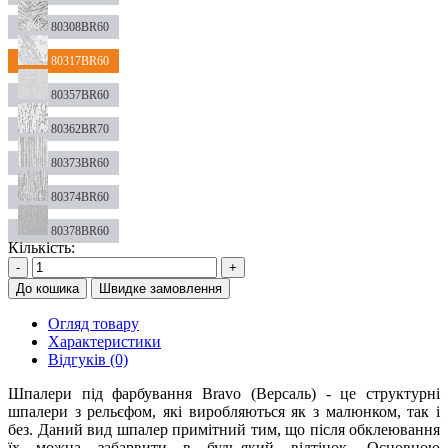
80308BR60
80317BR60
80357BR60
80362BR70
80373BR60
80374BR60
80378BR60
Кількість:
-
+
До кошика
Швидке замовлення
Огляд товару
Характеристики
Відгуків (0)
Шпалери під фарбування Bravo (Версаль) - це структурні
шпалери з рельєфом, які виробляються як з малюнком, так і
без. Даний вид шпалер примітний тим, що після обклеювання
їх можна забарвити в будь-який відтінок. Основною