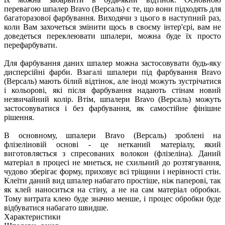
перевагою шпалер Bravo (Версаль) є те, що вони підходять для
багаторазової фарбування. Виходячи з цього в наступний раз,
коли Вам захочеться змінити щось в своєму інтер'єрі, вам не
доведеться переклеювати шпалери, можна буде їх просто
перефарбувати.
Для фарбування даних шпалер можна застосовувати будь-яку
дисперсійні фарби. Взагалі шпалери під фарбування Bravo
(Версаль) мають білий відтінок, але іноді можуть зустрічатися
і кольорові, які після фарбування надають стінам новий
незвичайний колір. Втім, шпалери Bravo (Версаль) можуть
застосовуватися і без фарбування, як самостійне фінішне
рішення.
В основному, шпалери Bravo (Версаль) зроблені на
флізеліновій основі - це нетканий матеріалу, який
виготовляється з спресованих волокон (флізеліна). Даний
матеріал в процесі не мнеться, не схильний до розтягування,
чудово зберігає форму, приховує всі тріщини і нерівності стін.
Клеїти даний вид шпалер набагато простіше, ніж паперові, так
як клей наноситься на стіну, а не на сам матеріал обробки.
Тому витрата клею буде значно менше, і процес обробки буде
відбуватися набагато швидше.
Характеристики