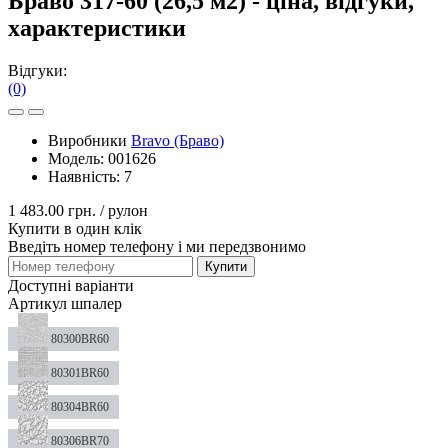
Браво 317-60 (26,5 м2) - ціна, відгуки,
характеристики
Відгуки:
(0)
Виробники
Bravo (Браво)
Модель:
001626
Наявність:
7
1 483.00 грн.
/ рулон
Купити в один клік
Введіть номер телефону і ми передзвонимо
Купити
Доступні варіанти
Артикул шпалер
80300BR60
80301BR60
80304BR60
80306BR70