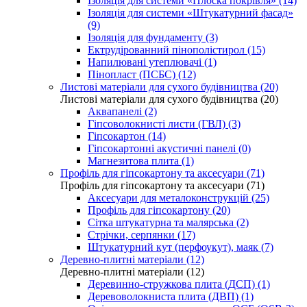
Ізоляція для системи «Плоска покрівля» (14)
Ізоляція для системи «Штукатурний фасад»
(9)
Ізоляція для фундаменту (3)
Ектрудірованний пінополістирол (15)
Напилювані утеплювачі (1)
Пінопласт (ПСБС) (12)
Листові матеріали для сухого будівництва (20)
Листові матеріали для сухого будівництва (20)
Аквапанелі (2)
Гіпсоволокнисті листи (ГВЛ) (3)
Гіпсокартон (14)
Гіпсокартонні акустичні панелі (0)
Магнезитова плита (1)
Профіль для гіпсокартону та аксесуари (71)
Профіль для гіпсокартону та аксесуари (71)
Аксесуари для металоконструкцій (25)
Профіль для гіпсокартону (20)
Сітка штукатурна та малярська (2)
Стрічки, серпянки (17)
Штукатурний кут (перфоукут), маяк (7)
Деревно-плитні матеріали (12)
Деревно-плитні матеріали (12)
Деревинно-стружкова плита (ДСП) (1)
Деревоволокниста плита (ДВП) (1)