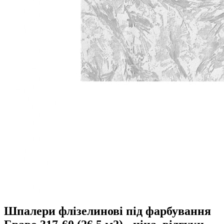
Шпалери флізелинові під фарбування