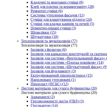
Кладочні та монтажні суміші (8)
Клей для плитки та керамограніту (28)
Ремонтні суміші (6)
Системы утепления фасадов (11)
Суміші для влаштування підлоги (24)
Суміші для кладки камінів та печей (5)
Цементно-піщані суміші (3)
Шпаклівки (15)
Штукатурки (18)
Теплоізоляція та звукоізоляція (77)
Теплоізоляція та звукоізоляція (77)
Ізоляція з фольгою (6)
Ізоляція для каркасних конструкцій та скатних
Ізоляція для системи «Вентильований фасад» (
Ізоляція для системи «Плоска покрівля» (14)
Ізоляція для системи «Штукатурний фасад» (9
Ізоляція для фундаменту (3)
Ектрудірованний пінополістирол (15)
Напилювані утеплювачі (1)
Пінопласт (ПСБС) (12)
Листові матеріали для сухого будівництва (20)
Листові матеріали для сухого будівництва (20)
Аквапанелі (2)
Гіпсоволокнисті листи (ГВЛ) (3)
Гіпсокартон (14)