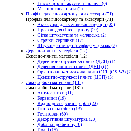
Гіпсокартонні акустичні панелі (0)
Магнезитова плита (1)
Профіль для гіпсокартону та аксесуари (71)
Профіль для гіпсокартону та аксесуари (71)
Аксесуари для металоконструкцій (25)
Профіль для гіпсокартону (20)
Сітка штукатурна та малярська (2)
Стрічки, серпянки (17)
Штукатурний кут (перфоукут), маяк (7)
Деревно-плитні матеріали (12)
Деревно-плитні матеріали (12)
Деревинно-стружкова плита (ДСП) (1)
Деревоволокниста плита (ДВП) (1)
Орієнтовано-стружкова плита ОСБ (OSB-3) (7
Цементно-стружкові плити (ЦСП) (3)
Лакофарбові матеріали (181)
Лакофарбові матеріали (181)
Антисептики (11)
Барвники (19)
Водно-дисперсійні фарби (22)
Готова шпаклівка (13)
Грунтовки (60)
Декоративна штукатурка (23)
Добавки до бетону (9)
Емалі (15)