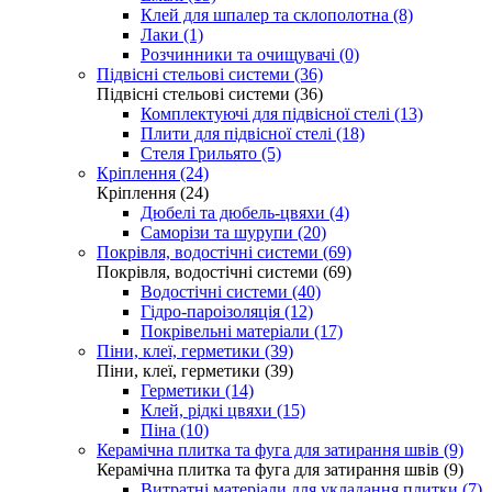
Клей для шпалер та склополотна (8)
Лаки (1)
Розчинники та очищувачі (0)
Підвісні стельові системи (36)
Підвісні стельові системи (36)
Комплектуючі для підвісної стелі (13)
Плити для підвісної стелі (18)
Стеля Грильято (5)
Кріплення (24)
Кріплення (24)
Дюбелі та дюбель-цвяхи (4)
Саморізи та шурупи (20)
Покрівля, водостічні системи (69)
Покрівля, водостічні системи (69)
Водостічні системи (40)
Гідро-пароізоляція (12)
Покрівельні матеріали (17)
Піни, клеї, герметики (39)
Піни, клеї, герметики (39)
Герметики (14)
Клей, рідкі цвяхи (15)
Піна (10)
Керамічна плитка та фуга для затирання швів (9)
Керамічна плитка та фуга для затирання швів (9)
Витратні матеріали для укладання плитки (7)