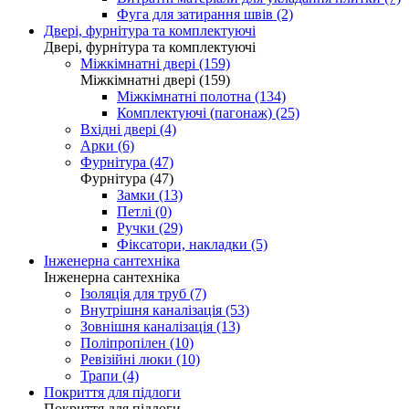
Фуга для затирання швів (2)
Двері, фурнітура та комплектуючі
Двері, фурнітура та комплектуючі
Міжкімнатні двері (159)
Міжкімнатні двері (159)
Міжкімнатні полотна (134)
Комплектуючі (пагонаж) (25)
Вхідні двері (4)
Арки (6)
Фурнітура (47)
Фурнітура (47)
Замки (13)
Петлі (0)
Ручки (29)
Фіксатори, накладки (5)
Інженерна сантехніка
Інженерна сантехніка
Ізоляція для труб (7)
Внутрішня каналізація (53)
Зовнішня каналізація (13)
Поліпропілен (10)
Ревізійні люки (10)
Трапи (4)
Покриття для підлоги
Покриття для підлоги