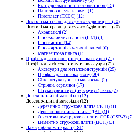
Ізоляція для фундаменту (3)
Ектрудірованний пінополістирол (15)
Напилювані утеплювачі (1)
Пінопласт (ПСБС) (12)
Листові матеріали для сухого будівництва (20)
Листові матеріали для сухого будівництва (20)
Аквапанелі (2)
Гіпсоволокнисті листи (ГВЛ) (3)
Гіпсокартон (14)
Гіпсокартонні акустичні панелі (0)
Магнезитова плита (1)
Профіль для гіпсокартону та аксесуари (71)
Профіль для гіпсокартону та аксесуари (71)
Аксесуари для металоконструкцій (25)
Профіль для гіпсокартону (20)
Сітка штукатурна та малярська (2)
Стрічки, серпянки (17)
Штукатурний кут (перфоукут), маяк (7)
Деревно-плитні матеріали (12)
Деревно-плитні матеріали (12)
Деревинно-стружкова плита (ДСП) (1)
Деревоволокниста плита (ДВП) (1)
Орієнтовано-стружкова плита ОСБ (OSB-3) (7
Цементно-стружкові плити (ЦСП) (3)
Лакофарбові матеріали (181)