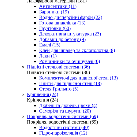
Лакофарбові матеріали (181)
Антисептики (11)
Барвники (19)
Водно-дисперсійні фарби (22)
Готова шпаклівка (13)
Грунтовки (60)
Декоративна штукатурка (23)
Добавки до бетону (9)
Емалі (15)
Клей для шпалер та склополотна (8)
Лаки (1)
Розчинники та очищувачі (0)
Підвісні стельові системи (36)
Підвісні стельові системи (36)
Комплектуючі для підвісної стелі (13)
Плити для підвісної стелі (18)
Стеля Грильято (5)
Кріплення (24)
Кріплення (24)
Дюбелі та дюбель-цвяхи (4)
Саморізи та шурупи (20)
Покрівля, водостічні системи (69)
Покрівля, водостічні системи (69)
Водостічні системи (40)
Гідро-пароізоляція (12)