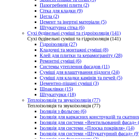
Пазогребневі плити (2)
Сітка для кладки (9)
Цегла (2)
Цемент та інертні матеріали (5)
Штукатурна сітка (6)
Сухі будівельні суміші та гідроізоляція (141)
Сухі будівельні суміші та гідроізоляція (141)
Гідроізоляція (27)
Кладочні та монтажні суміші (8)
Клей для плитки та керамограніту (28)
Ремонтні суміші (6)
Системы утепления фасадов (11)
Суміші для влаштування підлоги (24)
Суміші для кладки камінів та печей (5)
Цементно-піщані суміші (3)
Шпаклівки (15)
Штукатурки (18)
Теплоізоляція та звукоізоляція (77)
Теплоізоляція та звукоізоляція (77)
Ізоляція з фольгою (6)
Ізоляція для каркасних конструкцій та скатних
Ізоляція для системи «Вентильований фасад» (
Ізоляція для системи «Плоска покрівля» (14)
Ізоляція для системи «Штукатурний фасад» (9