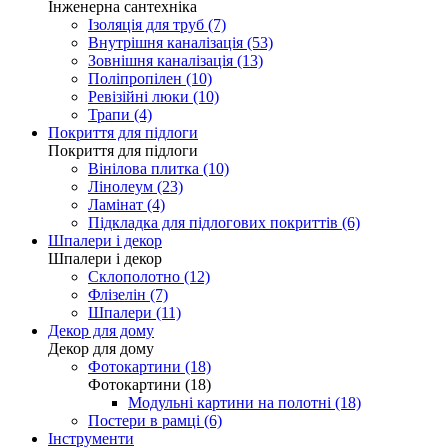
Інженерна сантехніка
Ізоляція для труб (7)
Внутрішня каналізація (53)
Зовнішня каналізація (13)
Поліпропілен (10)
Ревізійні люки (10)
Трапи (4)
Покриття для підлоги
Покриття для підлоги
Вінілова плитка (10)
Лінолеум (23)
Ламінат (4)
Підкладка для підлогових покриттів (6)
Шпалери і декор
Шпалери і декор
Склополотно (12)
Флізелін (7)
Шпалери (11)
Декор для дому
Декор для дому
Фотокартини (18)
Фотокартини (18)
Модульні картини на полотні (18)
Постери в рамці (6)
Інструменти