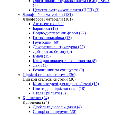
Орієнтовано-стружкова плита ОСБ (OSB-3)
(7)
Цементно-стружкові плити (ЦСП) (3)
Лакофарбові матеріали (181)
Лакофарбові матеріали (181)
Антисептики (11)
Барвники (19)
Водно-дисперсійні фарби (22)
Готова шпаклівка (13)
Грунтовки (60)
Декоративна штукатурка (23)
Добавки до бетону (9)
Емалі (15)
Клей для шпалер та склополотна (8)
Лаки (1)
Розчинники та очищувачі (0)
Підвісні стельові системи (36)
Підвісні стельові системи (36)
Комплектуючі для підвісної стелі (13)
Плити для підвісної стелі (18)
Стеля Грильято (5)
Кріплення (24)
Кріплення (24)
Дюбелі та дюбель-цвяхи (4)
Саморізи та шурупи (20)