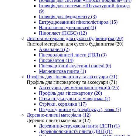
Ізоляція для системи «Плоска покрівля» (14)
Ізоляція для системи «Штукатурний фасад»
(9)
Ізоляція для фундаменту (3)
Ектрудірованний пінополістирол (15)
Напилювані утеплювачі (1)
Пінопласт (ПСБС) (12)
Листові матеріали для сухого будівництва (20)
Листові матеріали для сухого будівництва (20)
Аквапанелі (2)
Гіпсоволокнисті листи (ГВЛ) (3)
Гіпсокартон (14)
Гіпсокартонні акустичні панелі (0)
Магнезитова плита (1)
Профіль для гіпсокартону та аксесуари (71)
Профіль для гіпсокартону та аксесуари (71)
Аксесуари для металоконструкцій (25)
Профіль для гіпсокартону (20)
Сітка штукатурна та малярська (2)
Стрічки, серпянки (17)
Штукатурний кут (перфоукут), маяк (7)
Деревно-плитні матеріали (12)
Деревно-плитні матеріали (12)
Деревинно-стружкова плита (ДСП) (1)
Деревоволокниста плита (ДВП) (1)