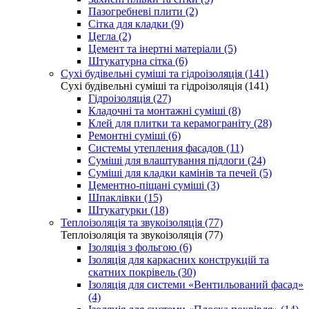
Пазогребневі плити (2)
Сітка для кладки (9)
Цегла (2)
Цемент та інертні матеріали (5)
Штукатурна сітка (6)
Сухі будівельні суміші та гідроізоляція (141)
Сухі будівельні суміші та гідроізоляція (141)
Гідроізоляція (27)
Кладочні та монтажні суміші (8)
Клей для плитки та керамограніту (28)
Ремонтні суміші (6)
Системы утепления фасадов (11)
Суміші для влаштування підлоги (24)
Суміші для кладки камінів та печей (5)
Цементно-піщані суміші (3)
Шпаклівки (15)
Штукатурки (18)
Теплоізоляція та звукоізоляція (77)
Теплоізоляція та звукоізоляція (77)
Ізоляція з фольгою (6)
Ізоляція для каркасних конструкцій та
скатних покрівель (30)
Ізоляція для системи «Вентильований фасад»
(4)