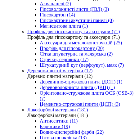
Аквапанелі (2)
Гіпсоволокнисті листи (ГВЛ) (3)
Гіпсокартон (14)
Гіпсокартонні акустичні панелі (0)
Магнезитова плита (1)
Профіль для гіпсокартону та аксесуари (71)
Профіль для гіпсокартону та аксесуари (71)
Аксесуари для металоконструкцій (25)
Профіль для гіпсокартону (20)
Сітка штукатурна та малярська (2)
Стрічки, серпянки (17)
Штукатурний кут (перфоукут), маяк (7)
Деревно-плитні матеріали (12)
Деревно-плитні матеріали (12)
Деревинно-стружкова плита (ДСП) (1)
Деревоволокниста плита (ДВП) (1)
Орієнтовано-стружкова плита ОСБ (OSB-3)
(7)
Цементно-стружкові плити (ЦСП) (3)
Лакофарбові матеріали (181)
Лакофарбові матеріали (181)
Антисептики (11)
Барвники (19)
Водно-дисперсійні фарби (22)
Готова шпаклівка (13)