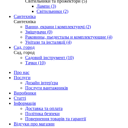
Світильники та прожектори (5)
Лампи (3)
Світильники (2)
Сантехніка
Сантехніка
Ванни, екрани і комплектуючі (2)
Змішувачи (0)
Раковины, пьедесталы и комплектующие (4)
Унітази та інсталяції (4)
Сад, город
Сад, город
Садовий інструмент (10)
Тачки (10)
Про нас
Послуги
Дизайн інтер'єра
Послуги вантажників
Виробники
Статті
Інформація
Доставка та оплата
Політика безпеки
Повернення товарів та гарантії
Відгуки про магазин