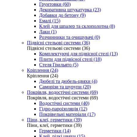
Грунтовки (60)
Декоративна штукатурка (23)
Добавки до бетону (9)
Емалі (15)
Клей для шпалер та склополотна (8)
Лаки (1)
Розчинники та очищувачі (0)
Підвісні стельові системи (36)
Підвісні стельові системи (36)
Комплектуючі для підвісної стелі (13)
Плити для підвісної стелі (18)
Стеля Грильято (5)
Кріплення (24)
Кріплення (24)
Дюбелі та дюбель-цвяхи (4)
Саморізи та шурупи (20)
Покрівля, водостічні системи (69)
Покрівля, водостічні системи (69)
Водостічні системи (40)
Гідро-пароізоляція (12)
Покрівельні матеріали (17)
Піни, клеї, герметики (39)
Піни, клеї, герметики (39)
Герметики (14)
Клей, рідкі цвяхи (15)