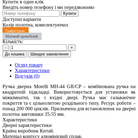
Купити в один клік
Введіть номер телефону і ми передзвонимо
Купити
Доступні варіанти
Колір полотна, комплектуючих
Графіт/хром.
Матовий хром/білий.
Кількість:
-
+
До кошика
Швидке замовлення
Огляд товару
Характеристики
Відгуків (0)
Ручка дверна Morelli MH-44 GR/CP – комбінована ручка на
квадратній підкладці. Використовується для установки як
міжкімнатні, так і вхідні двері. Ручка має гальванічне
покриття та є цільнолитою роздільного типу. Ресурс роботи –
понад 200 000 циклів. Призначена для встановлення на дверні
полотна завтовшки 35-55 мм.
Характеристики
Дверні характеристики
Країна виробник
Китай.
Матеріал корпусу
алюмінієвий сплав.