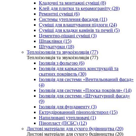
Кладочні та монтажні суміші (8)
Клей для плитки та керамограніту (28)
Ремонтні суміші (6)
Системы утепления фасадов (11)
Суміші для влаштування підлоги (24)
Суміші для кладки камінів та печей (5)
Цементно-піщані суміші (3)
Шпаклівки (15)
Штукатурки (18)
Теплоізоляція та звукоізоляція (77)
Теплоізоляція та звукоізоляція (77)
Ізоляція з фольгою (6)
Ізоляція для каркасних конструкцій та
скатних покрівель (30)
Ізоляція для системи «Вентильований фасад»
(4)
Ізоляція для системи «Плоска покрівля» (14)
Ізоляція для системи «Штукатурний фасад»
(9)
Ізоляція для фундаменту (3)
Ектрудірованний пінополістирол (15)
Напилювані утеплювачі (1)
Пінопласт (ПСБС) (12)
Листові матеріали для сухого будівництва (20)
Листові матеріали для сухого будівництва (20)