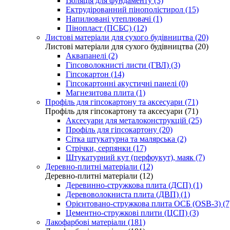
Ізоляція для фундаменту (3)
Ектрудірованний пінополістирол (15)
Напилювані утеплювачі (1)
Пінопласт (ПСБС) (12)
Листові матеріали для сухого будівництва (20)
Листові матеріали для сухого будівництва (20)
Аквапанелі (2)
Гіпсоволокнисті листи (ГВЛ) (3)
Гіпсокартон (14)
Гіпсокартонні акустичні панелі (0)
Магнезитова плита (1)
Профіль для гіпсокартону та аксесуари (71)
Профіль для гіпсокартону та аксесуари (71)
Аксесуари для металоконструкцій (25)
Профіль для гіпсокартону (20)
Сітка штукатурна та малярська (2)
Стрічки, серпянки (17)
Штукатурний кут (перфоукут), маяк (7)
Деревно-плитні матеріали (12)
Деревно-плитні матеріали (12)
Деревинно-стружкова плита (ДСП) (1)
Деревоволокниста плита (ДВП) (1)
Орієнтовано-стружкова плита ОСБ (OSB-3) (7
Цементно-стружкові плити (ЦСП) (3)
Лакофарбові матеріали (181)