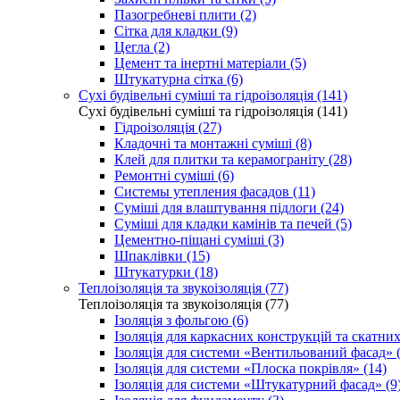
Пазогребневі плити (2)
Сітка для кладки (9)
Цегла (2)
Цемент та інертні матеріали (5)
Штукатурна сітка (6)
Сухі будівельні суміші та гідроізоляція (141)
Сухі будівельні суміші та гідроізоляція (141)
Гідроізоляція (27)
Кладочні та монтажні суміші (8)
Клей для плитки та керамограніту (28)
Ремонтні суміші (6)
Системы утепления фасадов (11)
Суміші для влаштування підлоги (24)
Суміші для кладки камінів та печей (5)
Цементно-піщані суміші (3)
Шпаклівки (15)
Штукатурки (18)
Теплоізоляція та звукоізоляція (77)
Теплоізоляція та звукоізоляція (77)
Ізоляція з фольгою (6)
Ізоляція для каркасних конструкцій та скатних
Ізоляція для системи «Вентильований фасад» (
Ізоляція для системи «Плоска покрівля» (14)
Ізоляція для системи «Штукатурний фасад» (9