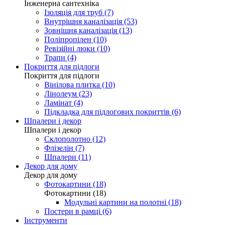
Інженерна сантехніка
Ізоляція для труб (7)
Внутрішня каналізація (53)
Зовнішня каналізація (13)
Поліпропілен (10)
Ревізійні люки (10)
Трапи (4)
Покриття для підлоги
Покриття для підлоги
Вінілова плитка (10)
Лінолеум (23)
Ламінат (4)
Підкладка для підлогових покриттів (6)
Шпалери і декор
Шпалери і декор
Склополотно (12)
Флізелін (7)
Шпалери (11)
Декор для дому
Декор для дому
Фотокартини (18)
Фотокартини (18)
Модульні картини на полотні (18)
Постери в рамці (6)
Інструменти