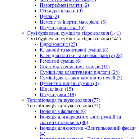
Пазогребневі плити (2)
Сітка для кладки (9)
Цегла (2)
Цемент та інертні матеріали (5)
Штукатурна сітка (6)
Сухі будівельні суміші та гідроізоляція (141)
Сухі будівельні суміші та гідроізоляція (141)
Гідроізоляція (27)
Кладочні та монтажні суміші (8)
Клей для плитки та керамограніту (28)
Ремонтні суміші (6)
Системы утепления фасадов (11)
Суміші для влаштування підлоги (24)
Суміші для кладки камінів та печей (5)
Цементно-піщані суміші (3)
Шпаклівки (15)
Штукатурки (18)
Теплоізоляція та звукоізоляція (77)
Теплоізоляція та звукоізоляція (77)
Ізоляція з фольгою (6)
Ізоляція для каркасних конструкцій та
скатних покрівель (30)
Ізоляція для системи «Вентильований фасад»
(4)