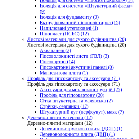
Ізоляція для системи «Плоска покрівля» (14)
Ізоляція для системи «Штукатурний фасад»
(9)
Ізоляція для фундаменту (3)
Ектрудірованний пінополістирол (15)
Напилювані утеплювачі (1)
Пінопласт (ПСБС) (12)
Листові матеріали для сухого будівництва (20)
Листові матеріали для сухого будівництва (20)
Аквапанелі (2)
Гіпсоволокнисті листи (ГВЛ) (3)
Гіпсокартон (14)
Гіпсокартонні акустичні панелі (0)
Магнезитова плита (1)
Профіль для гіпсокартону та аксесуари (71)
Профіль для гіпсокартону та аксесуари (71)
Аксесуари для металоконструкцій (25)
Профіль для гіпсокартону (20)
Сітка штукатурна та малярська (2)
Стрічки, серпянки (17)
Штукатурний кут (перфоукут), маяк (7)
Деревно-плитні матеріали (12)
Деревно-плитні матеріали (12)
Деревинно-стружкова плита (ДСП) (1)
Деревоволокниста плита (ДВП) (1)