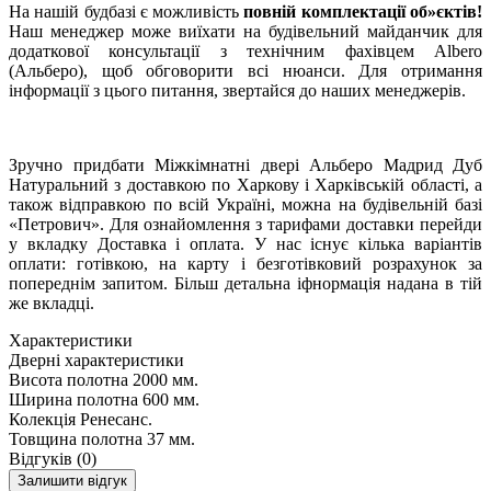
На нашій будбазі є можливість
повній комплектації об»єктів!
Наш менеджер може виїхати на будівельний майданчик для
додаткової консультації з технічним фахівцем Albero
(Альберо), щоб обговорити всі нюанси. Для отримання
інформації з цього питання, звертайся до наших менеджерів.
Зручно придбати Міжкімнатні двері Альберо Мадрид Дуб
Натуральний з доставкою по Харкову і Харківській області, а
також відправкою по всій Україні, можна на будівельній базі
«Петрович». Для ознайомлення з тарифами доставки перейди
у вкладку Доставка і оплата. У нас існує кілька варіантів
оплати: готівкою, на карту і безготівковий розрахунок за
попереднім запитом. Більш детальна іфнормація надана в тій
же вкладці.
Характеристики
Дверні характеристики
Висота полотна
2000 мм.
Ширина полотна
600 мм.
Колекція
Ренесанс.
Товщина полотна
37 мм.
Відгуків (0)
Залишити відгук