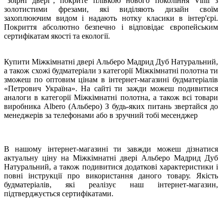
"збірні двері", покрите плівкою нового покоління Vinil з
золотистими фрезами, які виділяють дизайн своїм
захоплюючим видом і надають нотку класики в інтер'єрі.
Покриття абсолютно безпечно і відповідає європейським
сертифікатам якості та екології.
Купити Міжкімнатні двері Альберо Мадрид Дуб Натуральний,
а також схожі будматеріали з категорії Міжкімнатні полотна ти
зможеш по оптовим цінам в інтернет-магазині будматеріалів
«Петрович Україна». На сайті ти зажди можеш подивитися
аналоги в категорії Міжкімнатні полотна, а також всі товари
виробника Albero (Альберо) З будь-яких питань звертайся до
менеджерів за телефонами або в зручний тобі месенджер
В нашому інтернет-магазині ти завжди можеш дізнатися
актуальну ціну на Міжкімнатні двері Альберо Мадрид Дуб
Натуральний, а також подивитися додаткові характеристики і
повні інструкції про використання даного товару. Якість
будматеріалів, які реалізує наш інтернет-магазин,
підтверджується сертифікатами.