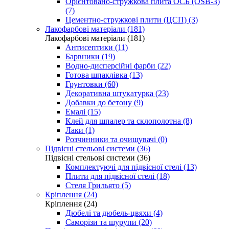
Орієнтовано-стружкова плита ОСБ (OSB-3)
(7)
Цементно-стружкові плити (ЦСП) (3)
Лакофарбові матеріали (181)
Лакофарбові матеріали (181)
Антисептики (11)
Барвники (19)
Водно-дисперсійні фарби (22)
Готова шпаклівка (13)
Грунтовки (60)
Декоративна штукатурка (23)
Добавки до бетону (9)
Емалі (15)
Клей для шпалер та склополотна (8)
Лаки (1)
Розчинники та очищувачі (0)
Підвісні стельові системи (36)
Підвісні стельові системи (36)
Комплектуючі для підвісної стелі (13)
Плити для підвісної стелі (18)
Стеля Грильято (5)
Кріплення (24)
Кріплення (24)
Дюбелі та дюбель-цвяхи (4)
Саморізи та шурупи (20)