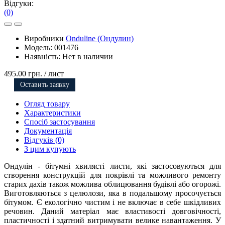
Відгуки:
(0)
Виробники
Onduline (Ондулин)
Модель:
001476
Наявність:
Нет в наличии
495.00 грн.
/ лист
Оставить заявку
Огляд товару
Характеристики
Спосіб застосування
Документація
Відгуків (0)
З цим купують
Ондулін - бітумні хвилясті листи, які застосовуються для
створення конструкцій для покрівлі та можливого ремонту
старих дахів також можлива облицювання будівлі або огорожі.
Виготовляються з целюлози, яка в подальшому просочується
бітумом. Є екологічно чистим і не включає в себе шкідливих
речовин. Даний матеріал має властивості довговічності,
пластичності і здатний витримувати велике навантаження. У