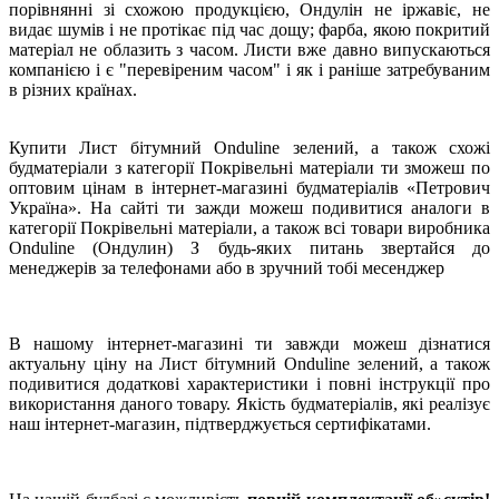
порівнянні зі схожою продукцією, Ондулін не іржавіє, не
видає шумів і не протікає під час дощу; фарба, якою покритий
матеріал не облазить з часом. Листи вже давно випускаються
компанією і є "перевіреним часом" і як і раніше затребуваним
в різних країнах.
Купити Лист бітумний Onduline зелений, а також схожі
будматеріали з категорії Покрівельні матеріали ти зможеш по
оптовим цінам в інтернет-магазині будматеріалів «Петрович
Україна». На сайті ти зажди можеш подивитися аналоги в
категорії Покрівельні матеріали, а також всі товари виробника
Onduline (Ондулин) З будь-яких питань звертайся до
менеджерів за телефонами або в зручний тобі месенджер
В нашому інтернет-магазині ти завжди можеш дізнатися
актуальну ціну на Лист бітумний Onduline зелений, а також
подивитися додаткові характеристики і повні інструкції про
використання даного товару. Якість будматеріалів, які реалізує
наш інтернет-магазин, підтверджується сертифікатами.