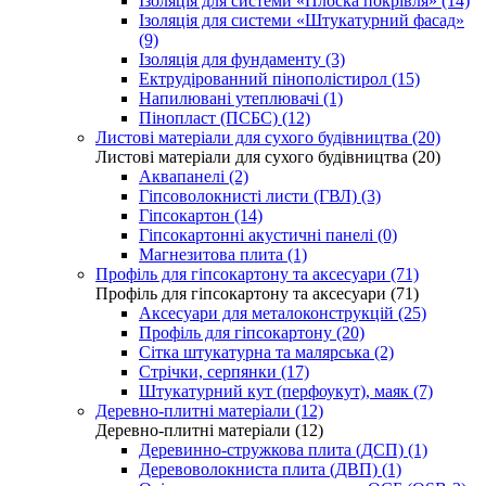
Ізоляція для системи «Плоска покрівля» (14)
Ізоляція для системи «Штукатурний фасад»
(9)
Ізоляція для фундаменту (3)
Ектрудірованний пінополістирол (15)
Напилювані утеплювачі (1)
Пінопласт (ПСБС) (12)
Листові матеріали для сухого будівництва (20)
Листові матеріали для сухого будівництва (20)
Аквапанелі (2)
Гіпсоволокнисті листи (ГВЛ) (3)
Гіпсокартон (14)
Гіпсокартонні акустичні панелі (0)
Магнезитова плита (1)
Профіль для гіпсокартону та аксесуари (71)
Профіль для гіпсокартону та аксесуари (71)
Аксесуари для металоконструкцій (25)
Профіль для гіпсокартону (20)
Сітка штукатурна та малярська (2)
Стрічки, серпянки (17)
Штукатурний кут (перфоукут), маяк (7)
Деревно-плитні матеріали (12)
Деревно-плитні матеріали (12)
Деревинно-стружкова плита (ДСП) (1)
Деревоволокниста плита (ДВП) (1)