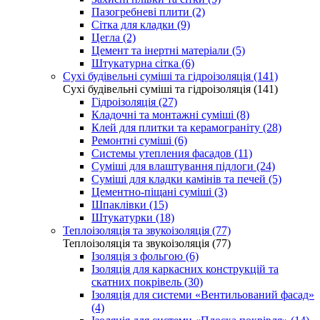
Пазогребневі плити (2)
Сітка для кладки (9)
Цегла (2)
Цемент та інертні матеріали (5)
Штукатурна сітка (6)
Сухі будівельні суміші та гідроізоляція (141)
Сухі будівельні суміші та гідроізоляція (141)
Гідроізоляція (27)
Кладочні та монтажні суміші (8)
Клей для плитки та керамограніту (28)
Ремонтні суміші (6)
Системы утепления фасадов (11)
Суміші для влаштування підлоги (24)
Суміші для кладки камінів та печей (5)
Цементно-піщані суміші (3)
Шпаклівки (15)
Штукатурки (18)
Теплоізоляція та звукоізоляція (77)
Теплоізоляція та звукоізоляція (77)
Ізоляція з фольгою (6)
Ізоляція для каркасних конструкцій та
скатних покрівель (30)
Ізоляція для системи «Вентильований фасад»
(4)