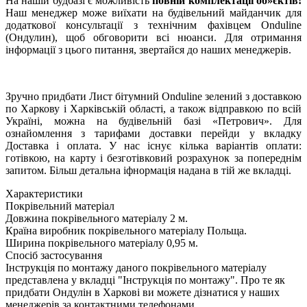
На нашій будбазі є можливість
повній комплектації об»єктів!
Наш менеджер може виїхати на будівельний майданчик для
додаткової консультації з технічним фахівцем Onduline
(Ондулин), щоб обговорити всі нюанси. Для отримання
інформації з цього питання, звертайся до наших менеджерів.
Зручно придбати Лист бітумний Onduline зелений з доставкою
по Харкову і Харківській області, а також відправкою по всій
Україні, можна на будівельній базі «Петрович». Для
ознайомлення з тарифами доставки перейди у вкладку
Доставка і оплата. У нас існує кілька варіантів оплати:
готівкою, на карту і безготівковий розрахунок за попереднім
запитом. Більш детальна іфнормація надана в тій же вкладці.
Характеристики
Покрівельний матеріал
Довжина покрівельного матеріалу
2 м.
Країна виробник покрівельного матеріалу
Польща.
Ширина покрівельного матеріалу
0,95 м.
Спосіб застосування
Інструкція по монтажу даного покрівельного матеріалу
представлена у вкладці "Інструкція по монтажу". Про те як
придбати Ондулін в Харкові ви можете дізнатися у наших
менеджерів за контактними телефонами.