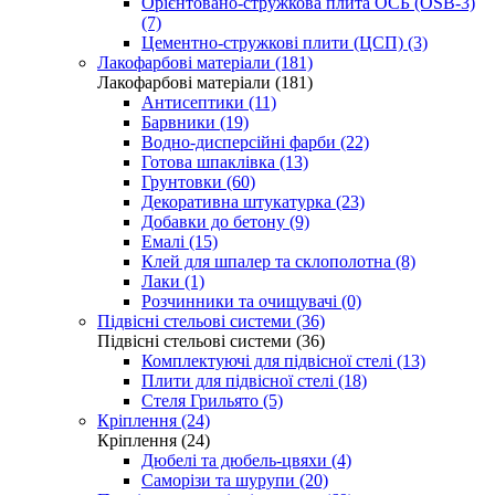
Орієнтовано-стружкова плита ОСБ (OSB-3)
(7)
Цементно-стружкові плити (ЦСП) (3)
Лакофарбові матеріали (181)
Лакофарбові матеріали (181)
Антисептики (11)
Барвники (19)
Водно-дисперсійні фарби (22)
Готова шпаклівка (13)
Грунтовки (60)
Декоративна штукатурка (23)
Добавки до бетону (9)
Емалі (15)
Клей для шпалер та склополотна (8)
Лаки (1)
Розчинники та очищувачі (0)
Підвісні стельові системи (36)
Підвісні стельові системи (36)
Комплектуючі для підвісної стелі (13)
Плити для підвісної стелі (18)
Стеля Грильято (5)
Кріплення (24)
Кріплення (24)
Дюбелі та дюбель-цвяхи (4)
Саморізи та шурупи (20)