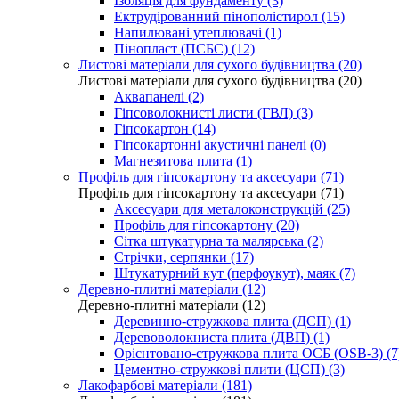
Ізоляція для фундаменту (3)
Ектрудірованний пінополістирол (15)
Напилювані утеплювачі (1)
Пінопласт (ПСБС) (12)
Листові матеріали для сухого будівництва (20)
Листові матеріали для сухого будівництва (20)
Аквапанелі (2)
Гіпсоволокнисті листи (ГВЛ) (3)
Гіпсокартон (14)
Гіпсокартонні акустичні панелі (0)
Магнезитова плита (1)
Профіль для гіпсокартону та аксесуари (71)
Профіль для гіпсокартону та аксесуари (71)
Аксесуари для металоконструкцій (25)
Профіль для гіпсокартону (20)
Сітка штукатурна та малярська (2)
Стрічки, серпянки (17)
Штукатурний кут (перфоукут), маяк (7)
Деревно-плитні матеріали (12)
Деревно-плитні матеріали (12)
Деревинно-стружкова плита (ДСП) (1)
Деревоволокниста плита (ДВП) (1)
Орієнтовано-стружкова плита ОСБ (OSB-3) (7
Цементно-стружкові плити (ЦСП) (3)
Лакофарбові матеріали (181)