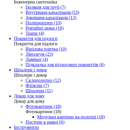
Інженерна сантехніка
Ізоляція для труб (7)
Внутрішня каналізація (53)
Зовнішня каналізація (13)
Поліпропілен (10)
Ревізійні люки (10)
Трапи (4)
Покриття для підлоги
Покриття для підлоги
Вінілова плитка (10)
Лінолеум (23)
Ламінат (4)
Підкладка для підлогових покриттів (6)
Шпалери і декор
Шпалери і декор
Склополотно (12)
Флізелін (7)
Шпалери (11)
Декор для дому
Декор для дому
Фотокартини (18)
Фотокартини (18)
Модульні картини на полотні (18)
Постери в рамці (6)
Інструменти