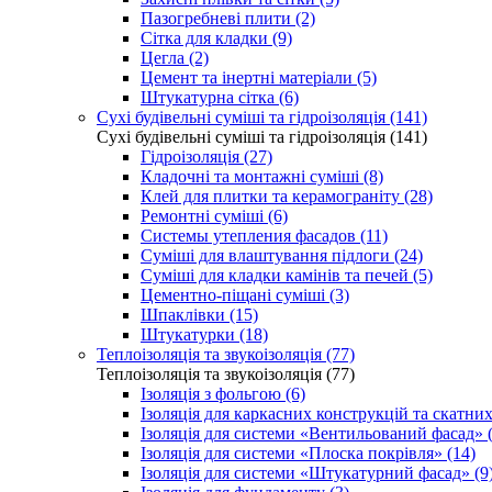
Пазогребневі плити (2)
Сітка для кладки (9)
Цегла (2)
Цемент та інертні матеріали (5)
Штукатурна сітка (6)
Сухі будівельні суміші та гідроізоляція (141)
Сухі будівельні суміші та гідроізоляція (141)
Гідроізоляція (27)
Кладочні та монтажні суміші (8)
Клей для плитки та керамограніту (28)
Ремонтні суміші (6)
Системы утепления фасадов (11)
Суміші для влаштування підлоги (24)
Суміші для кладки камінів та печей (5)
Цементно-піщані суміші (3)
Шпаклівки (15)
Штукатурки (18)
Теплоізоляція та звукоізоляція (77)
Теплоізоляція та звукоізоляція (77)
Ізоляція з фольгою (6)
Ізоляція для каркасних конструкцій та скатних
Ізоляція для системи «Вентильований фасад» (
Ізоляція для системи «Плоска покрівля» (14)
Ізоляція для системи «Штукатурний фасад» (9