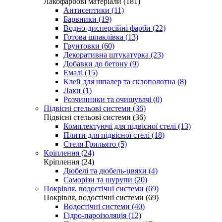
Лакофарбові матеріали (181)
Антисептики (11)
Барвники (19)
Водно-дисперсійні фарби (22)
Готова шпаклівка (13)
Грунтовки (60)
Декоративна штукатурка (23)
Добавки до бетону (9)
Емалі (15)
Клей для шпалер та склополотна (8)
Лаки (1)
Розчинники та очищувачі (0)
Підвісні стельові системи (36)
Підвісні стельові системи (36)
Комплектуючі для підвісної стелі (13)
Плити для підвісної стелі (18)
Стеля Грильято (5)
Кріплення (24)
Кріплення (24)
Дюбелі та дюбель-цвяхи (4)
Саморізи та шурупи (20)
Покрівля, водостічні системи (69)
Покрівля, водостічні системи (69)
Водостічні системи (40)
Гідро-пароізоляція (12)