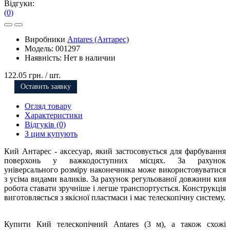
Відгуки:
(0)
Виробники
Antares (Антарес)
Модель:
001297
Наявність:
Нет в наличии
122.05 грн.
/ шт.
Оставить заявку
Огляд товару
Характеристики
Відгуків (0)
З цим купують
Кий Антарес - аксесуар, який застосовується для фарбування
поверхонь у важкодоступних місцях. За рахунок
універсального розміру наконечника може використовуватися
з усіма видами валиків. За рахунок регульованої довжини кия
робота ставати зручніше і легше транспортується. Конструкція
виготовляється з якісної пластмаси і має телескопічну систему.
Купити Кий телескопічний Antares (3 м), а також схожі