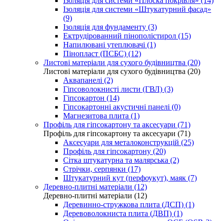
Ізоляція для системи «Плоска покрівля» (14)
Ізоляція для системи «Штукатурний фасад»
(9)
Ізоляція для фундаменту (3)
Ектрудірованний пінополістирол (15)
Напилювані утеплювачі (1)
Пінопласт (ПСБС) (12)
Листові матеріали для сухого будівництва (20)
Листові матеріали для сухого будівництва (20)
Аквапанелі (2)
Гіпсоволокнисті листи (ГВЛ) (3)
Гіпсокартон (14)
Гіпсокартонні акустичні панелі (0)
Магнезитова плита (1)
Профіль для гіпсокартону та аксесуари (71)
Профіль для гіпсокартону та аксесуари (71)
Аксесуари для металоконструкцій (25)
Профіль для гіпсокартону (20)
Сітка штукатурна та малярська (2)
Стрічки, серпянки (17)
Штукатурний кут (перфоукут), маяк (7)
Деревно-плитні матеріали (12)
Деревно-плитні матеріали (12)
Деревинно-стружкова плита (ДСП) (1)
Деревоволокниста плита (ДВП) (1)