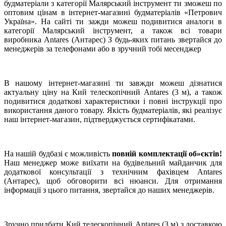
будматеріали з категорії Малярський інструмент ти зможеш по
оптовим цінам в інтернет-магазині будматеріалів «Петрович
Україна». На сайті ти зажди можеш подивитися аналоги в
категорії Малярський інструмент, а також всі товари
виробника Antares (Антарес) З будь-яких питань звертайся до
менеджерів за телефонами або в зручний тобі месенджер
В нашому інтернет-магазині ти завжди можеш дізнатися
актуальну ціну на Кий телескопічний Antares (3 м), а також
подивитися додаткові характеристики і повні інструкції про
використання даного товару. Якість будматеріалів, які реалізує
наш інтернет-магазин, підтверджується сертифікатами.
На нашій будбазі є можливість
повній комплектації об»єктів!
Наш менеджер може виїхати на будівельний майданчик для
додаткової консультації з технічним фахівцем Antares
(Антарес), щоб обговорити всі нюанси. Для отримання
інформації з цього питання, звертайся до наших менеджерів.
Зручно придбати Кий телескопічний Antares (3 м) з доставкою