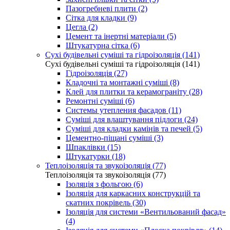
Пазогребневі плити (2)
Сітка для кладки (9)
Цегла (2)
Цемент та інертні матеріали (5)
Штукатурна сітка (6)
Сухі будівельні суміші та гідроізоляція (141)
Сухі будівельні суміші та гідроізоляція (141)
Гідроізоляція (27)
Кладочні та монтажні суміші (8)
Клей для плитки та керамограніту (28)
Ремонтні суміші (6)
Системы утепления фасадов (11)
Суміші для влаштування підлоги (24)
Суміші для кладки камінів та печей (5)
Цементно-піщані суміші (3)
Шпаклівки (15)
Штукатурки (18)
Теплоізоляція та звукоізоляція (77)
Теплоізоляція та звукоізоляція (77)
Ізоляція з фольгою (6)
Ізоляція для каркасних конструкцій та
скатних покрівель (30)
Ізоляція для системи «Вентильований фасад»
(4)