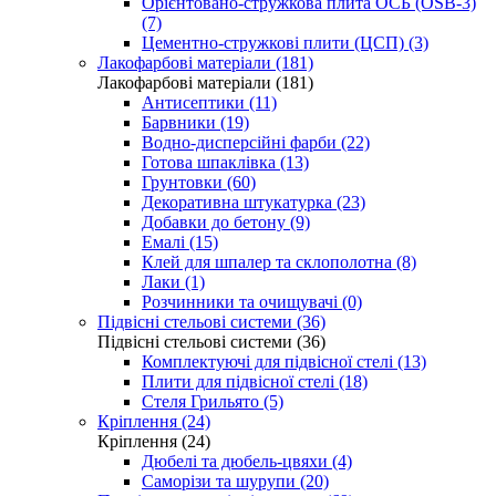
Орієнтовано-стружкова плита ОСБ (OSB-3)
(7)
Цементно-стружкові плити (ЦСП) (3)
Лакофарбові матеріали (181)
Лакофарбові матеріали (181)
Антисептики (11)
Барвники (19)
Водно-дисперсійні фарби (22)
Готова шпаклівка (13)
Грунтовки (60)
Декоративна штукатурка (23)
Добавки до бетону (9)
Емалі (15)
Клей для шпалер та склополотна (8)
Лаки (1)
Розчинники та очищувачі (0)
Підвісні стельові системи (36)
Підвісні стельові системи (36)
Комплектуючі для підвісної стелі (13)
Плити для підвісної стелі (18)
Стеля Грильято (5)
Кріплення (24)
Кріплення (24)
Дюбелі та дюбель-цвяхи (4)
Саморізи та шурупи (20)