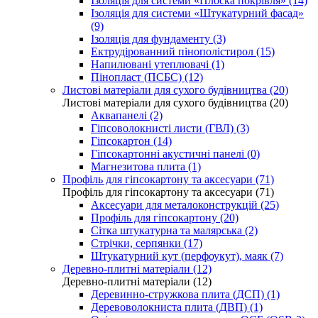
Ізоляція для системи «Плоска покрівля» (14)
Ізоляція для системи «Штукатурний фасад»
(9)
Ізоляція для фундаменту (3)
Ектрудірованний пінополістирол (15)
Напилювані утеплювачі (1)
Пінопласт (ПСБС) (12)
Листові матеріали для сухого будівництва (20)
Листові матеріали для сухого будівництва (20)
Аквапанелі (2)
Гіпсоволокнисті листи (ГВЛ) (3)
Гіпсокартон (14)
Гіпсокартонні акустичні панелі (0)
Магнезитова плита (1)
Профіль для гіпсокартону та аксесуари (71)
Профіль для гіпсокартону та аксесуари (71)
Аксесуари для металоконструкцій (25)
Профіль для гіпсокартону (20)
Сітка штукатурна та малярська (2)
Стрічки, серпянки (17)
Штукатурний кут (перфоукут), маяк (7)
Деревно-плитні матеріали (12)
Деревно-плитні матеріали (12)
Деревинно-стружкова плита (ДСП) (1)
Деревоволокниста плита (ДВП) (1)