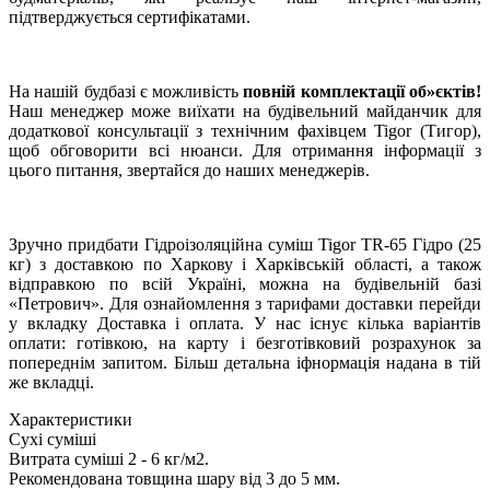
підтверджується сертифікатами.
На нашій будбазі є можливість
повній комплектації об»єктів!
Наш менеджер може виїхати на будівельний майданчик для
додаткової консультації з технічним фахівцем Tigor (Тигор),
щоб обговорити всі нюанси. Для отримання інформації з
цього питання, звертайся до наших менеджерів.
Зручно придбати Гідроізоляційна суміш Tigor TR-65 Гідро (25
кг) з доставкою по Харкову і Харківській області, а також
відправкою по всій Україні, можна на будівельній базі
«Петрович». Для ознайомлення з тарифами доставки перейди
у вкладку Доставка і оплата. У нас існує кілька варіантів
оплати: готівкою, на карту і безготівковий розрахунок за
попереднім запитом. Більш детальна іфнормація надана в тій
же вкладці.
Характеристики
Сухі суміші
Витрата суміші
2 - 6 кг/м2.
Рекомендована товщина шару
від 3 до 5 мм.