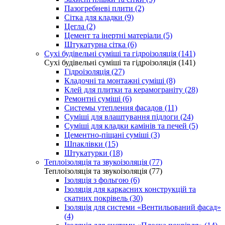
Пазогребневі плити (2)
Сітка для кладки (9)
Цегла (2)
Цемент та інертні матеріали (5)
Штукатурна сітка (6)
Сухі будівельні суміші та гідроізоляція (141)
Сухі будівельні суміші та гідроізоляція (141)
Гідроізоляція (27)
Кладочні та монтажні суміші (8)
Клей для плитки та керамограніту (28)
Ремонтні суміші (6)
Системы утепления фасадов (11)
Суміші для влаштування підлоги (24)
Суміші для кладки камінів та печей (5)
Цементно-піщані суміші (3)
Шпаклівки (15)
Штукатурки (18)
Теплоізоляція та звукоізоляція (77)
Теплоізоляція та звукоізоляція (77)
Ізоляція з фольгою (6)
Ізоляція для каркасних конструкцій та
скатних покрівель (30)
Ізоляція для системи «Вентильований фасад»
(4)