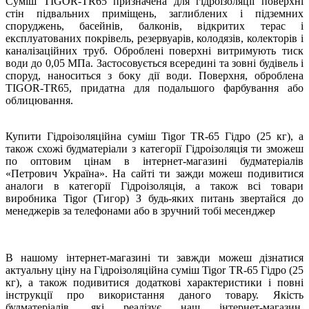
Суміш TIGOR-TR65 призначена для гідроізоляції поверхні
стін підвальних приміщень, заглиблених і підземних
споруджень, басейнів, балконів, відкритих терас і
експлуатованих покрівель, резервуарів, колодязів, колекторів і
каналізаційних труб. Оброблені поверхні витримують тиск
води до 0,05 МПа. Застосовується всередині та зовні будівель і
споруд, наноситься з боку дії води. Поверхня, оброблена
TIGOR-TR65, придатна для подальшого фарбування або
облицювання.
Купити Гідроізоляційна суміш Tigor TR-65 Гідро (25 кг), а
також схожі будматеріали з категорії Гідроізоляція ти зможеш
по оптовим цінам в інтернет-магазині будматеріалів
«Петрович Україна». На сайті ти зажди можеш подивитися
аналоги в категорії Гідроізоляція, а також всі товари
виробника Tigor (Тигор) З будь-яких питань звертайся до
менеджерів за телефонами або в зручний тобі месенджер
В нашому інтернет-магазині ти завжди можеш дізнатися
актуальну ціну на Гідроізоляційна суміш Tigor TR-65 Гідро (25
кг), а також подивитися додаткові характеристики і повні
інструкції про використання даного товару. Якість
будматеріалів, які реалізує наш інтернет-магазин,