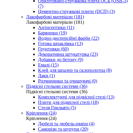
Орієнтовано-стружкова плита ОСБ (OSB-3)
(7)
Цементно-стружкові плити (ЦСП) (3)
Лакофарбові матеріали (181)
Лакофарбові матеріали (181)
Антисептики (11)
Барвники (19)
Водно-дисперсійні фарби (22)
Готова шпаклівка (13)
Грунтовки (60)
Декоративна штукатурка (23)
Добавки до бетону (9)
Емалі (15)
Клей для шпалер та склополотна (8)
Лаки (1)
Розчинники та очищувачі (0)
Підвісні стельові системи (36)
Підвісні стельові системи (36)
Комплектуючі для підвісної стелі (13)
Плити для підвісної стелі (18)
Стеля Грильято (5)
Кріплення (24)
Кріплення (24)
Дюбелі та дюбель-цвяхи (4)
Саморізи та шурупи (20)