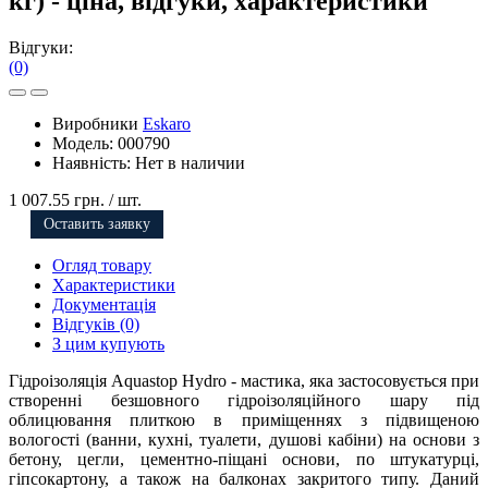
кг) - ціна, відгуки, характеристики
Відгуки:
(0)
Виробники
Eskaro
Модель:
000790
Наявність:
Нет в наличии
1 007.55 грн.
/ шт.
Оставить заявку
Огляд товару
Характеристики
Документація
Відгуків (0)
З цим купують
Гідроізоляція Aquastop Hydro - мастика, яка застосовується при
створенні безшовного гідроізоляційного шару під
облицювання плиткою в приміщеннях з підвищеною
вологості (ванни, кухні, туалети, душові кабіни) на основи з
бетону, цегли, цементно-піщані основи, по штукатурці,
гіпсокартону, а також на балконах закритого типу. Даний