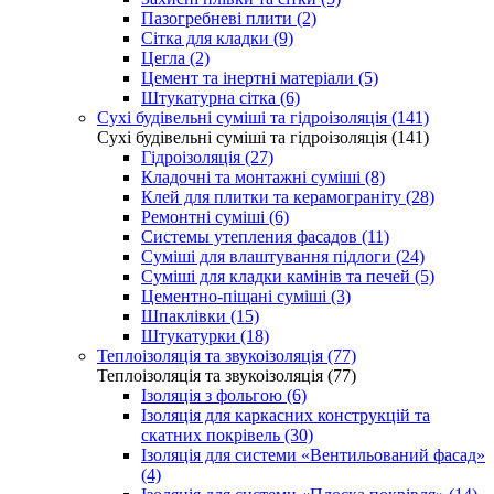
Пазогребневі плити (2)
Сітка для кладки (9)
Цегла (2)
Цемент та інертні матеріали (5)
Штукатурна сітка (6)
Сухі будівельні суміші та гідроізоляція (141)
Сухі будівельні суміші та гідроізоляція (141)
Гідроізоляція (27)
Кладочні та монтажні суміші (8)
Клей для плитки та керамограніту (28)
Ремонтні суміші (6)
Системы утепления фасадов (11)
Суміші для влаштування підлоги (24)
Суміші для кладки камінів та печей (5)
Цементно-піщані суміші (3)
Шпаклівки (15)
Штукатурки (18)
Теплоізоляція та звукоізоляція (77)
Теплоізоляція та звукоізоляція (77)
Ізоляція з фольгою (6)
Ізоляція для каркасних конструкцій та
скатних покрівель (30)
Ізоляція для системи «Вентильований фасад»
(4)