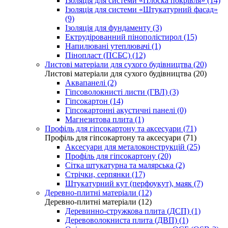
Ізоляція для системи «Плоска покрівля» (14)
Ізоляція для системи «Штукатурний фасад»
(9)
Ізоляція для фундаменту (3)
Ектрудірованний пінополістирол (15)
Напилювані утеплювачі (1)
Пінопласт (ПСБС) (12)
Листові матеріали для сухого будівництва (20)
Листові матеріали для сухого будівництва (20)
Аквапанелі (2)
Гіпсоволокнисті листи (ГВЛ) (3)
Гіпсокартон (14)
Гіпсокартонні акустичні панелі (0)
Магнезитова плита (1)
Профіль для гіпсокартону та аксесуари (71)
Профіль для гіпсокартону та аксесуари (71)
Аксесуари для металоконструкцій (25)
Профіль для гіпсокартону (20)
Сітка штукатурна та малярська (2)
Стрічки, серпянки (17)
Штукатурний кут (перфоукут), маяк (7)
Деревно-плитні матеріали (12)
Деревно-плитні матеріали (12)
Деревинно-стружкова плита (ДСП) (1)
Деревоволокниста плита (ДВП) (1)