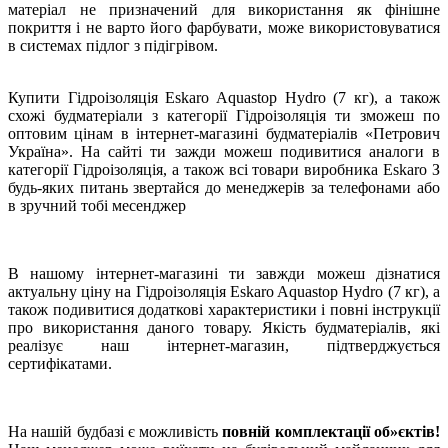
матеріал не призначений для використання як фінішне
покриття і не варто його фарбувати, може використовуватися
в системах підлог з підігрівом.
Купити Гідроізоляція Eskaro Aquastop Hydro (7 кг), а також
схожі будматеріали з категорії Гідроізоляція ти зможеш по
оптовим цінам в інтернет-магазині будматеріалів «Петрович
Україна». На сайті ти зажди можеш подивитися аналоги в
категорії Гідроізоляція, а також всі товари виробника Eskaro З
будь-яких питань звертайся до менеджерів за телефонами або
в зручний тобі месенджер
В нашому інтернет-магазині ти завжди можеш дізнатися
актуальну ціну на Гідроізоляція Eskaro Aquastop Hydro (7 кг), а
також подивитися додаткові характеристики і повні інструкції
про використання даного товару. Якість будматеріалів, які
реалізує наш інтернет-магазин, підтверджується
сертифікатами.
На нашій будбазі є можливість
повній комплектації об»єктів!