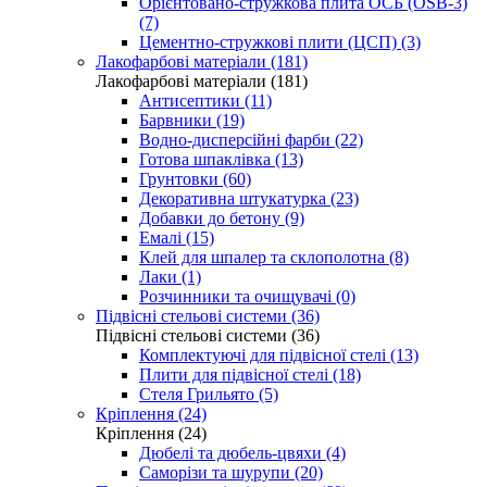
Орієнтовано-стружкова плита ОСБ (OSB-3)
(7)
Цементно-стружкові плити (ЦСП) (3)
Лакофарбові матеріали (181)
Лакофарбові матеріали (181)
Антисептики (11)
Барвники (19)
Водно-дисперсійні фарби (22)
Готова шпаклівка (13)
Грунтовки (60)
Декоративна штукатурка (23)
Добавки до бетону (9)
Емалі (15)
Клей для шпалер та склополотна (8)
Лаки (1)
Розчинники та очищувачі (0)
Підвісні стельові системи (36)
Підвісні стельові системи (36)
Комплектуючі для підвісної стелі (13)
Плити для підвісної стелі (18)
Стеля Грильято (5)
Кріплення (24)
Кріплення (24)
Дюбелі та дюбель-цвяхи (4)
Саморізи та шурупи (20)