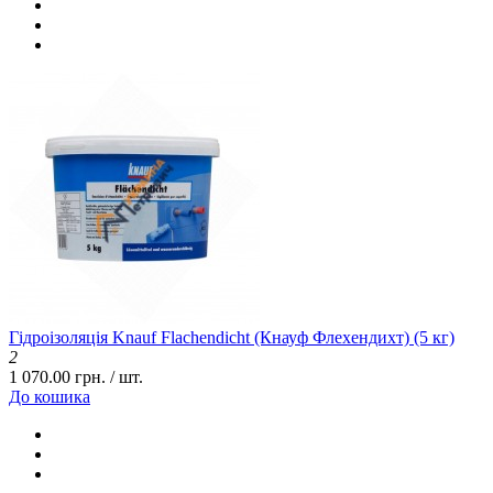
Гідроізоляція Knauf Flachendicht (Кнауф Флехендихт) (5 кг)
2
1 070.00 грн. / шт.
До кошика