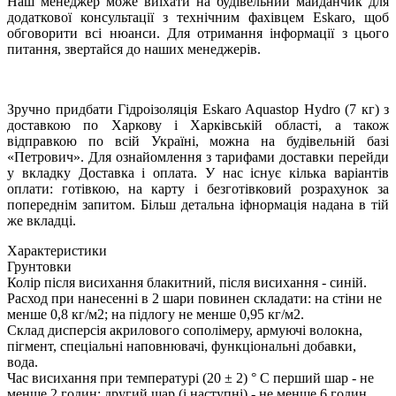
Наш менеджер може виїхати на будівельний майданчик для
додаткової консультації з технічним фахівцем Eskaro, щоб
обговорити всі нюанси. Для отримання інформації з цього
питання, звертайся до наших менеджерів.
Зручно придбати Гідроізоляція Eskaro Aquastop Hydro (7 кг) з
доставкою по Харкову і Харківській області, а також
відправкою по всій Україні, можна на будівельній базі
«Петрович». Для ознайомлення з тарифами доставки перейди
у вкладку Доставка і оплата. У нас існує кілька варіантів
оплати: готівкою, на карту і безготівковий розрахунок за
попереднім запитом. Більш детальна іфнормація надана в тій
же вкладці.
Характеристики
Грунтовки
Колір після висихання
блакитний, після висихання - синій.
Расход
при нанесенні в 2 шари повинен складати: на стіни не
менше 0,8 кг/м2; на підлогу не менше 0,95 кг/м2.
Склад
дисперсія акрилового сополімеру, армуючі волокна,
пігмент, спеціальні наповнювачі, функціональні добавки,
вода.
Час висихання при температурі (20 ± 2) ° С
перший шар - не
менше 2 годин; другий шар (і наступні) - не менше 6 годин.