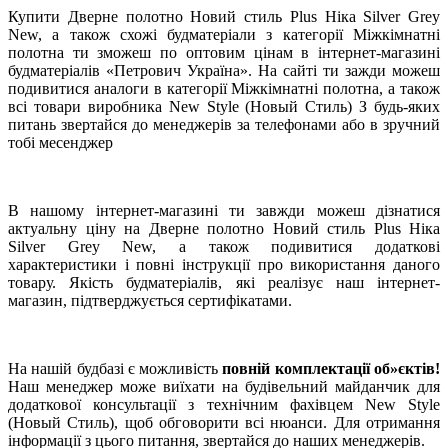
Купити Дверне полотно Новий стиль Plus Ніка Silver Grey
New, а також схожі будматеріали з категорії Міжкімнатні
полотна ти зможеш по оптовим цінам в інтернет-магазині
будматеріалів «Петрович Україна». На сайті ти зажди можеш
подивитися аналоги в категорії Міжкімнатні полотна, а також
всі товари виробника New Style (Новый Стиль) З будь-яких
питань звертайся до менеджерів за телефонами або в зручний
тобі месенджер
В нашому інтернет-магазині ти завжди можеш дізнатися
актуальну ціну на Дверне полотно Новий стиль Plus Ніка
Silver Grey New, а також подивитися додаткові
характеристики і повні інструкції про використання даного
товару. Якість будматеріалів, які реалізує наш інтернет-
магазин, підтверджується сертифікатами.
На нашій будбазі є можливість
повній комплектації об»єктів!
Наш менеджер може виїхати на будівельний майданчик для
додаткової консультації з технічним фахівцем New Style
(Новый Стиль), щоб обговорити всі нюанси. Для отримання
інформації з цього питання, звертайся до наших менеджерів.