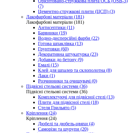
Орієнтовано-стружкова плита ОСБ (OSB-3)
(7)
Цементно-стружкові плити (ЦСП) (3)
Лакофарбові матеріали (181)
Лакофарбові матеріали (181)
Антисептики (11)
Барвники (19)
Водно-дисперсійні фарби (22)
Готова шпаклівка (13)
Грунтовки (60)
Декоративна штукатурка (23)
Добавки до бетону (9)
Емалі (15)
Клей для шпалер та склополотна (8)
Лаки (1)
Розчинники та очищувачі (0)
Підвісні стельові системи (36)
Підвісні стельові системи (36)
Комплектуючі для підвісної стелі (13)
Плити для підвісної стелі (18)
Стеля Грильято (5)
Кріплення (24)
Кріплення (24)
Дюбелі та дюбель-цвяхи (4)
Саморізи та шурупи (20)