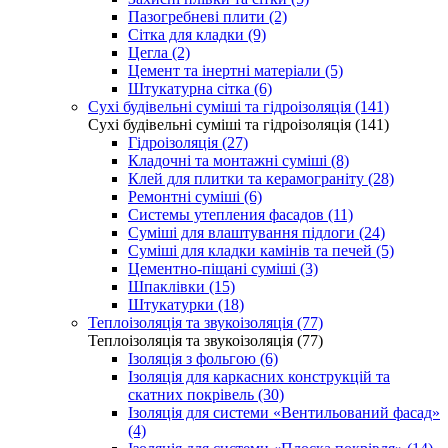
Пазогребневі плити (2)
Сітка для кладки (9)
Цегла (2)
Цемент та інертні матеріали (5)
Штукатурна сітка (6)
Сухі будівельні суміші та гідроізоляція (141)
Сухі будівельні суміші та гідроізоляція (141)
Гідроізоляція (27)
Кладочні та монтажні суміші (8)
Клей для плитки та керамограніту (28)
Ремонтні суміші (6)
Системы утепления фасадов (11)
Суміші для влаштування підлоги (24)
Суміші для кладки камінів та печей (5)
Цементно-піщані суміші (3)
Шпаклівки (15)
Штукатурки (18)
Теплоізоляція та звукоізоляція (77)
Теплоізоляція та звукоізоляція (77)
Ізоляція з фольгою (6)
Ізоляція для каркасних конструкцій та
скатних покрівель (30)
Ізоляція для системи «Вентильований фасад»
(4)