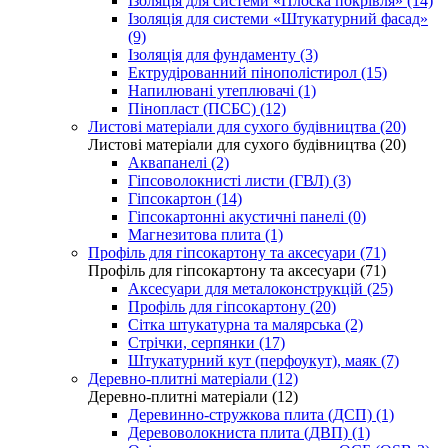
Ізоляція для системи «Плоска покрівля» (14)
Ізоляція для системи «Штукатурний фасад»
(9)
Ізоляція для фундаменту (3)
Ектрудірованний пінополістирол (15)
Напилювані утеплювачі (1)
Пінопласт (ПСБС) (12)
Листові матеріали для сухого будівництва (20)
Листові матеріали для сухого будівництва (20)
Аквапанелі (2)
Гіпсоволокнисті листи (ГВЛ) (3)
Гіпсокартон (14)
Гіпсокартонні акустичні панелі (0)
Магнезитова плита (1)
Профіль для гіпсокартону та аксесуари (71)
Профіль для гіпсокартону та аксесуари (71)
Аксесуари для металоконструкцій (25)
Профіль для гіпсокартону (20)
Сітка штукатурна та малярська (2)
Стрічки, серпянки (17)
Штукатурний кут (перфоукут), маяк (7)
Деревно-плитні матеріали (12)
Деревно-плитні матеріали (12)
Деревинно-стружкова плита (ДСП) (1)
Деревоволокниста плита (ДВП) (1)