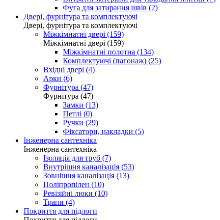
Фуга для затирання швів (2)
Двері, фурнітура та комплектуючі
Двері, фурнітура та комплектуючі
Міжкімнатні двері (159)
Міжкімнатні двері (159)
Міжкімнатні полотна (134)
Комплектуючі (пагонаж) (25)
Вхідні двері (4)
Арки (6)
Фурнітура (47)
Фурнітура (47)
Замки (13)
Петлі (0)
Ручки (29)
Фіксатори, накладки (5)
Інженерна сантехніка
Інженерна сантехніка
Ізоляція для труб (7)
Внутрішня каналізація (53)
Зовнішня каналізація (13)
Поліпропілен (10)
Ревізійні люки (10)
Трапи (4)
Покриття для підлоги
Покриття для підлоги