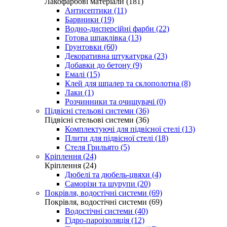
Лакофарбові матеріали (181)
Антисептики (11)
Барвники (19)
Водно-дисперсійні фарби (22)
Готова шпаклівка (13)
Грунтовки (60)
Декоративна штукатурка (23)
Добавки до бетону (9)
Емалі (15)
Клей для шпалер та склополотна (8)
Лаки (1)
Розчинники та очищувачі (0)
Підвісні стельові системи (36)
Підвісні стельові системи (36)
Комплектуючі для підвісної стелі (13)
Плити для підвісної стелі (18)
Стеля Грильято (5)
Кріплення (24)
Кріплення (24)
Дюбелі та дюбель-цвяхи (4)
Саморізи та шурупи (20)
Покрівля, водостічні системи (69)
Покрівля, водостічні системи (69)
Водостічні системи (40)
Гідро-пароізоляція (12)