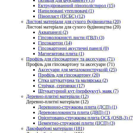
Ізоляція для фундаменту (3)
Ектрудірованний пінополістирол (15)
Напилювані утеплювачі (1)
Пінопласт (ПСБС) (12)
Листові матеріали для сухого будівництва (20)
Листові матеріали для сухого будівництва (20)
Аквапанелі (2)
Гіпсоволокнисті листи (ГВЛ) (3)
Гіпсокартон (14)
Гіпсокартонні акустичні панелі (0)
Магнезитова плита (1)
Профіль для гіпсокартону та аксесуари (71)
Профіль для гіпсокартону та аксесуари (71)
Аксесуари для металоконструкцій (25)
Профіль для гіпсокартону (20)
Сітка штукатурна та малярська (2)
Стрічки, серпянки (17)
Штукатурний кут (перфоукут), маяк (7)
Деревно-плитні матеріали (12)
Деревно-плитні матеріали (12)
Деревинно-стружкова плита (ДСП) (1)
Деревоволокниста плита (ДВП) (1)
Орієнтовано-стружкова плита ОСБ (OSB-3) (7
Цементно-стружкові плити (ЦСП) (3)
Лакофарбові матеріали (181)