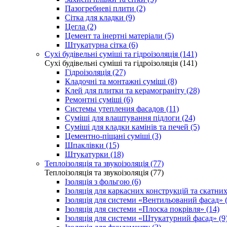
Пазогребневі плити (2)
Сітка для кладки (9)
Цегла (2)
Цемент та інертні матеріали (5)
Штукатурна сітка (6)
Сухі будівельні суміші та гідроізоляція (141)
Сухі будівельні суміші та гідроізоляція (141)
Гідроізоляція (27)
Кладочні та монтажні суміші (8)
Клей для плитки та керамограніту (28)
Ремонтні суміші (6)
Системы утепления фасадов (11)
Суміші для влаштування підлоги (24)
Суміші для кладки камінів та печей (5)
Цементно-піщані суміші (3)
Шпаклівки (15)
Штукатурки (18)
Теплоізоляція та звукоізоляція (77)
Теплоізоляція та звукоізоляція (77)
Ізоляція з фольгою (6)
Ізоляція для каркасних конструкцій та скатних
Ізоляція для системи «Вентильований фасад» (
Ізоляція для системи «Плоска покрівля» (14)
Ізоляція для системи «Штукатурний фасад» (9