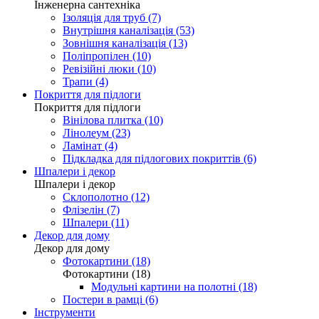
Інженерна сантехніка
Ізоляція для труб (7)
Внутрішня каналізація (53)
Зовнішня каналізація (13)
Поліпропілен (10)
Ревізійні люки (10)
Трапи (4)
Покриття для підлоги
Покриття для підлоги
Вінілова плитка (10)
Лінолеум (23)
Ламінат (4)
Підкладка для підлогових покриттів (6)
Шпалери і декор
Шпалери і декор
Склополотно (12)
Флізелін (7)
Шпалери (11)
Декор для дому
Декор для дому
Фотокартини (18)
Фотокартини (18)
Модульні картини на полотні (18)
Постери в рамці (6)
Інструменти