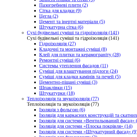
Пазогребневі плити (2)
Сітка для кладки (9)
Цегла (2)
Цемент та інертні матеріали (5)
Штукатурна сітка (6)
Сухі будівельні суміші та гідроізоляція (141)
Сухі будівельні суміші та гідроізоляція (141)
Гідроізоляція (27)
Кладочні та монтажні суміші (8)
Клей для плитки та керамограніту (28)
Ремонтні суміші (6)
Системы утепления фасадов (11)
Суміші для влаштування підлоги (24)
Суміші для кладки камінів та печей (5)
Цементно-піщані суміші (3)
Шпаклівки (15)
Штукатурки (18)
Теплоізоляція та звукоізоляція (77)
Теплоізоляція та звукоізоляція (77)
Ізоляція з фольгою (6)
Ізоляція для каркасних конструкцій та скатних
Ізоляція для системи «Вентильований фасад» (
Ізоляція для системи «Плоска покрівля» (14)
Ізоляція для системи «Штукатурний фасад» (9