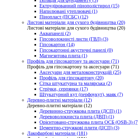
Ізоляція для фундаменту (3)
Ектрудірованний пінополістирол (15)
Напилювані утеплювачі (1)
Пінопласт (ПСБС) (12)
Листові матеріали для сухого будівництва (20)
Листові матеріали для сухого будівництва (20)
Аквапанелі (2)
Гіпсоволокнисті листи (ГВЛ) (3)
Гіпсокартон (14)
Гіпсокартонні акустичні панелі (0)
Магнезитова плита (1)
Профіль для гіпсокартону та аксесуари (71)
Профіль для гіпсокартону та аксесуари (71)
Аксесуари для металоконструкцій (25)
Профіль для гіпсокартону (20)
Сітка штукатурна та малярська (2)
Стрічки, серпянки (17)
Штукатурний кут (перфоукут), маяк (7)
Деревно-плитні матеріали (12)
Деревно-плитні матеріали (12)
Деревинно-стружкова плита (ДСП) (1)
Деревоволокниста плита (ДВП) (1)
Орієнтовано-стружкова плита ОСБ (OSB-3) (7
Цементно-стружкові плити (ЦСП) (3)
Лакофарбові матеріали (181)