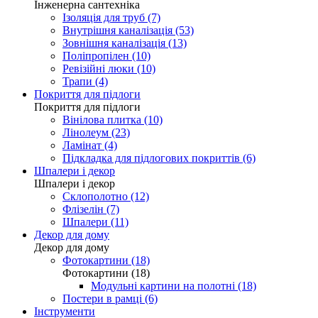
Інженерна сантехніка
Ізоляція для труб (7)
Внутрішня каналізація (53)
Зовнішня каналізація (13)
Поліпропілен (10)
Ревізійні люки (10)
Трапи (4)
Покриття для підлоги
Покриття для підлоги
Вінілова плитка (10)
Лінолеум (23)
Ламінат (4)
Підкладка для підлогових покриттів (6)
Шпалери і декор
Шпалери і декор
Склополотно (12)
Флізелін (7)
Шпалери (11)
Декор для дому
Декор для дому
Фотокартини (18)
Фотокартини (18)
Модульні картини на полотні (18)
Постери в рамці (6)
Інструменти