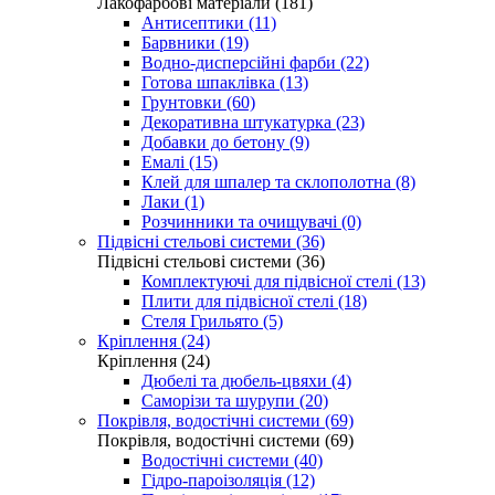
Лакофарбові матеріали (181)
Антисептики (11)
Барвники (19)
Водно-дисперсійні фарби (22)
Готова шпаклівка (13)
Грунтовки (60)
Декоративна штукатурка (23)
Добавки до бетону (9)
Емалі (15)
Клей для шпалер та склополотна (8)
Лаки (1)
Розчинники та очищувачі (0)
Підвісні стельові системи (36)
Підвісні стельові системи (36)
Комплектуючі для підвісної стелі (13)
Плити для підвісної стелі (18)
Стеля Грильято (5)
Кріплення (24)
Кріплення (24)
Дюбелі та дюбель-цвяхи (4)
Саморізи та шурупи (20)
Покрівля, водостічні системи (69)
Покрівля, водостічні системи (69)
Водостічні системи (40)
Гідро-пароізоляція (12)