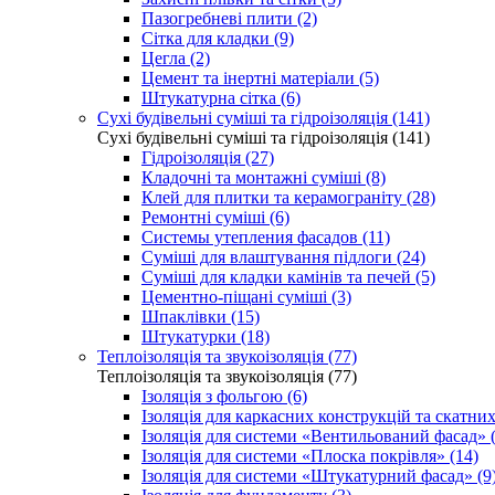
Пазогребневі плити (2)
Сітка для кладки (9)
Цегла (2)
Цемент та інертні матеріали (5)
Штукатурна сітка (6)
Сухі будівельні суміші та гідроізоляція (141)
Сухі будівельні суміші та гідроізоляція (141)
Гідроізоляція (27)
Кладочні та монтажні суміші (8)
Клей для плитки та керамограніту (28)
Ремонтні суміші (6)
Системы утепления фасадов (11)
Суміші для влаштування підлоги (24)
Суміші для кладки камінів та печей (5)
Цементно-піщані суміші (3)
Шпаклівки (15)
Штукатурки (18)
Теплоізоляція та звукоізоляція (77)
Теплоізоляція та звукоізоляція (77)
Ізоляція з фольгою (6)
Ізоляція для каркасних конструкцій та скатних
Ізоляція для системи «Вентильований фасад» (
Ізоляція для системи «Плоска покрівля» (14)
Ізоляція для системи «Штукатурний фасад» (9