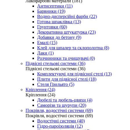
Лакофарбові матеріали (181)
Антисептики (11)
Барвники (19)
Водно-дисперсійні фарби (22)
Готова шпаклівка (13)
Грунтовки (60)
Декоративна штукатурка (23)
Добавки до бетону (9)
Емалі (15)
Клей для шпалер та склополотна (8)
Лаки (1)
Розчинники та очищувачі (0)
Підвісні стельові системи (36)
Підвісні стельові системи (36)
Комплектуючі для підвісної стелі (13)
Плити для підвісної стелі (18)
Стеля Грильято (5)
Кріплення (24)
Кріплення (24)
Дюбелі та дюбель-цвяхи (4)
Саморізи та шурупи (20)
Покрівля, водостічні системи (69)
Покрівля, водостічні системи (69)
Водостічні системи (40)
Гідро-пароізоляція (12)