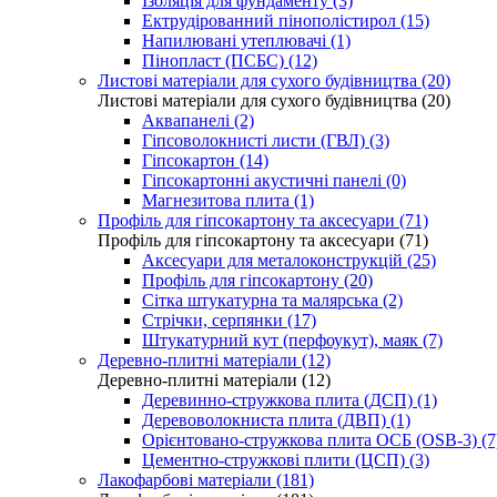
Ізоляція для фундаменту (3)
Ектрудірованний пінополістирол (15)
Напилювані утеплювачі (1)
Пінопласт (ПСБС) (12)
Листові матеріали для сухого будівництва (20)
Листові матеріали для сухого будівництва (20)
Аквапанелі (2)
Гіпсоволокнисті листи (ГВЛ) (3)
Гіпсокартон (14)
Гіпсокартонні акустичні панелі (0)
Магнезитова плита (1)
Профіль для гіпсокартону та аксесуари (71)
Профіль для гіпсокартону та аксесуари (71)
Аксесуари для металоконструкцій (25)
Профіль для гіпсокартону (20)
Сітка штукатурна та малярська (2)
Стрічки, серпянки (17)
Штукатурний кут (перфоукут), маяк (7)
Деревно-плитні матеріали (12)
Деревно-плитні матеріали (12)
Деревинно-стружкова плита (ДСП) (1)
Деревоволокниста плита (ДВП) (1)
Орієнтовано-стружкова плита ОСБ (OSB-3) (7
Цементно-стружкові плити (ЦСП) (3)
Лакофарбові матеріали (181)