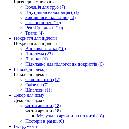
Інженерна сантехніка
Ізоляція для труб (7)
Внутрішня каналізація (53)
Зовнішня каналізація (13)
Поліпропілен (10)
Ревізійні люки (10)
Трапи (4)
Покриття для підлоги
Покриття для підлоги
Вінілова плитка (10)
Лінолеум (23)
Ламінат (4)
Підкладка для підлогових покриттів (6)
Шпалери і декор
Шпалери і декор
Склополотно (12)
Флізелін (7)
Шпалери (11)
Декор для дому
Декор для дому
Фотокартини (18)
Фотокартини (18)
Модульні картини на полотні (18)
Постери в рамці (6)
Інструменти