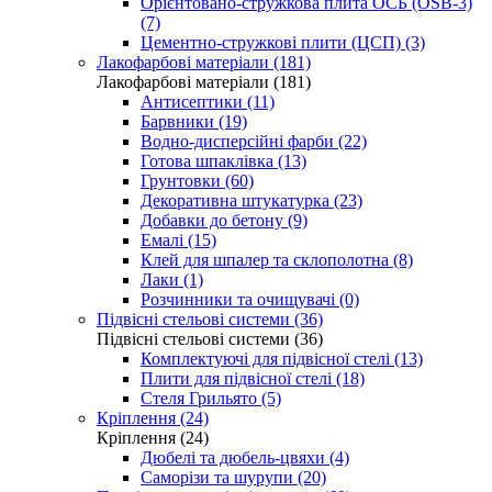
Орієнтовано-стружкова плита ОСБ (OSB-3)
(7)
Цементно-стружкові плити (ЦСП) (3)
Лакофарбові матеріали (181)
Лакофарбові матеріали (181)
Антисептики (11)
Барвники (19)
Водно-дисперсійні фарби (22)
Готова шпаклівка (13)
Грунтовки (60)
Декоративна штукатурка (23)
Добавки до бетону (9)
Емалі (15)
Клей для шпалер та склополотна (8)
Лаки (1)
Розчинники та очищувачі (0)
Підвісні стельові системи (36)
Підвісні стельові системи (36)
Комплектуючі для підвісної стелі (13)
Плити для підвісної стелі (18)
Стеля Грильято (5)
Кріплення (24)
Кріплення (24)
Дюбелі та дюбель-цвяхи (4)
Саморізи та шурупи (20)