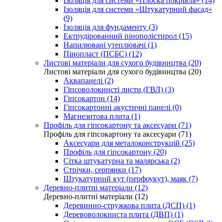
Ізоляція для системи «Плоска покрівля» (14)
Ізоляція для системи «Штукатурний фасад»
(9)
Ізоляція для фундаменту (3)
Ектрудірованний пінополістирол (15)
Напилювані утеплювачі (1)
Пінопласт (ПСБС) (12)
Листові матеріали для сухого будівництва (20)
Листові матеріали для сухого будівництва (20)
Аквапанелі (2)
Гіпсоволокнисті листи (ГВЛ) (3)
Гіпсокартон (14)
Гіпсокартонні акустичні панелі (0)
Магнезитова плита (1)
Профіль для гіпсокартону та аксесуари (71)
Профіль для гіпсокартону та аксесуари (71)
Аксесуари для металоконструкцій (25)
Профіль для гіпсокартону (20)
Сітка штукатурна та малярська (2)
Стрічки, серпянки (17)
Штукатурний кут (перфоукут), маяк (7)
Деревно-плитні матеріали (12)
Деревно-плитні матеріали (12)
Деревинно-стружкова плита (ДСП) (1)
Деревоволокниста плита (ДВП) (1)