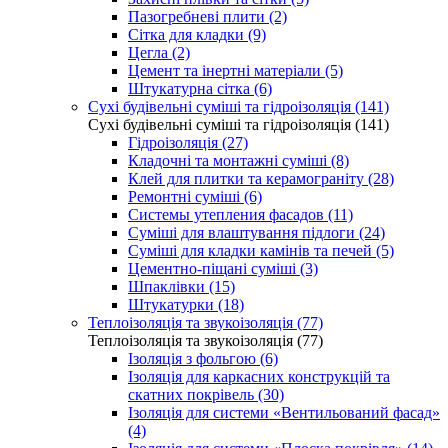
Пазогребневі плити (2)
Сітка для кладки (9)
Цегла (2)
Цемент та інертні матеріали (5)
Штукатурна сітка (6)
Сухі будівельні суміші та гідроізоляція (141)
Сухі будівельні суміші та гідроізоляція (141)
Гідроізоляція (27)
Кладочні та монтажні суміші (8)
Клей для плитки та керамограніту (28)
Ремонтні суміші (6)
Системы утепления фасадов (11)
Суміші для влаштування підлоги (24)
Суміші для кладки камінів та печей (5)
Цементно-піщані суміші (3)
Шпаклівки (15)
Штукатурки (18)
Теплоізоляція та звукоізоляція (77)
Теплоізоляція та звукоізоляція (77)
Ізоляція з фольгою (6)
Ізоляція для каркасних конструкцій та
скатних покрівель (30)
Ізоляція для системи «Вентильований фасад»
(4)