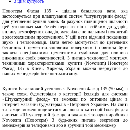
З цим купують
Новотерм Фасад 135 - щільна базальтова вата, яка
застосовується при влаштуванні систем "штукатурний фасад"
для утеплення будівлі зовні. За рахунок підвищеної щільності
цей утеплювач має безліч переваг: він є стійким до ударів,
впливу атмосферних опадів, матеріал є не пальним і покритий
вологозахисним просоченням. У цій вати відмінні показники
звуко- і теплоізоляції. Вата легко монтується до цегельних
бетонних і цементно-вапняним поверхням і повинна бути
закрита спеціальними цементними сумішами для повного
виконання своїх властивостей. З питань технології монтажу,
технічними характеристиками, купити (Novoterm) Новотерм
Фасад 135 в Києві, Харкові, Україні можна звернутися до
наших менеджерів інтернет-магазину.
Купити Базальтовий утеплювач Novoterm Фасад 135 (50 мм), а
також схожі будматеріали з категорії Ізоляція для системи
«Штукатурний фасад» ти зможеш по оптовим цінам в
інтернет-магазині будматеріалів «Петрович Україна». На сайті
ти зажди можеш подивитися аналоги в категорії Ізоляція для
системи «Штукатурний фасад», а також всі товари виробника
Novoterm (Новотерм) З будь-яких питань звертайся до
менеджерів за телефонами або в зручний тобі месенджер