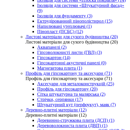
Ізоляція для системи «Плоска покрівля» (14)
Ізоляція для системи «Штукатурний фасад»
(9)
Ізоляція для фундаменту (3)
Ектрудірованний пінополістирол (15)
Напилювані утеплювачі (1)
Пінопласт (ПСБС) (12)
Листові матеріали для сухого будівництва (20)
Листові матеріали для сухого будівництва (20)
Аквапанелі (2)
Гіпсоволокнисті листи (ГВЛ) (3)
Гіпсокартон (14)
Гіпсокартонні акустичні панелі (0)
Магнезитова плита (1)
Профіль для гіпсокартону та аксесуари (71)
Профіль для гіпсокартону та аксесуари (71)
Аксесуари для металоконструкцій (25)
Профіль для гіпсокартону (20)
Сітка штукатурна та малярська (2)
Стрічки, серпянки (17)
Штукатурний кут (перфоукут), маяк (7)
Деревно-плитні матеріали (12)
Деревно-плитні матеріали (12)
Деревинно-стружкова плита (ДСП) (1)
Деревоволокниста плита (ДВП) (1)