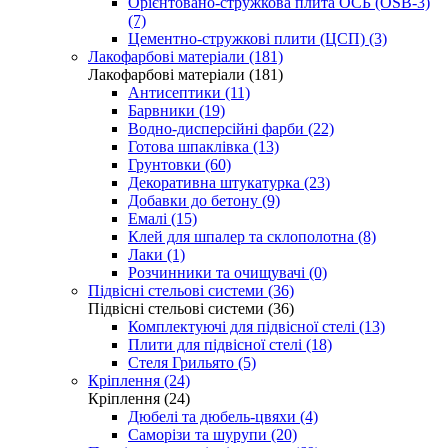
Орієнтовано-стружкова плита ОСБ (OSB-3)
(7)
Цементно-стружкові плити (ЦСП) (3)
Лакофарбові матеріали (181)
Лакофарбові матеріали (181)
Антисептики (11)
Барвники (19)
Водно-дисперсійні фарби (22)
Готова шпаклівка (13)
Грунтовки (60)
Декоративна штукатурка (23)
Добавки до бетону (9)
Емалі (15)
Клей для шпалер та склополотна (8)
Лаки (1)
Розчинники та очищувачі (0)
Підвісні стельові системи (36)
Підвісні стельові системи (36)
Комплектуючі для підвісної стелі (13)
Плити для підвісної стелі (18)
Стеля Грильято (5)
Кріплення (24)
Кріплення (24)
Дюбелі та дюбель-цвяхи (4)
Саморізи та шурупи (20)