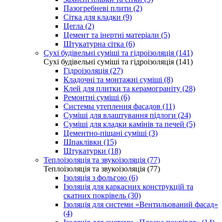
Пазогребневі плити (2)
Сітка для кладки (9)
Цегла (2)
Цемент та інертні матеріали (5)
Штукатурна сітка (6)
Сухі будівельні суміші та гідроізоляція (141)
Сухі будівельні суміші та гідроізоляція (141)
Гідроізоляція (27)
Кладочні та монтажні суміші (8)
Клей для плитки та керамограніту (28)
Ремонтні суміші (6)
Системы утепления фасадов (11)
Суміші для влаштування підлоги (24)
Суміші для кладки камінів та печей (5)
Цементно-піщані суміші (3)
Шпаклівки (15)
Штукатурки (18)
Теплоізоляція та звукоізоляція (77)
Теплоізоляція та звукоізоляція (77)
Ізоляція з фольгою (6)
Ізоляція для каркасних конструкцій та
скатних покрівель (30)
Ізоляція для системи «Вентильований фасад»
(4)