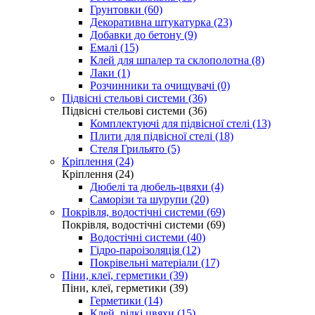
Грунтовки (60)
Декоративна штукатурка (23)
Добавки до бетону (9)
Емалі (15)
Клей для шпалер та склополотна (8)
Лаки (1)
Розчинники та очищувачі (0)
Підвісні стельові системи (36)
Підвісні стельові системи (36)
Комплектуючі для підвісної стелі (13)
Плити для підвісної стелі (18)
Стеля Грильято (5)
Кріплення (24)
Кріплення (24)
Дюбелі та дюбель-цвяхи (4)
Саморізи та шурупи (20)
Покрівля, водостічні системи (69)
Покрівля, водостічні системи (69)
Водостічні системи (40)
Гідро-пароізоляція (12)
Покрівельні матеріали (17)
Піни, клеї, герметики (39)
Піни, клеї, герметики (39)
Герметики (14)
Клей, рідкі цвяхи (15)