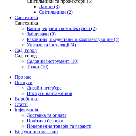
Світильники та прожектори (5)
Лампи (3)
Світильники (2)
Сантехніка
Сантехніка
Ванни, екрани і комплектуючі (2)
Змішувачи (0)
Раковины, пьедесталы и комплектующие (4)
Унітази та інсталяції (4)
Сад, город
Сад, город
Садовий інструмент (10)
Тачки (10)
Про нас
Послуги
Дизайн інтер'єра
Послуги вантажників
Виробники
Статті
Інформація
Доставка та оплата
Політика безпеки
Повернення товарів та гарантії
Відгуки про магазин