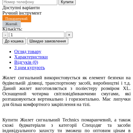
Купити
Доступні варіанти
Ручний інструмент
Помаранчевий.
Жовтий.
Кількість:
-
+
До кошика
Швидке замовлення
Огляд товару
Характеристики
Відгуків (0)
З цим купують
Жилет сигнальний використовується як елемент безпеки на
будівельній ділянці, транспортному засобі, виробництві і т.д.
Даний жилет виготовляється з поліестеру розміром XL.
Оснащений чотирма світловідбиваючими смугами, які
розташовуються вертикально і горизонтально. Має липучки
для більш комфортного закріплення на тілі.
Купити Жилет сигнальний Technics помаранчевий, а також
схожі будматеріали з категорії Спецодяг та засоби
індивідуального захисту ти зможеш по оптовим цінам в