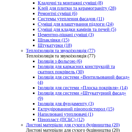
Кладочні та монтажні суміші (8)
Клей для плитки та керамограніту (28)
Ремонтні суміші (6)
Системы утепления фасадов (11)
Суміші для влаштування підлоги (24)
Суміші для кладки камінів та печей (5)
Цементно-піщані суміші (3)
Шпаклівки (15)
Штукатурки (18)
Теплоізоляція та звукоізоляція (77)
Теплоізоляція та звукоізоляція (77)
Ізоляція з фольгою (6)
Ізоляція для каркасних конструкцій та
скатних покрівель (30)
Ізоляція для системи «Вентильований фасад»
(4)
Ізоляція для системи «Плоска покрівля» (14)
Ізоляція для системи «Штукатурний фасад»
(9)
Ізоляція для фундаменту (3)
Ектрудірованний пінополістирол (15)
Напилювані утеплювачі (1)
Пінопласт (ПСБС) (12)
Листові матеріали для сухого будівництва (20)
Листові матеріали для сухого будівництва (20)