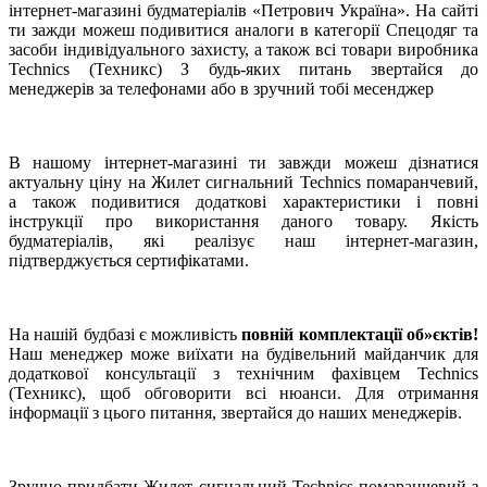
інтернет-магазині будматеріалів «Петрович Україна». На сайті
ти зажди можеш подивитися аналоги в категорії Спецодяг та
засоби індивідуального захисту, а також всі товари виробника
Technics (Техникс) З будь-яких питань звертайся до
менеджерів за телефонами або в зручний тобі месенджер
В нашому інтернет-магазині ти завжди можеш дізнатися
актуальну ціну на Жилет сигнальний Technics помаранчевий,
а також подивитися додаткові характеристики і повні
інструкції про використання даного товару. Якість
будматеріалів, які реалізує наш інтернет-магазин,
підтверджується сертифікатами.
На нашій будбазі є можливість
повній комплектації об»єктів!
Наш менеджер може виїхати на будівельний майданчик для
додаткової консультації з технічним фахівцем Technics
(Техникс), щоб обговорити всі нюанси. Для отримання
інформації з цього питання, звертайся до наших менеджерів.
Зручно придбати Жилет сигнальний Technics помаранчевий з