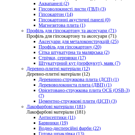
Аквапанелі (2)
Гіпсоволокнисті листи (ГВЛ) (3)
Гіпсокартон (14)
Гіпсокартонні акустичні панелі (0)
Магнезитова плита (1)
Профіль для гіпсокартону та аксесуари (71)
Профіль для гіпсокартону та аксесуари (71)
Аксесуари для металоконструкцій (25)
Профіль для гіпсокартону (20)
Сітка штукатурна та малярська (2)
Стрічки, серпянки (17)
Штукатурний кут (перфоукут), маяк (7)
Деревно-плитні матеріали (12)
Деревно-плитні матеріали (12)
Деревинно-стружкова плита (ДСП) (1)
Деревоволокниста плита (ДВП) (1)
Орієнтовано-стружкова плита ОСБ (OSB-3)
(7)
Цементно-стружкові плити (ЦСП) (3)
Лакофарбові матеріали (181)
Лакофарбові матеріали (181)
Антисептики (11)
Барвники (19)
Водно-дисперсійні фарби (22)
Готова шпаклівка (13)