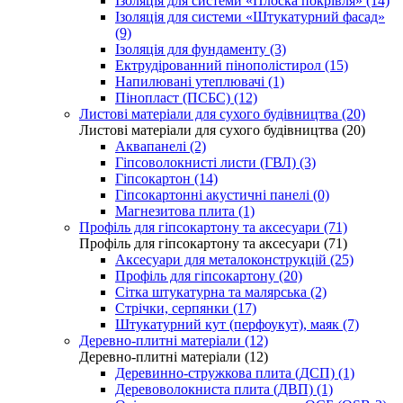
Ізоляція для системи «Плоска покрівля» (14)
Ізоляція для системи «Штукатурний фасад»
(9)
Ізоляція для фундаменту (3)
Ектрудірованний пінополістирол (15)
Напилювані утеплювачі (1)
Пінопласт (ПСБС) (12)
Листові матеріали для сухого будівництва (20)
Листові матеріали для сухого будівництва (20)
Аквапанелі (2)
Гіпсоволокнисті листи (ГВЛ) (3)
Гіпсокартон (14)
Гіпсокартонні акустичні панелі (0)
Магнезитова плита (1)
Профіль для гіпсокартону та аксесуари (71)
Профіль для гіпсокартону та аксесуари (71)
Аксесуари для металоконструкцій (25)
Профіль для гіпсокартону (20)
Сітка штукатурна та малярська (2)
Стрічки, серпянки (17)
Штукатурний кут (перфоукут), маяк (7)
Деревно-плитні матеріали (12)
Деревно-плитні матеріали (12)
Деревинно-стружкова плита (ДСП) (1)
Деревоволокниста плита (ДВП) (1)