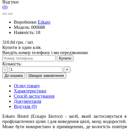
Відгуки:
(0)
Виробники
Eskaro
Модель:
000688
Наявність:
18
310.84 грн.
/ шт.
Купити в один клік
Введіть номер телефону і ми передзвонимо
Купити
Кількість:
-
+
До кошика
Швидке замовлення
Огляд товару
Характеристики
Спосіб застосування
Документація
Відгуків (0)
Eskaro Biotol (Ескаро Біотол) - засіб, який застосовується в
профілактичних цілях і для виведення цвілі, моху, водоростей.
Може бути використано в приміщеннях, де вологість повітря