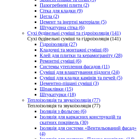
Пазогребневі плити (2)
Сітка для кладки (9)
Цегла (2)
Цемент та інертні матеріали (5)
Штукатурна сітка (6)
Сухі будівельні суміші та гідроізоляція (141)
Сухі будівельні суміші та гідроізоляція (141)
Гідроізоляція (27)
Кладочні та монтажні суміші (8)
Клей для плитки та керамограніту (28)
Ремонтні суміші (6)
Системы утепления фасадов (11)
Суміші для влаштування підлоги (24)
Суміші для кладки камінів та печей (5)
Цементно-піщані суміші (3)
Шпаклівки (15)
Штукатурки (18)
Теплоізоляція та звукоізоляція (77)
Теплоізоляція та звукоізоляція (77)
Ізоляція з фольгою (6)
Ізоляція для каркасних конструкцій та
скатних покрівель (30)
Ізоляція для системи «Вентильований фасад»
(4)