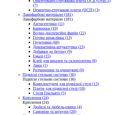
Орієнтовано-стружкова плита ОСБ (OSB-3)
(7)
Цементно-стружкові плити (ЦСП) (3)
Лакофарбові матеріали (181)
Лакофарбові матеріали (181)
Антисептики (11)
Барвники (19)
Водно-дисперсійні фарби (22)
Готова шпаклівка (13)
Грунтовки (60)
Декоративна штукатурка (23)
Добавки до бетону (9)
Емалі (15)
Клей для шпалер та склополотна (8)
Лаки (1)
Розчинники та очищувачі (0)
Підвісні стельові системи (36)
Підвісні стельові системи (36)
Комплектуючі для підвісної стелі (13)
Плити для підвісної стелі (18)
Стеля Грильято (5)
Кріплення (24)
Кріплення (24)
Дюбелі та дюбель-цвяхи (4)
Саморізи та шурупи (20)