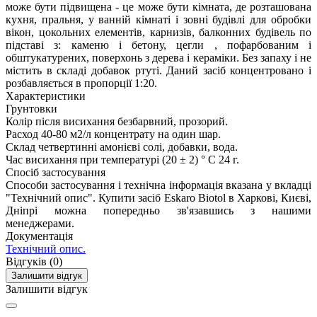
може бути підвищена - це може бути кімната, де розташована
кухня, пральня, у ванній кімнаті і зовні будівлі для обробки
вікон, цокольних елементів, карнизів, балконних будівель по
підставі з: каменю і бетону, цегли , пофарбованим і
обштукатурених, поверхонь з дерева і кераміки. Без запаху і не
містить в складі добавок ртуті. Даний засіб концентровано і
розбавляється в пропорції 1:20.
Характеристики
Грунтовки
Колір після висихання
безбарвний, прозорий.
Расход
40-80 м2/л концентрату на один шар.
Склад
четвертинні амонієві солі, добавки, вода.
Час висихання при температурі (20 ± 2) ° С
24 г.
Спосіб застосування
Способи застосування і технічна інформація вказана у вкладці
"Технічний опис". Купити засіб Eskaro Biotol в Харкові, Києві,
Дніпрі можна попередньо зв'язавшись з нашими
менеджерами.
Документація
Технічний опис.
Відгуків (0)
Залишити відгук
Залишити відгук