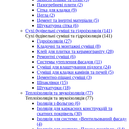
Пазогребневі плити (2)
Сітка для кладки (9)
Цегла (2)
Цемент та інертні матеріали (5)
Штукатурна сітка (6)
Сухі будівельні суміші та гідроізоляція (141)
Сухі будівельні суміші та гідроізоляція (141)
Гідроізоляція (27)
Кладочні та монтажні суміші (8)
Клей для плитки та керамограніту (28)
Ремонтні суміші (6)
Системы утепления фасадов (11)
Суміші для влаштування підлоги (24)
Суміші для кладки камінів та печей (5)
Цементно-піщані суміші (3)
Шпаклівки (15)
Штукатурки (18)
Теплоізоляція та звукоізоляція (77)
Теплоізоляція та звукоізоляція (77)
Ізоляція з фольгою (6)
Ізоляція для каркасних конструкцій та
скатних покрівель (30)
Ізоляція для системи «Вентильований фасад»
(4)