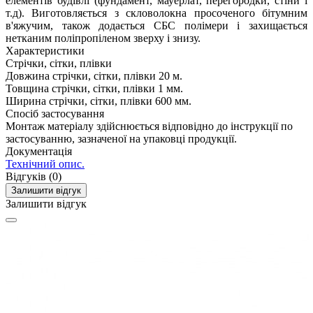
елементів будівлі (фундамент, мауерлат, перегородки, стіни і
т.д). Виготовляється з скловолокна просоченого бітумним
в'яжучим, також додається СБС полімери і захищається
нетканим поліпропіленом зверху і знизу.
Характеристики
Стрічки, сітки, плівки
Довжина стрічки, сітки, плівки
20 м.
Товщина стрічки, сітки, плівки
1 мм.
Ширина стрічки, сітки, плівки
600 мм.
Спосіб застосування
Монтаж матеріалу здійснюється відповідно до інструкції по
застосуванню, зазначеної на упаковці продукції.
Документація
Технічний опис.
Відгуків (0)
Залишити відгук
Залишити відгук