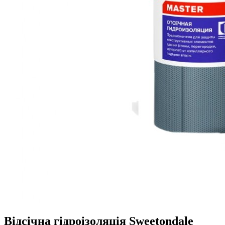
Відсічна гідроізоляція Sweetondale