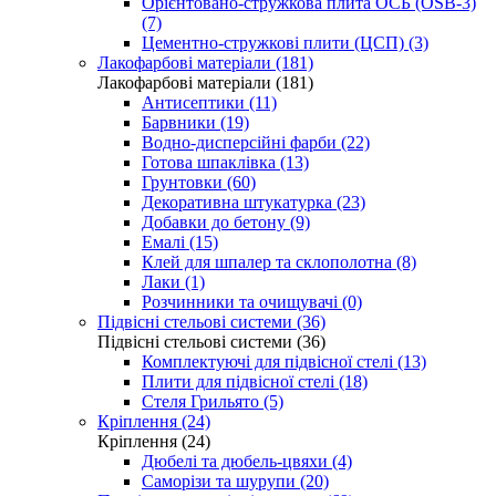
Орієнтовано-стружкова плита ОСБ (OSB-3)
(7)
Цементно-стружкові плити (ЦСП) (3)
Лакофарбові матеріали (181)
Лакофарбові матеріали (181)
Антисептики (11)
Барвники (19)
Водно-дисперсійні фарби (22)
Готова шпаклівка (13)
Грунтовки (60)
Декоративна штукатурка (23)
Добавки до бетону (9)
Емалі (15)
Клей для шпалер та склополотна (8)
Лаки (1)
Розчинники та очищувачі (0)
Підвісні стельові системи (36)
Підвісні стельові системи (36)
Комплектуючі для підвісної стелі (13)
Плити для підвісної стелі (18)
Стеля Грильято (5)
Кріплення (24)
Кріплення (24)
Дюбелі та дюбель-цвяхи (4)
Саморізи та шурупи (20)