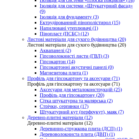
Ізоляція для системи «Плоска покрівля» (14)
Ізоляція для системи «Штукатурний фасад»
(9)
Ізоляція для фундаменту (3)
Ектрудірованний пінополістирол (15)
Напилювані утеплювачі (1)
Пінопласт (ПСБС) (12)
Листові матеріали для сухого будівництва (20)
Листові матеріали для сухого будівництва (20)
Аквапанелі (2)
Гіпсоволокнисті листи (ГВЛ) (3)
Гіпсокартон (14)
Гіпсокартонні акустичні панелі (0)
Магнезитова плита (1)
Профіль для гіпсокартону та аксесуари (71)
Профіль для гіпсокартону та аксесуари (71)
Аксесуари для металоконструкцій (25)
Профіль для гіпсокартону (20)
Сітка штукатурна та малярська (2)
Стрічки, серпянки (17)
Штукатурний кут (перфоукут), маяк (7)
Деревно-плитні матеріали (12)
Деревно-плитні матеріали (12)
Деревинно-стружкова плита (ДСП) (1)
Деревоволокниста плита (ДВП) (1)