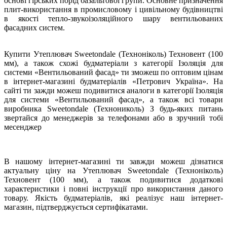
основі гірських порід базальтової групи. Основне призначення
плит-використання в промисловому і цивільному будівництві
в якості тепло-звукоізоляційного шару вентильованих
фасадних систем.
Купити Утеплювач Sweetondale (Техноніколь) Техновент (100
мм), а також схожі будматеріали з категорії Ізоляція для
системи «Вентильований фасад» ти зможеш по оптовим цінам
в інтернет-магазині будматеріалів «Петрович Україна». На
сайті ти зажди можеш подивитися аналоги в категорії Ізоляція
для системи «Вентильований фасад», а також всі товари
виробника Sweetondale (Технониколь) З будь-яких питань
звертайся до менеджерів за телефонами або в зручний тобі
месенджер
В нашому інтернет-магазині ти завжди можеш дізнатися
актуальну ціну на Утеплювач Sweetondale (Техноніколь)
Техновент (100 мм), а також подивитися додаткові
характеристики і повні інструкції про використання даного
товару. Якість будматеріалів, які реалізує наш інтернет-
магазин, підтверджується сертифікатами.