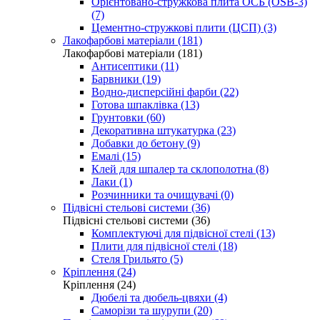
Орієнтовано-стружкова плита ОСБ (OSB-3)
(7)
Цементно-стружкові плити (ЦСП) (3)
Лакофарбові матеріали (181)
Лакофарбові матеріали (181)
Антисептики (11)
Барвники (19)
Водно-дисперсійні фарби (22)
Готова шпаклівка (13)
Грунтовки (60)
Декоративна штукатурка (23)
Добавки до бетону (9)
Емалі (15)
Клей для шпалер та склополотна (8)
Лаки (1)
Розчинники та очищувачі (0)
Підвісні стельові системи (36)
Підвісні стельові системи (36)
Комплектуючі для підвісної стелі (13)
Плити для підвісної стелі (18)
Стеля Грильято (5)
Кріплення (24)
Кріплення (24)
Дюбелі та дюбель-цвяхи (4)
Саморізи та шурупи (20)