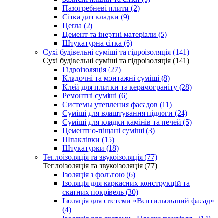
Пазогребневі плити (2)
Сітка для кладки (9)
Цегла (2)
Цемент та інертні матеріали (5)
Штукатурна сітка (6)
Сухі будівельні суміші та гідроізоляція (141)
Сухі будівельні суміші та гідроізоляція (141)
Гідроізоляція (27)
Кладочні та монтажні суміші (8)
Клей для плитки та керамограніту (28)
Ремонтні суміші (6)
Системы утепления фасадов (11)
Суміші для влаштування підлоги (24)
Суміші для кладки камінів та печей (5)
Цементно-піщані суміші (3)
Шпаклівки (15)
Штукатурки (18)
Теплоізоляція та звукоізоляція (77)
Теплоізоляція та звукоізоляція (77)
Ізоляція з фольгою (6)
Ізоляція для каркасних конструкцій та
скатних покрівель (30)
Ізоляція для системи «Вентильований фасад»
(4)