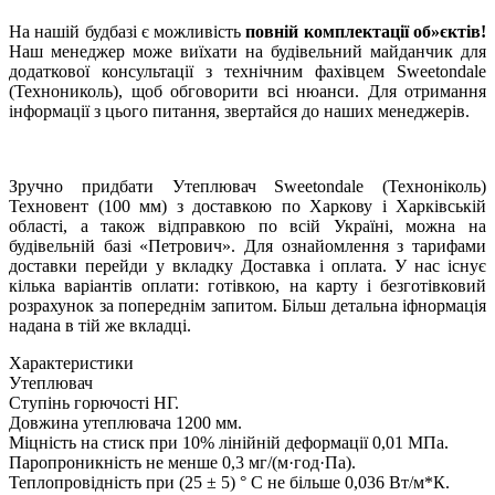
На нашій будбазі є можливість
повній комплектації об»єктів!
Наш менеджер може виїхати на будівельний майданчик для
додаткової консультації з технічним фахівцем Sweetondale
(Технониколь), щоб обговорити всі нюанси. Для отримання
інформації з цього питання, звертайся до наших менеджерів.
Зручно придбати Утеплювач Sweetondale (Техноніколь)
Техновент (100 мм) з доставкою по Харкову і Харківській
області, а також відправкою по всій Україні, можна на
будівельній базі «Петрович». Для ознайомлення з тарифами
доставки перейди у вкладку Доставка і оплата. У нас існує
кілька варіантів оплати: готівкою, на карту і безготівковий
розрахунок за попереднім запитом. Більш детальна іфнормація
надана в тій же вкладці.
Характеристики
Утеплювач
Ступінь горючості
НГ.
Довжина утеплювача
1200 мм.
Міцність на стиск при 10% лінійній деформації
0,01 МПа.
Паропроникність
не менше 0,3 мг/(м·год·Па).
Теплопровідність при (25 ± 5) ° C
не більше 0,036 Вт/м*К.