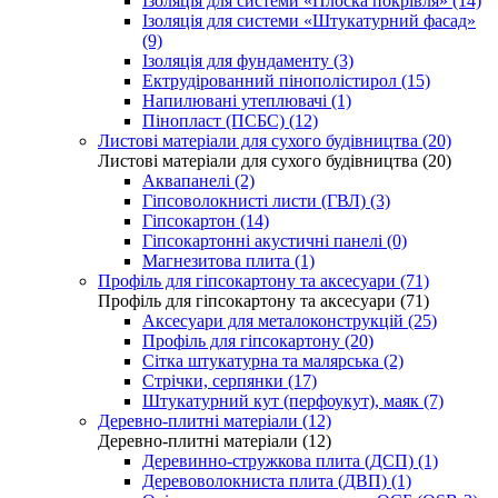
Ізоляція для системи «Плоска покрівля» (14)
Ізоляція для системи «Штукатурний фасад»
(9)
Ізоляція для фундаменту (3)
Ектрудірованний пінополістирол (15)
Напилювані утеплювачі (1)
Пінопласт (ПСБС) (12)
Листові матеріали для сухого будівництва (20)
Листові матеріали для сухого будівництва (20)
Аквапанелі (2)
Гіпсоволокнисті листи (ГВЛ) (3)
Гіпсокартон (14)
Гіпсокартонні акустичні панелі (0)
Магнезитова плита (1)
Профіль для гіпсокартону та аксесуари (71)
Профіль для гіпсокартону та аксесуари (71)
Аксесуари для металоконструкцій (25)
Профіль для гіпсокартону (20)
Сітка штукатурна та малярська (2)
Стрічки, серпянки (17)
Штукатурний кут (перфоукут), маяк (7)
Деревно-плитні матеріали (12)
Деревно-плитні матеріали (12)
Деревинно-стружкова плита (ДСП) (1)
Деревоволокниста плита (ДВП) (1)