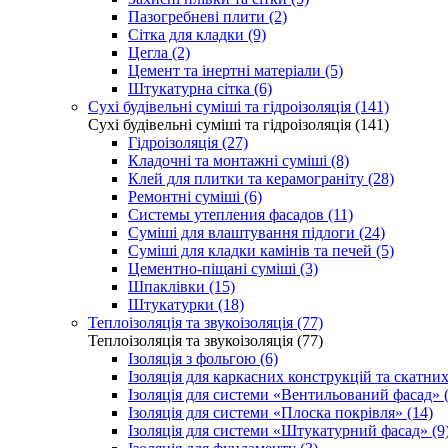
Пазогребневі плити (2)
Сітка для кладки (9)
Цегла (2)
Цемент та інертні матеріали (5)
Штукатурна сітка (6)
Сухі будівельні суміші та гідроізоляція (141)
Сухі будівельні суміші та гідроізоляція (141)
Гідроізоляція (27)
Кладочні та монтажні суміші (8)
Клей для плитки та керамограніту (28)
Ремонтні суміші (6)
Системы утепления фасадов (11)
Суміші для влаштування підлоги (24)
Суміші для кладки камінів та печей (5)
Цементно-піщані суміші (3)
Шпаклівки (15)
Штукатурки (18)
Теплоізоляція та звукоізоляція (77)
Теплоізоляція та звукоізоляція (77)
Ізоляція з фольгою (6)
Ізоляція для каркасних конструкцій та скатних
Ізоляція для системи «Вентильований фасад» (
Ізоляція для системи «Плоска покрівля» (14)
Ізоляція для системи «Штукатурний фасад» (9