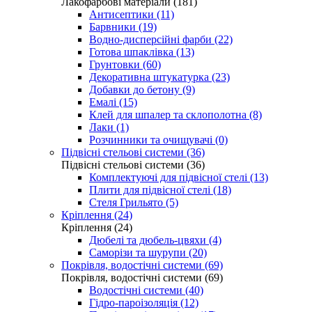
Лакофарбові матеріали (181)
Антисептики (11)
Барвники (19)
Водно-дисперсійні фарби (22)
Готова шпаклівка (13)
Грунтовки (60)
Декоративна штукатурка (23)
Добавки до бетону (9)
Емалі (15)
Клей для шпалер та склополотна (8)
Лаки (1)
Розчинники та очищувачі (0)
Підвісні стельові системи (36)
Підвісні стельові системи (36)
Комплектуючі для підвісної стелі (13)
Плити для підвісної стелі (18)
Стеля Грильято (5)
Кріплення (24)
Кріплення (24)
Дюбелі та дюбель-цвяхи (4)
Саморізи та шурупи (20)
Покрівля, водостічні системи (69)
Покрівля, водостічні системи (69)
Водостічні системи (40)
Гідро-пароізоляція (12)