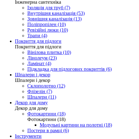
Інженерна сантехніка
Ізоляція для труб (7)
Внутрішня каналізація (53)
Зовнішня каналізація (13)
Поліпропілен (10)
Ревізійні люки (10)
Трапи (4)
Покриття для підлоги
Покриття для підлоги
Вінілова плитка (10)
Лінолеум (23)
Ламінат (4)
Підкладка для підлогових покриттів (6)
Шпалери і декор
Шпалери і декор
Склополотно (12)
Флізелін (7)
Шпалери (11)
Декор для дому
Декор для дому
Фотокартини (18)
Фотокартини (18)
Модульні картини на полотні (18)
Постери в рамці (6)
Інструменти