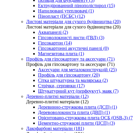
Ізоляція для фундаменту (3)
Ектрудірованний пінополістирол (15)
Напилювані утеплювачі (1)
Пінопласт (ПСБС) (12)
Листові матеріали для сухого будівництва (20)
Листові матеріали для сухого будівництва (20)
Аквапанелі (2)
Гіпсоволокнисті листи (ГВЛ) (3)
Гіпсокартон (14)
Гіпсокартонні акустичні панелі (0)
Магнезитова плита (1)
Профіль для гіпсокартону та аксесуари (71)
Профіль для гіпсокартону та аксесуари (71)
Аксесуари для металоконструкцій (25)
Профіль для гіпсокартону (20)
Сітка штукатурна та малярська (2)
Стрічки, серпянки (17)
Штукатурний кут (перфоукут), маяк (7)
Деревно-плитні матеріали (12)
Деревно-плитні матеріали (12)
Деревинно-стружкова плита (ДСП) (1)
Деревоволокниста плита (ДВП) (1)
Орієнтовано-стружкова плита ОСБ (OSB-3) (7
Цементно-стружкові плити (ЦСП) (3)
Лакофарбові матеріали (181)