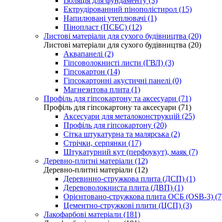
Ізоляція для фундаменту (3)
Ектрудірованний пінополістирол (15)
Напилювані утеплювачі (1)
Пінопласт (ПСБС) (12)
Листові матеріали для сухого будівництва (20)
Листові матеріали для сухого будівництва (20)
Аквапанелі (2)
Гіпсоволокнисті листи (ГВЛ) (3)
Гіпсокартон (14)
Гіпсокартонні акустичні панелі (0)
Магнезитова плита (1)
Профіль для гіпсокартону та аксесуари (71)
Профіль для гіпсокартону та аксесуари (71)
Аксесуари для металоконструкцій (25)
Профіль для гіпсокартону (20)
Сітка штукатурна та малярська (2)
Стрічки, серпянки (17)
Штукатурний кут (перфоукут), маяк (7)
Деревно-плитні матеріали (12)
Деревно-плитні матеріали (12)
Деревинно-стружкова плита (ДСП) (1)
Деревоволокниста плита (ДВП) (1)
Орієнтовано-стружкова плита ОСБ (OSB-3) (7
Цементно-стружкові плити (ЦСП) (3)
Лакофарбові матеріали (181)