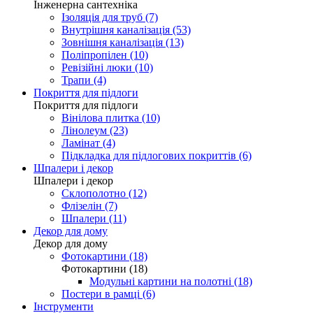
Інженерна сантехніка
Ізоляція для труб (7)
Внутрішня каналізація (53)
Зовнішня каналізація (13)
Поліпропілен (10)
Ревізійні люки (10)
Трапи (4)
Покриття для підлоги
Покриття для підлоги
Вінілова плитка (10)
Лінолеум (23)
Ламінат (4)
Підкладка для підлогових покриттів (6)
Шпалери і декор
Шпалери і декор
Склополотно (12)
Флізелін (7)
Шпалери (11)
Декор для дому
Декор для дому
Фотокартини (18)
Фотокартини (18)
Модульні картини на полотні (18)
Постери в рамці (6)
Інструменти