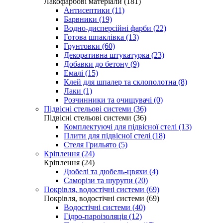
Лакофарбові матеріали (181)
Антисептики (11)
Барвники (19)
Водно-дисперсійні фарби (22)
Готова шпаклівка (13)
Грунтовки (60)
Декоративна штукатурка (23)
Добавки до бетону (9)
Емалі (15)
Клей для шпалер та склополотна (8)
Лаки (1)
Розчинники та очищувачі (0)
Підвісні стельові системи (36)
Підвісні стельові системи (36)
Комплектуючі для підвісної стелі (13)
Плити для підвісної стелі (18)
Стеля Грильято (5)
Кріплення (24)
Кріплення (24)
Дюбелі та дюбель-цвяхи (4)
Саморізи та шурупи (20)
Покрівля, водостічні системи (69)
Покрівля, водостічні системи (69)
Водостічні системи (40)
Гідро-пароізоляція (12)