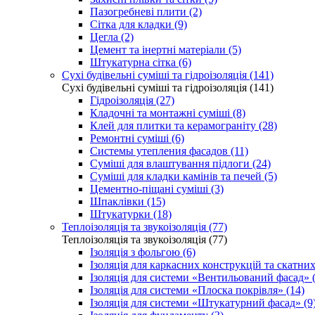
Пазогребневі плити (2)
Сітка для кладки (9)
Цегла (2)
Цемент та інертні матеріали (5)
Штукатурна сітка (6)
Сухі будівельні суміші та гідроізоляція (141)
Сухі будівельні суміші та гідроізоляція (141)
Гідроізоляція (27)
Кладочні та монтажні суміші (8)
Клей для плитки та керамограніту (28)
Ремонтні суміші (6)
Системы утепления фасадов (11)
Суміші для влаштування підлоги (24)
Суміші для кладки камінів та печей (5)
Цементно-піщані суміші (3)
Шпаклівки (15)
Штукатурки (18)
Теплоізоляція та звукоізоляція (77)
Теплоізоляція та звукоізоляція (77)
Ізоляція з фольгою (6)
Ізоляція для каркасних конструкцій та скатних
Ізоляція для системи «Вентильований фасад» (
Ізоляція для системи «Плоска покрівля» (14)
Ізоляція для системи «Штукатурний фасад» (9